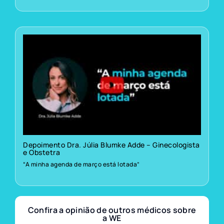
Depoimento Dra. Júlia Blumke Adde – Ginecologista
e Obstetra
“A minha agenda de março está lotada”
Confira a opinião de outros médicos sobre
a WE