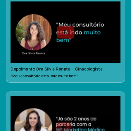
Depoimento Dra Sílvia Renata – Ginecologista
“Meu consultório está indo muito bem”