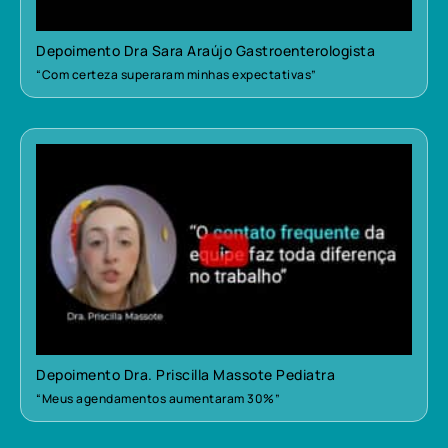
Depoimento Dra Sara Araújo Gastroenterologista
“Com certeza superaram minhas expectativas”
Depoimento Dra. Priscilla Massote Pediatra
“Meus agendamentos aumentaram 30%”