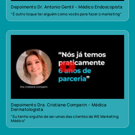
Depoimento Dr. Antonio Gentil – Médico Endoscopista
“É outro toque ter alguém como vocês para fazer o marketing”
Depoimento Dra. Cristiane Comparin – Médica
Dermatologista
“Eu tenho orgulho de ser umas das clientes da WE Marketing
Médico”