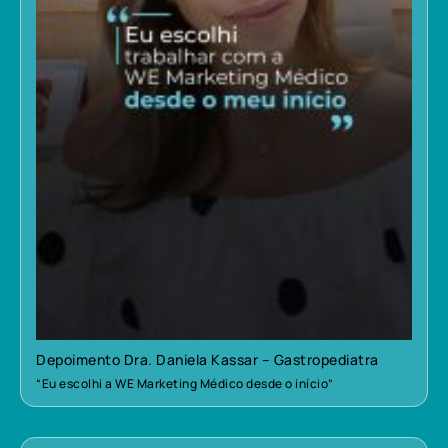
Depoimento Dra. Daniela Kassar – Gastropediatra
“Eu escolhi a WE Marketing Médico desde o início”