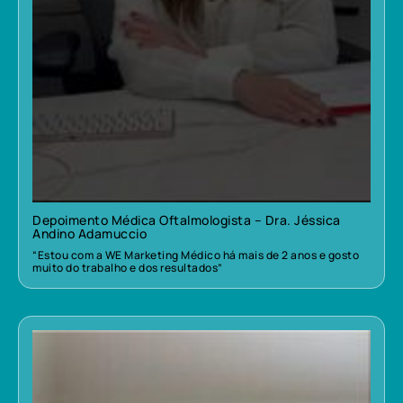
Depoimento Médica Oftalmologista – Dra. Jéssica
Andino Adamuccio
“Estou com a WE Marketing Médico há mais de 2 anos e gosto
muito do trabalho e dos resultados”