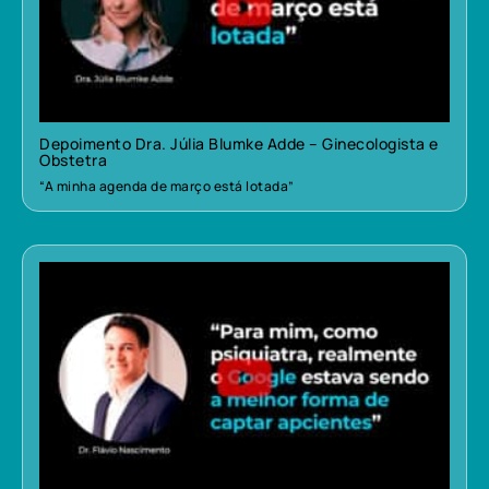
Depoimento Dra. Júlia Blumke Adde – Ginecologista e
Obstetra
“A minha agenda de março está lotada”