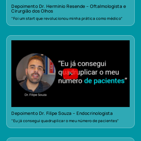
Depoimento Dr. Herminio Resende – Oftalmologista e
Cirurgião dos Olhos
“Foi um start que revolucionou minha prática como médico”
Depoimento Dr. Filipe Souza – Endocrinologista
“Eu já consegui quadruplicar o meu número de pacientes”