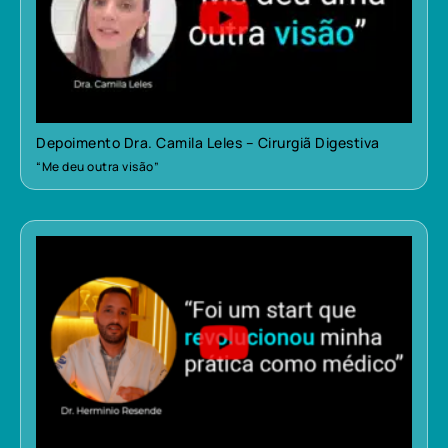
Depoimento Dra. Camila Leles – Cirurgiã Digestiva
“Me deu outra visão”