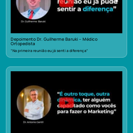
Depoimento Dr. Guilherme Baruki – Médico
Ortopedista
“Na primeira reunião eu já senti a diferença”