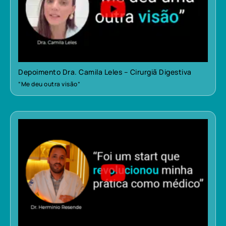
Depoimento Dra. Camila Leles – Cirurgiã Digestiva
“Me deu outra visão”