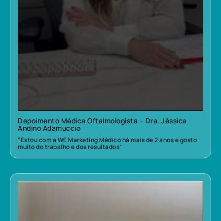
Depoimento Médica Oftalmologista – Dra. Jéssica
Andino Adamuccio
“Estou com a WE Marketing Médico há mais de 2 anos e gosto
muito do trabalho e dos resultados”