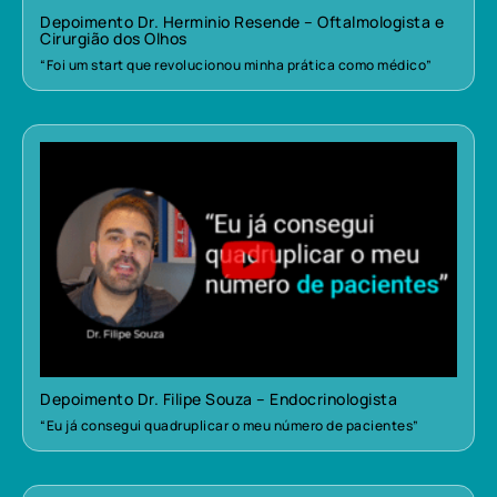
Depoimento Dr. Herminio Resende – Oftalmologista e
Cirurgião dos Olhos
“Foi um start que revolucionou minha prática como médico”
Depoimento Dr. Filipe Souza – Endocrinologista
“Eu já consegui quadruplicar o meu número de pacientes”