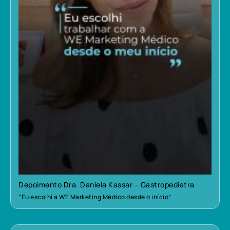
Depoimento Dra. Daniela Kassar – Gastropediatra
“Eu escolhi a WE Marketing Médico desde o início”