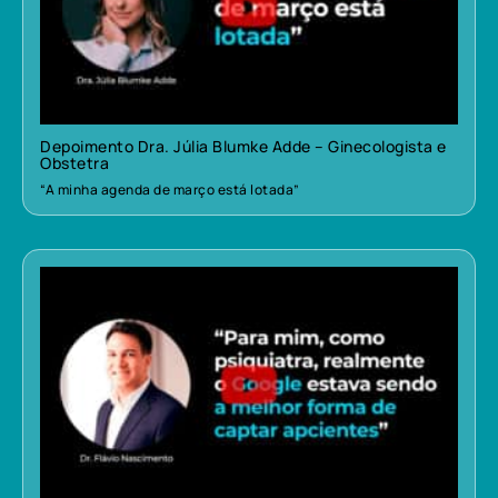
Depoimento Dra. Júlia Blumke Adde – Ginecologista e
Obstetra
“A minha agenda de março está lotada”