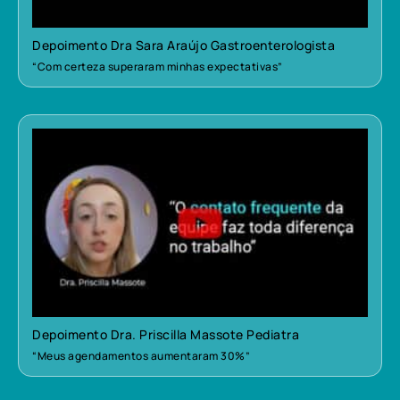
Depoimento Dra Sara Araújo Gastroenterologista
“Com certeza superaram minhas expectativas”
Depoimento Dra. Priscilla Massote Pediatra
“Meus agendamentos aumentaram 30%”