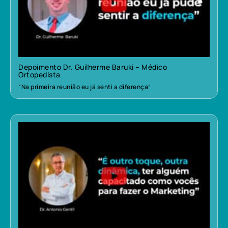
Depoimento Dr. Guilherme Baruki – Médico
Ortopedista
“Na primeira reunião eu já senti a diferença”