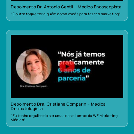
Depoimento Dr. Antonio Gentil – Médico Endoscopista
“É outro toque ter alguém como vocês para fazer o marketing”
Depoimento Dra. Cristiane Comparin – Médica
Dermatologista
“Eu tenho orgulho de ser umas das clientes da WE Marketing
Médico”