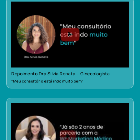
Depoimento Dra Sílvia Renata – Ginecologista
“Meu consultório está indo muito bem”