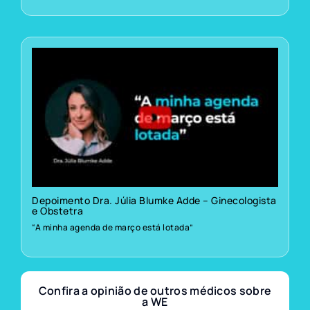
Depoimento Dra. Júlia Blumke Adde – Ginecologista
e Obstetra
“A minha agenda de março está lotada”
Confira a opinião de outros médicos sobre
a WE