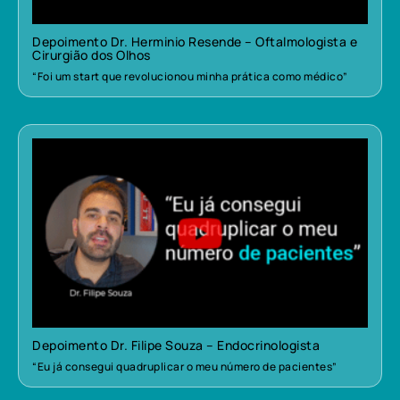
Depoimento Dr. Herminio Resende – Oftalmologista e
Cirurgião dos Olhos
“Foi um start que revolucionou minha prática como médico”
Depoimento Dr. Filipe Souza – Endocrinologista
“Eu já consegui quadruplicar o meu número de pacientes”