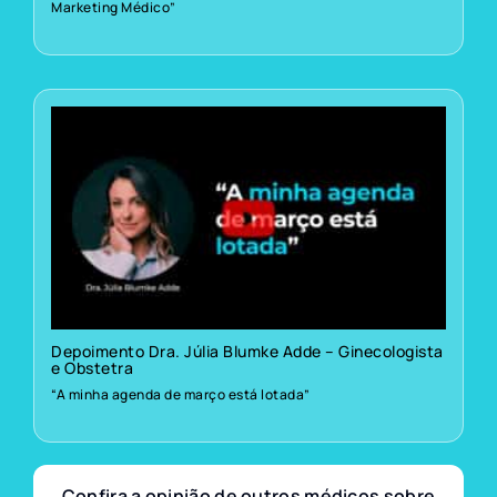
Marketing Médico”
Depoimento Dra. Júlia Blumke Adde – Ginecologista
e Obstetra
“A minha agenda de março está lotada”
Confira a opinião de outros médicos sobre