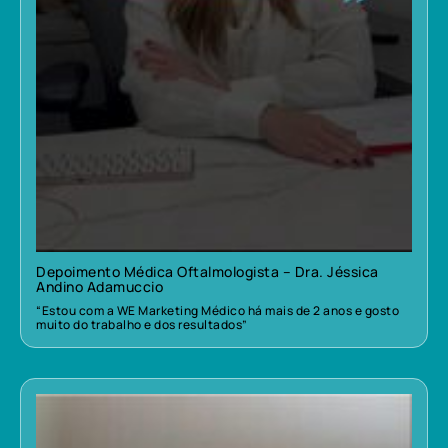
Depoimento Médica Oftalmologista – Dra. Jéssica
Andino Adamuccio
“Estou com a WE Marketing Médico há mais de 2 anos e gosto
muito do trabalho e dos resultados”