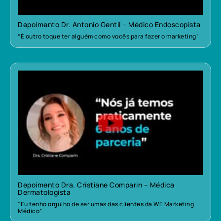
Depoimento Dr. Antonio Gentil – Médico Endoscopista
“É outro toque ter alguém como vocês para fazer o marketing”
Depoimento Dra. Cristiane Comparin – Médica
Dermatologista
“Eu tenho orgulho de ser umas das clientes da WE Marketing
Médico”