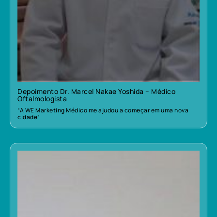
Depoimento Dr. Marcel Nakae Yoshida – Médico
Oftalmologista
“A WE Marketing Médico me ajudou a começar em uma nova
cidade”