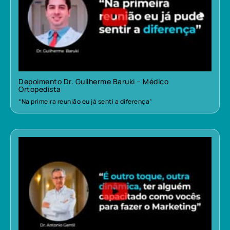
Depoimento Dr. Guilherme Baruki – Médico
Ortopedista
“Na primeira reunião eu já senti a diferença”