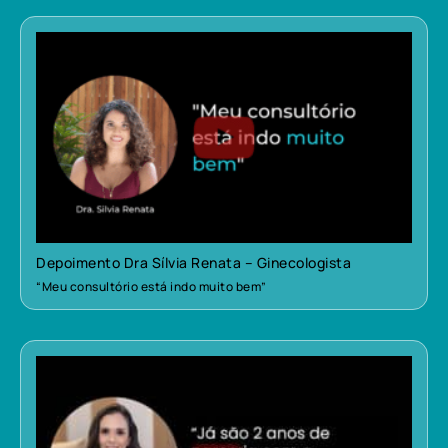
Depoimento Dra Sílvia Renata – Ginecologista
“Meu consultório está indo muito bem”