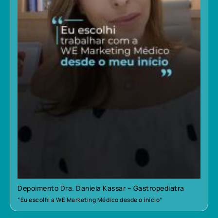
Depoimento Dra. Daniela Kassar – Gastropediatra
“Eu escolhi a WE Marketing Médico desde o início”