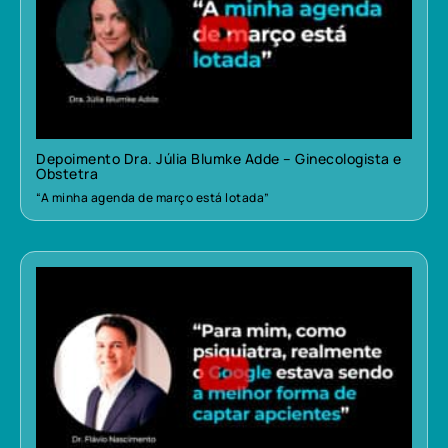
Depoimento Dra. Júlia Blumke Adde – Ginecologista e
Obstetra
“A minha agenda de março está lotada”