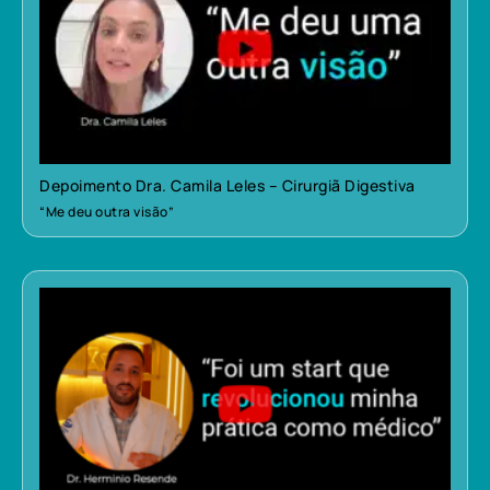
Depoimento Dra. Camila Leles – Cirurgiã Digestiva
“Me deu outra visão”