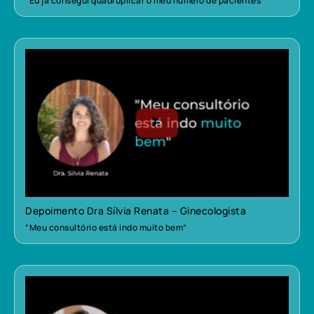
“Eu já consegui quadruplicar o meu número de pacientes”
Depoimento Dra Sílvia Renata – Ginecologista
“Meu consultório está indo muito bem”