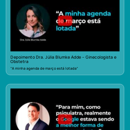
Depoimento Dra. Júlia Blumke Adde – Ginecologista e
Obstetra
“A minha agenda de março está lotada”