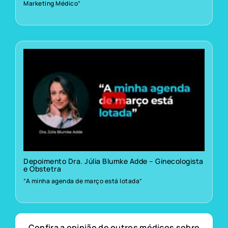
Marketing Médico”
Depoimento Dra. Júlia Blumke Adde – Ginecologista
e Obstetra
“A minha agenda de março está lotada”
Confira a opinião de outros médicos sobre