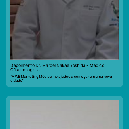
Depoimento Dr. Marcel Nakae Yoshida – Médico
Oftalmologista
“A WE Marketing Médico me ajudou a começar em uma nova
cidade”