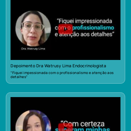
Depoimento Dra Watrusy Lima Endocrinologista
“Fiquei impessionada com o profissionalismo e atenção aos
detalhes”