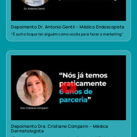
Depoimento Dr. Antonio Gentil – Médico Endoscopista
“É outro toque ter alguém como vocês para fazer o marketing”
Depoimento Dra. Cristiane Comparin – Médica
Dermatologista