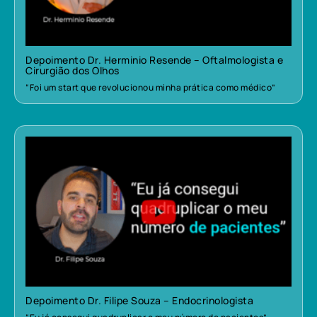
Depoimento Dr. Herminio Resende – Oftalmologista e
Cirurgião dos Olhos
“Foi um start que revolucionou minha prática como médico”
Depoimento Dr. Filipe Souza – Endocrinologista