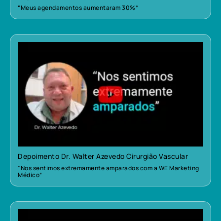
“Meus agendamentos aumentaram 30%”
Depoimento Dr. Walter Azevedo Cirurgião Vascular
“Nos sentimos extremamente amparados com a WE Marketing
Médico”