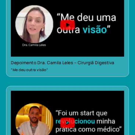
Depoimento Dra. Camila Leles – Cirurgiã Digestiva
“Me deu outra visão”