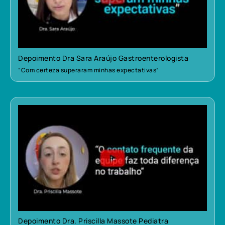
Depoimento Dra Sara Araújo Gastroenterologista
“Com certeza superaram minhas expectativas”
Depoimento Dra. Priscilla Massote Pediatra