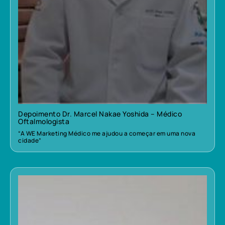
Depoimento Dr. Marcel Nakae Yoshida – Médico
Oftalmologista
“A WE Marketing Médico me ajudou a começar em uma nova
cidade”