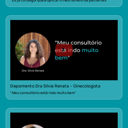
“Eu já consegui quadruplicar o meu número de pacientes”
Depoimento Dra Sílvia Renata – Ginecologista
“Meu consultório está indo muito bem”