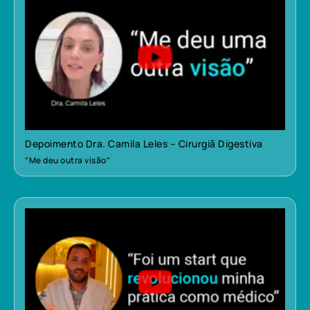
Depoimento Dra. Camila Leles – Cirurgiã Digestiva
“Me deu outra visão”