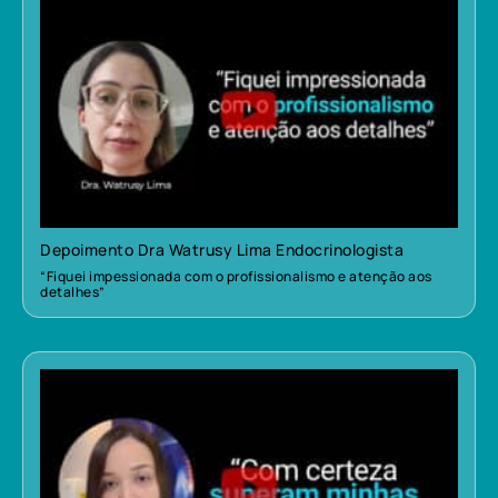
Depoimento Dra Watrusy Lima Endocrinologista
“Fiquei impessionada com o profissionalismo e atenção aos
detalhes”