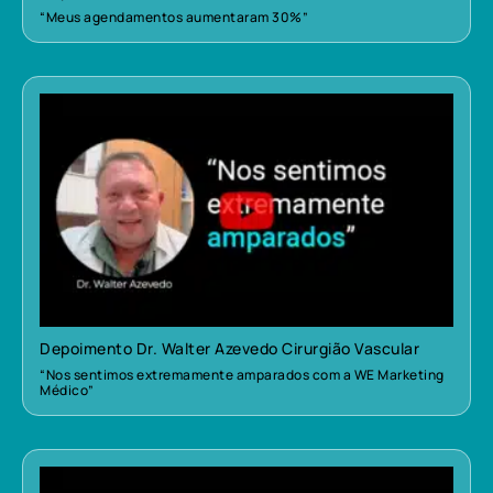
“Meus agendamentos aumentaram 30%”
Depoimento Dr. Walter Azevedo Cirurgião Vascular
“Nos sentimos extremamente amparados com a WE Marketing
Médico”