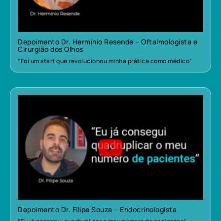
Depoimento Dr. Herminio Resende – Oftalmologista e
Cirurgião dos Olhos
“Foi um start que revolucionou minha prática como médico”
Depoimento Dr. Filipe Souza – Endocrinologista