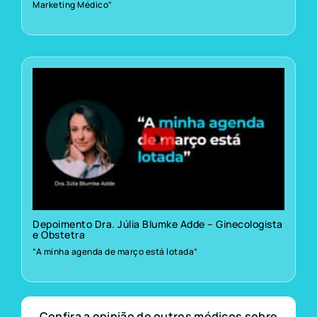
Marketing Médico”
Depoimento Dra. Júlia Blumke Adde – Ginecologista
e Obstetra
“A minha agenda de março está lotada”
Confira a opinião de outros médicos sobre