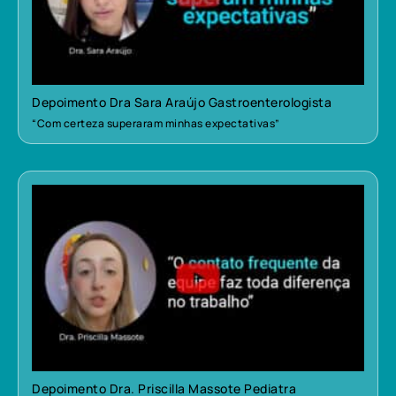
Depoimento Dra Sara Araújo Gastroenterologista
“Com certeza superaram minhas expectativas”
Depoimento Dra. Priscilla Massote Pediatra