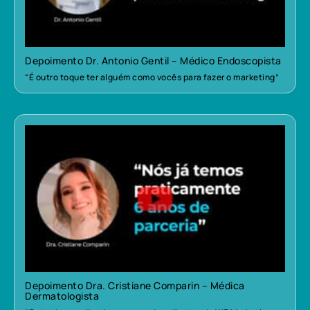
Depoimento Dr. Antonio Gentil – Médico Endoscopista
“É outro toque ter alguém como vocês para fazer o marketing”
Depoimento Dra. Cristiane Comparin – Médica
Dermatologista