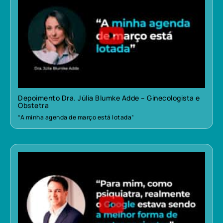
Depoimento Dra. Júlia Blumke Adde – Ginecologista e
Obstetra
“A minha agenda de março está lotada”