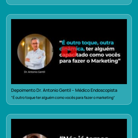
Depoimento Dr. Antonio Gentil – Médico Endoscopista
“É outro toque ter alguém como vocês para fazer o marketing”