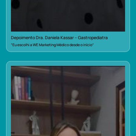
Depoimento Dra. Daniela Kassar – Gastropediatra
“Eu escolhi a WE Marketing Médico desde o início”