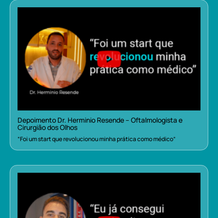
Depoimento Dr. Herminio Resende – Oftalmologista e
Cirurgião dos Olhos
“Foi um start que revolucionou minha prática como médico”