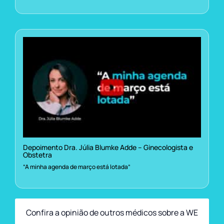
Depoimento Dra. Júlia Blumke Adde – Ginecologista e
Obstetra
“A minha agenda de março está lotada”
Confira a opinião de outros médicos sobre a WE