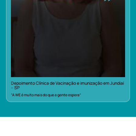
Depoimento Clínica de Vacinação e imunização em Jundiaí
– SP
“A WE é muito mais do que a gente espera”