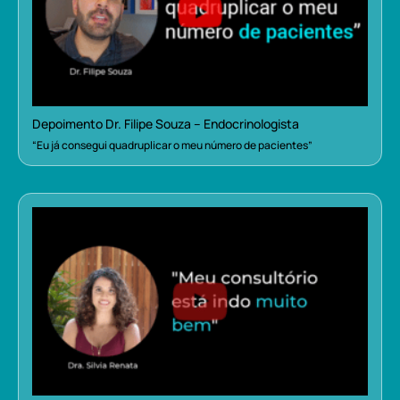
Depoimento Dr. Filipe Souza – Endocrinologista
“Eu já consegui quadruplicar o meu número de pacientes”