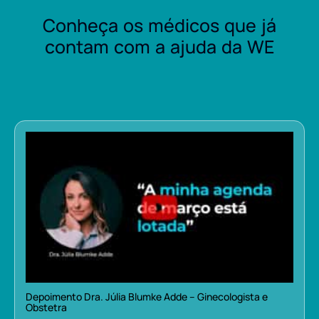
Conheça os médicos que já
contam com a ajuda da WE
Depoimento Dra. Júlia Blumke Adde – Ginecologista e
Obstetra