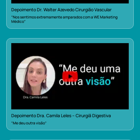
Depoimento Dr. Walter Azevedo Cirurgião Vascular
“Nos sentimos extremamente amparados com a WE Marketing
Médico”
Depoimento Dra. Camila Leles – Cirurgiã Digestiva
“Me deu outra visão”