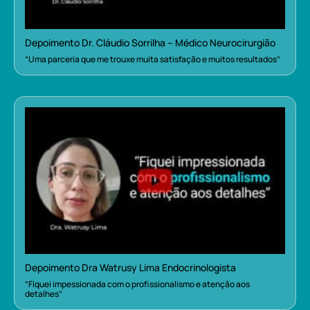
Depoimento Dr. Cláudio Sorrilha – Médico Neurocirurgião
“Uma parceria que me trouxe muita satisfação e muitos resultados”
Depoimento Dra Watrusy Lima Endocrinologista
“Fiquei impessionada com o profissionalismo e atenção aos
detalhes”