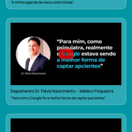
“A minha agenda de março está lotada”
Depoimento Dr. Flávio Nascimento – Médico Psiquiatra
“Para mim o Google foi a melhor forma de captar pacientes”