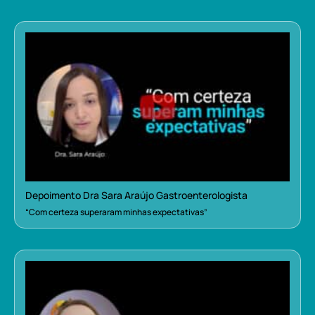
Depoimento Dra Sara Araújo Gastroenterologista
“Com certeza superaram minhas expectativas”