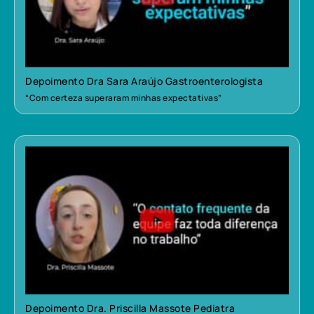
Depoimento Dra Sara Araújo Gastroenterologista
“Com certeza superaram minhas expectativas”
Depoimento Dra. Priscilla Massote Pediatra