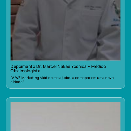
Depoimento Dr. Marcel Nakae Yoshida – Médico
Oftalmologista
“A WE Marketing Médico me ajudou a começar em uma nova
cidade”