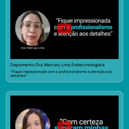
Depoimento Dra Watrusy Lima Endocrinologista
“Fiquei impessionada com o profissionalismo e atenção aos
detalhes”