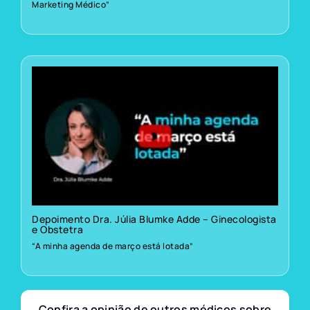
Marketing Médico”
Depoimento Dra. Júlia Blumke Adde – Ginecologista
e Obstetra
“A minha agenda de março está lotada”
Confira a opinião de outros médicos sobre