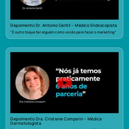
Depoimento Dr. Antonio Gentil – Médico Endoscopista
“É outro toque ter alguém como vocês para fazer o marketing”
Depoimento Dra. Cristiane Comparin – Médica
Dermatologista