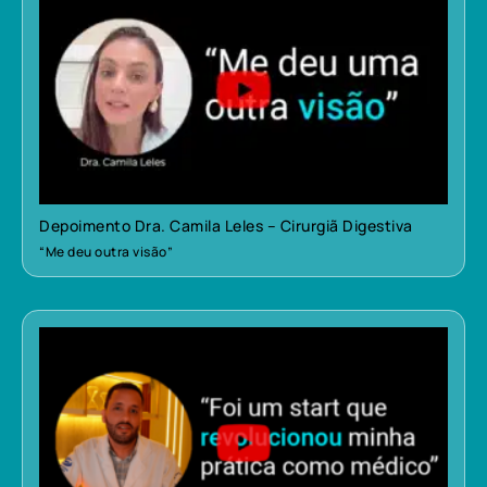
Depoimento Dra. Camila Leles – Cirurgiã Digestiva
“Me deu outra visão”