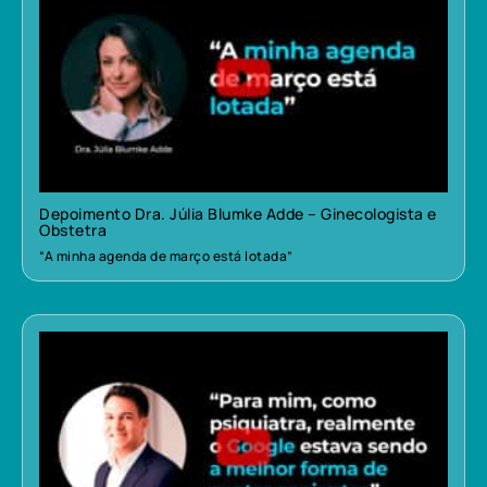
Depoimento Dra. Júlia Blumke Adde – Ginecologista e
Obstetra
“A minha agenda de março está lotada”