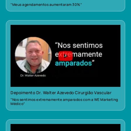
“Meus agendamentos aumentaram 30%”
Depoimento Dr. Walter Azevedo Cirurgião Vascular
“Nos sentimos extremamente amparados com a WE Marketing
Médico”