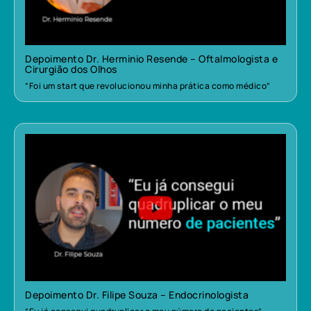
Depoimento Dr. Herminio Resende – Oftalmologista e
Cirurgião dos Olhos
“Foi um start que revolucionou minha prática como médico”
Depoimento Dr. Filipe Souza – Endocrinologista