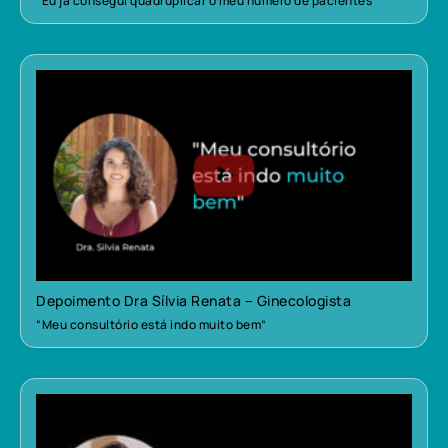
“Eu já consegui quadruplicar o meu número de pacientes”
Depoimento Dra Sílvia Renata – Ginecologista
“Meu consultório está indo muito bem”