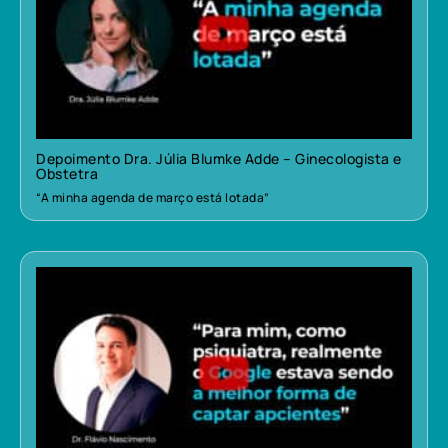
Depoimento Dra. Júlia Blumke Adde – Ginecologista e
Obstetra
“A minha agenda de março está lotada”