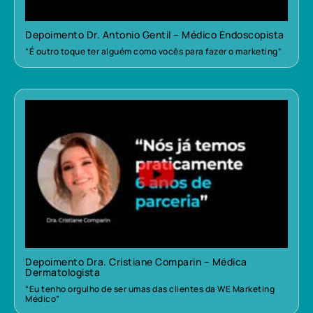
Depoimento Dr. Antonio Gentil – Médico Endoscopista
“É outro toque ter alguém como vocês para fazer o marketing”
Depoimento Dra. Cristiane Comparin – Médica
Dermatologista
“Eu tenho orgulho de ser umas das clientes da WE Marketing
Médico”