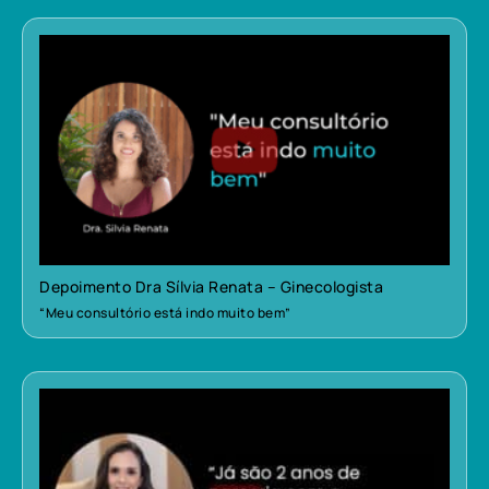
Depoimento Dra Sílvia Renata – Ginecologista
“Meu consultório está indo muito bem”