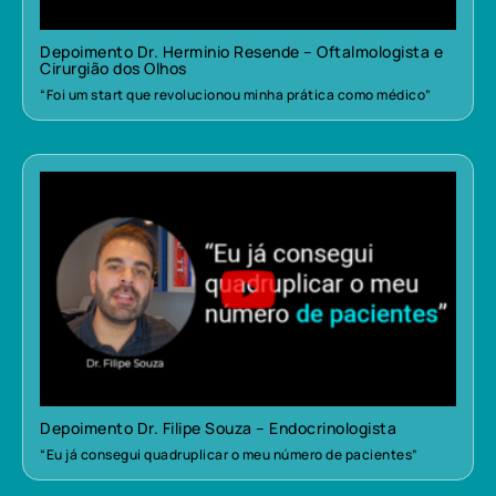
Depoimento Dr. Herminio Resende – Oftalmologista e
Cirurgião dos Olhos
“Foi um start que revolucionou minha prática como médico”
Depoimento Dr. Filipe Souza – Endocrinologista
“Eu já consegui quadruplicar o meu número de pacientes”