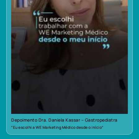
Depoimento Dra. Daniela Kassar – Gastropediatra
“Eu escolhi a WE Marketing Médico desde o início”