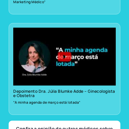
Marketing Médico”
Depoimento Dra. Júlia Blumke Adde – Ginecologista
e Obstetra
“A minha agenda de março está lotada”
Confira a opinião de outros médicos sobre