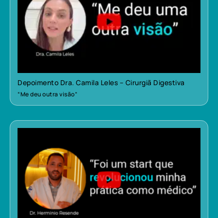
Depoimento Dra. Camila Leles – Cirurgiã Digestiva
“Me deu outra visão”