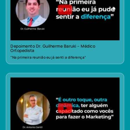
Depoimento Dr. Guilherme Baruki – Médico
Ortopedista
“Na primeira reunião eu já senti a diferença”