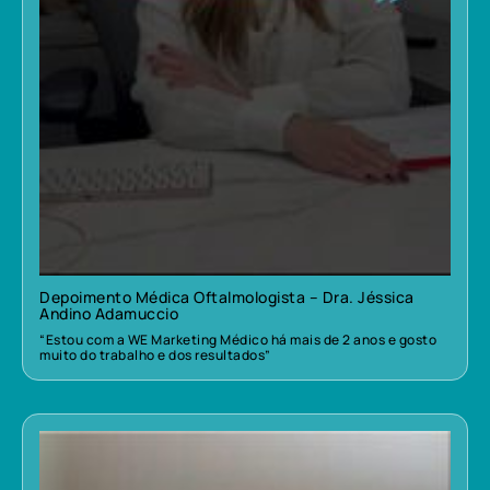
Depoimento Médica Oftalmologista – Dra. Jéssica
Andino Adamuccio
“Estou com a WE Marketing Médico há mais de 2 anos e gosto
muito do trabalho e dos resultados”