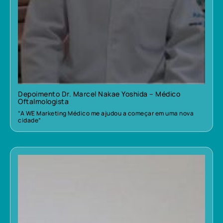
Depoimento Dr. Marcel Nakae Yoshida – Médico
Oftalmologista
“A WE Marketing Médico me ajudou a começar em uma nova
cidade”