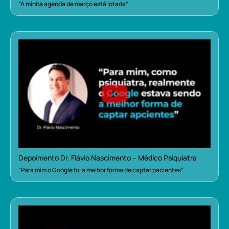
“A minha agenda de março está lotada”
Depoimento Dr. Flávio Nascimento – Médico Psiquiatra
“Para mim o Google foi a melhor forma de captar pacientes”