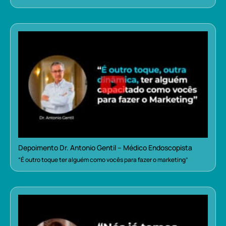
Depoimento Dr. Antonio Gentil – Médico Endoscopista
“É outro toque ter alguém como vocês para fazer o marketing”