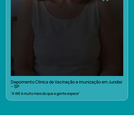
Depoimento Clínica de Vacinação e imunização em Jundiaí
– SP
“A WE é muito mais do que a gente espera”