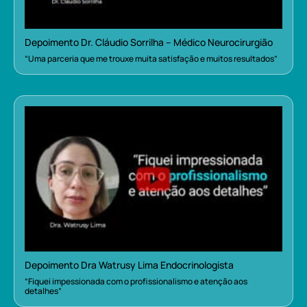
Depoimento Dr. Cláudio Sorrilha – Médico Neurocirurgião
“Uma parceria que me trouxe muita satisfação e muitos resultados”
Depoimento Dra Watrusy Lima Endocrinologista
“Fiquei impessionada com o profissionalismo e atenção aos
detalhes”