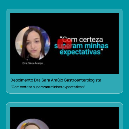
Depoimento Dra Sara Araújo Gastroenterologista
“Com certeza superaram minhas expectativas”