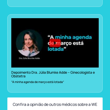
Depoimento Dra. Júlia Blumke Adde – Ginecologista e
Obstetra
“A minha agenda de março está lotada”
Confira a opinião de outros médicos sobre a WE