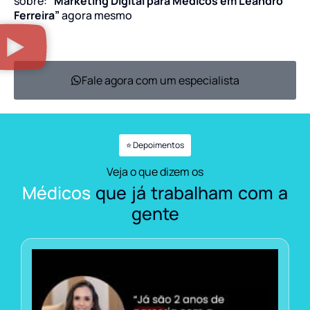
sobre:
“Marketing Digital para Médicos em Leandro
Ferreira”
agora mesmo
Fale agora com um especialista
⭐ Depoimentos
Veja o que dizem os
Médicos
que já trabalham com a
gente