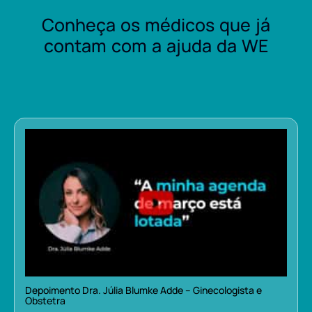
Conheça os médicos que já
contam com a ajuda da WE
Depoimento Dra. Júlia Blumke Adde – Ginecologista e
Obstetra