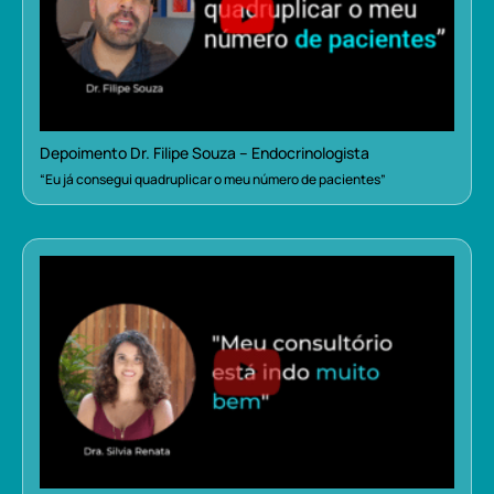
Depoimento Dr. Filipe Souza – Endocrinologista
“Eu já consegui quadruplicar o meu número de pacientes”