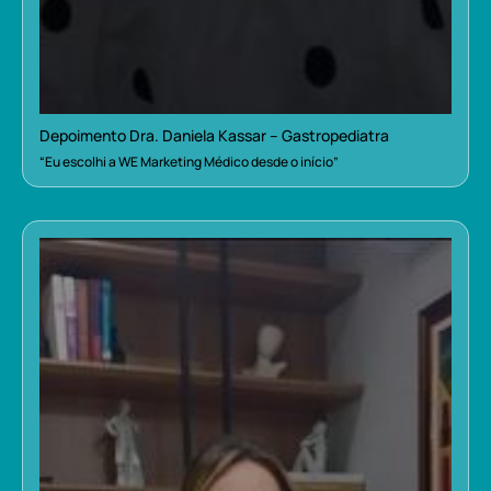
Depoimento Dra. Daniela Kassar – Gastropediatra
“Eu escolhi a WE Marketing Médico desde o início”