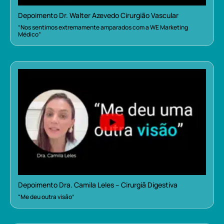
Depoimento Dr. Walter Azevedo Cirurgião Vascular
“Nos sentimos extremamente amparados com a WE Marketing
Médico”
Depoimento Dra. Camila Leles – Cirurgiã Digestiva
“Me deu outra visão”