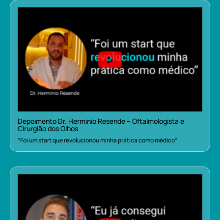
Depoimento Dr. Herminio Resende – Oftalmologista e
Cirurgião dos Olhos
“Foi um start que revolucionou minha prática como médico”