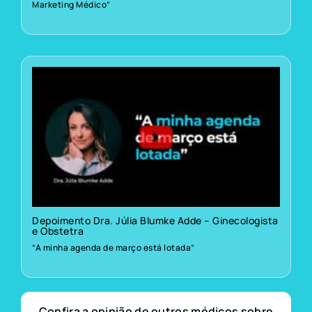
Marketing Médico”
Depoimento Dra. Júlia Blumke Adde – Ginecologista
e Obstetra
“A minha agenda de março está lotada”
Confira a opinião de outros médicos sobre