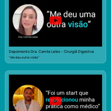
Depoimento Dra. Camila Leles – Cirurgiã Digestiva
“Me deu outra visão”