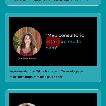
“Eu já consegui quadruplicar o meu número de pacientes”
Depoimento Dra Sílvia Renata – Ginecologista
“Meu consultório está indo muito bem”