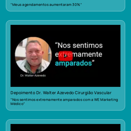
“Meus agendamentos aumentaram 30%”
Depoimento Dr. Walter Azevedo Cirurgião Vascular
“Nos sentimos extremamente amparados com a WE Marketing
Médico”