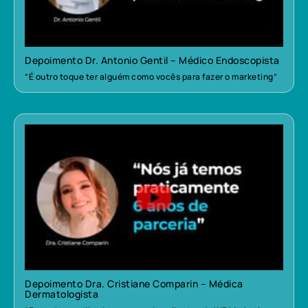
Depoimento Dr. Antonio Gentil – Médico Endoscopista
“É outro toque ter alguém como vocês para fazer o marketing”
Depoimento Dra. Cristiane Comparin – Médica
Dermatologista