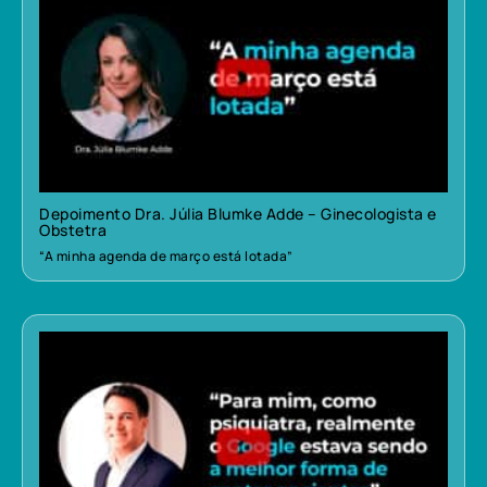
Depoimento Dra. Júlia Blumke Adde – Ginecologista e
Obstetra
“A minha agenda de março está lotada”