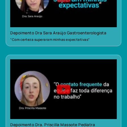
Depoimento Dra Sara Araújo Gastroenterologista
“Com certeza superaram minhas expectativas”
Depoimento Dra. Priscilla Massote Pediatra