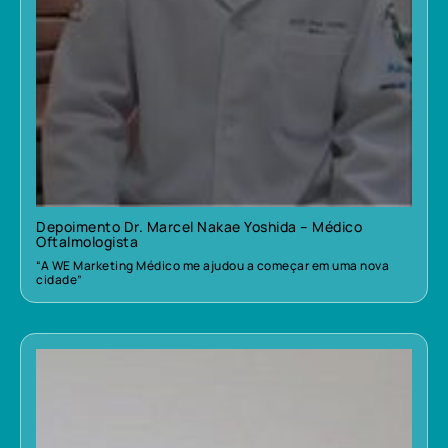
Depoimento Dr. Marcel Nakae Yoshida – Médico
Oftalmologista
“A WE Marketing Médico me ajudou a começar em uma nova
cidade”