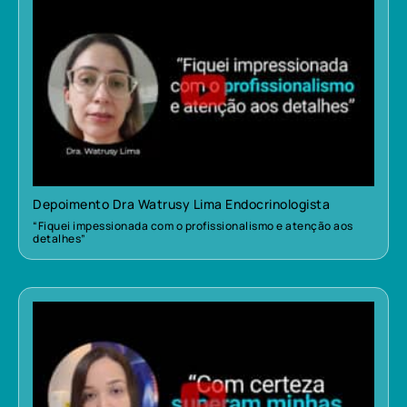
Depoimento Dra Watrusy Lima Endocrinologista
“Fiquei impessionada com o profissionalismo e atenção aos
detalhes”