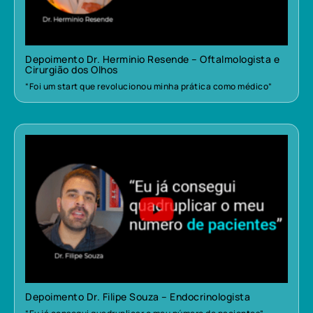
Depoimento Dr. Herminio Resende – Oftalmologista e
Cirurgião dos Olhos
“Foi um start que revolucionou minha prática como médico”
Depoimento Dr. Filipe Souza – Endocrinologista