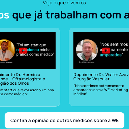
Veja o que dizem os
os
que já trabalham com 
imento Dr. Herminio
Depoimento Dr. Walter Aze
nde – Oftalmologista e
Cirurgião Vascular
rgião dos Olhos
“Nos sentimos extremamente
amparados com a WE Marketing
um start que revolucionou minha
Médico”
ica como médico”
Confira a opinião de outros médicos sobre a WE