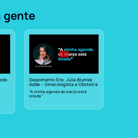
a gente
vedo
Depoimento Dra. Júlia Blumke
Adde – Ginecologista e Obstetra
“A minha agenda de março está
lotada”