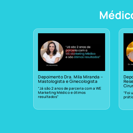
Médic
Depoimento Dra. Mila Miranda –
Depo
Mastologista e Ginecologista
Rese
Ciru
“Já são 2 anos de parceria com a WE
Marketing Médico e ótimos
“Foi 
resultados”
prát