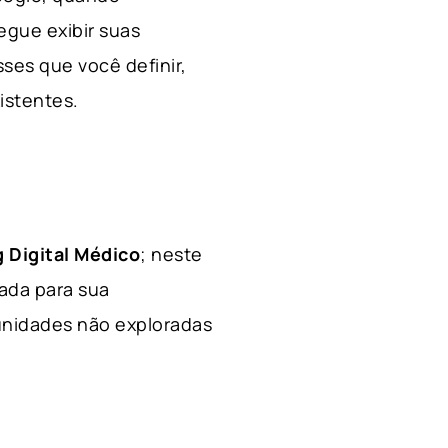
egue exibir suas
ses que você definir,
xistentes.
 Digital Médico
; neste
hada para sua
tunidades não exploradas