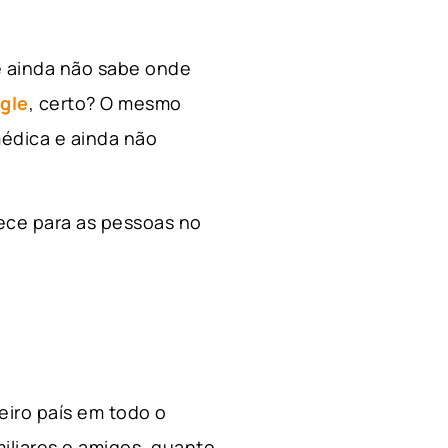
e ainda não sabe onde
gle
, certo? O mesmo
édica e ainda não
ece para as pessoas no
ceiro país em todo o
miliares e amigos, quanto