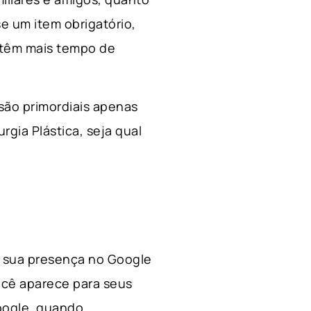
e um item obrigatório,
 têm mais tempo de
 são primordiais apenas
rgia Plástica, s
eja qual
 a sua presença no Google
ocê aparece para seus
Google, quando