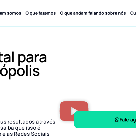
em somos
O que fazemos
O que andam falando sobre nós
Cu
tal para
ópolis
Fale a
eus resultados através
 saiba que isso é
e e as Redes Sociais