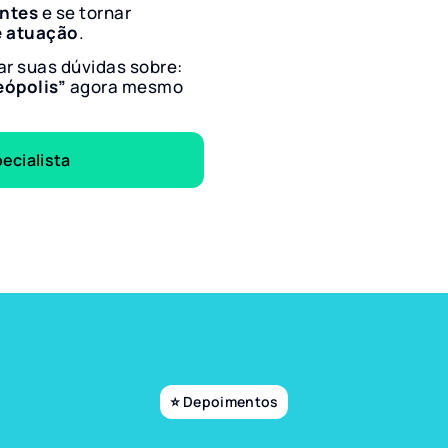
entes
e se tornar
e atuação
.
ar suas dúvidas sobre:
eópolis”
agora mesmo
ecialista
⭐ Depoimentos