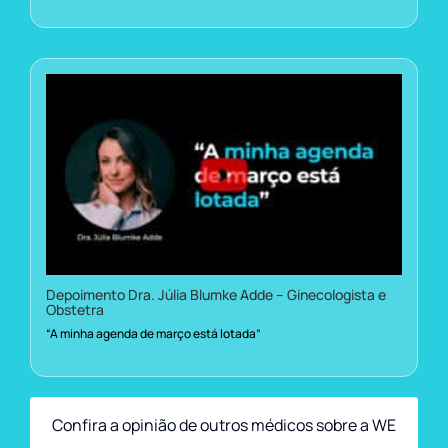
Depoimento Dra. Júlia Blumke Adde – Ginecologista e
Obstetra
“A minha agenda de março está lotada”
Confira a opinião de outros médicos sobre a WE