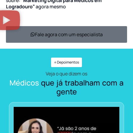
sobre:
“Marketing Digital para Médicos em
Logradouro”
agora mesmo
Fale agora com um especialista
⭐ Depoimentos
Veja o que dizem os
Médicos
que já trabalham com a
gente