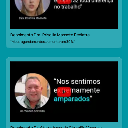
Depoimento Dra. Priscilla Massote Pediatra
“Meus agendamentos aumentaram 30%”
Depoimento Dr. Walter Azevedo Cirurgião Vascular