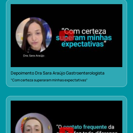
Depoimento Dra Sara Araújo Gastroenterologista
“Com certeza superaram minhas expectativas”