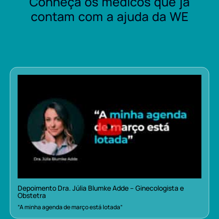
Conheça os médicos que já
contam com a ajuda da WE
Depoimento Dra. Júlia Blumke Adde – Ginecologista e
Obstetra
“A minha agenda de março está lotada”