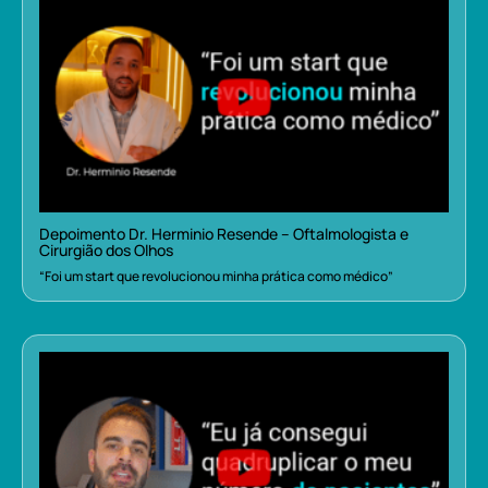
Depoimento Dr. Herminio Resende – Oftalmologista e
Cirurgião dos Olhos
“Foi um start que revolucionou minha prática como médico”