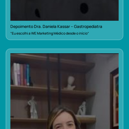
Depoimento Dra. Daniela Kassar – Gastropediatra
“Eu escolhi a WE Marketing Médico desde o início”