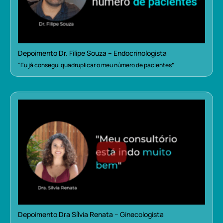
Depoimento Dr. Filipe Souza – Endocrinologista
“Eu já consegui quadruplicar o meu número de pacientes”
Depoimento Dra Sílvia Renata – Ginecologista