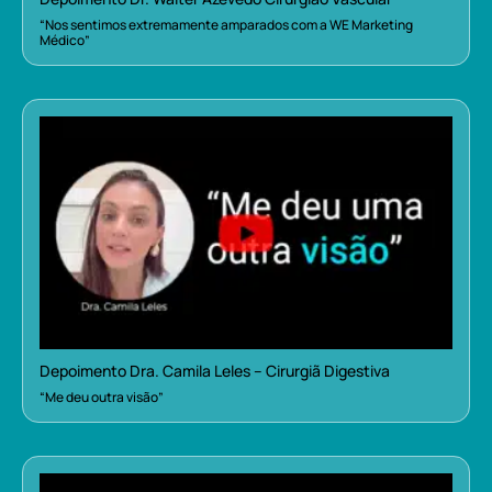
“Nos sentimos extremamente amparados com a WE Marketing
Médico”
Depoimento Dra. Camila Leles – Cirurgiã Digestiva
“Me deu outra visão”