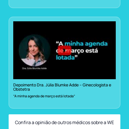
Depoimento Dra. Júlia Blumke Adde – Ginecologista e
Obstetra
“A minha agenda de março está lotada”
Confira a opinião de outros médicos sobre a WE