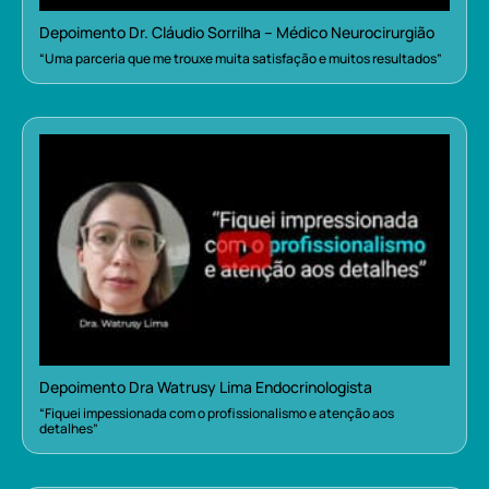
Depoimento Dr. Cláudio Sorrilha – Médico Neurocirurgião
“Uma parceria que me trouxe muita satisfação e muitos resultados”
Depoimento Dra Watrusy Lima Endocrinologista
“Fiquei impessionada com o profissionalismo e atenção aos
detalhes”