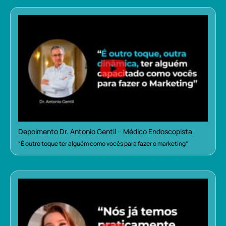
Depoimento Dr. Antonio Gentil – Médico Endoscopista
“É outro toque ter alguém como vocês para fazer o marketing”