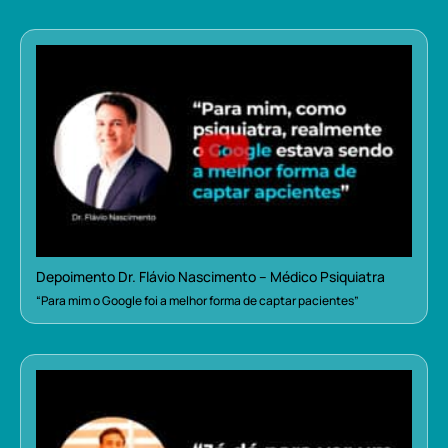
Depoimento Dr. Flávio Nascimento – Médico Psiquiatra
“Para mim o Google foi a melhor forma de captar pacientes”