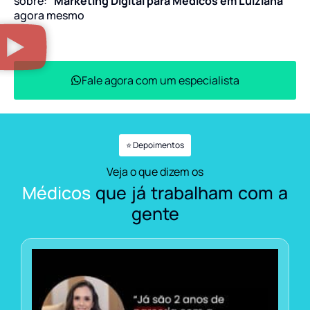
sobre:
“Marketing Digital para Médicos em Luiziana”
agora mesmo
Fale agora com um especialista
⭐ Depoimentos
Veja o que dizem os
Médicos
que já trabalham com a
gente