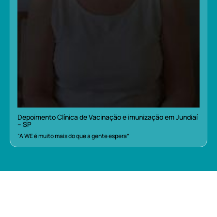
Depoimento Clínica de Vacinação e imunização em Jundiaí
– SP
“A WE é muito mais do que a gente espera”