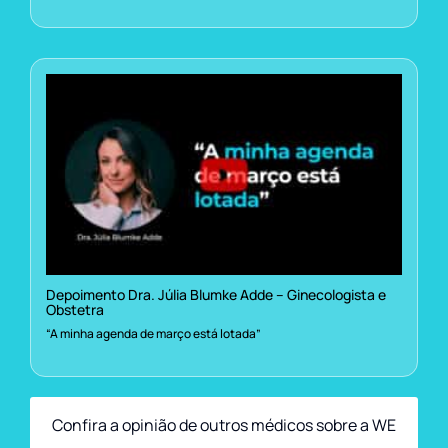
Depoimento Dra. Júlia Blumke Adde – Ginecologista e
Obstetra
“A minha agenda de março está lotada”
Confira a opinião de outros médicos sobre a WE