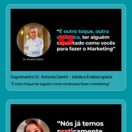
Depoimento Dr. Antonio Gentil – Médico Endoscopista
“É outro toque ter alguém como vocês para fazer o marketing”