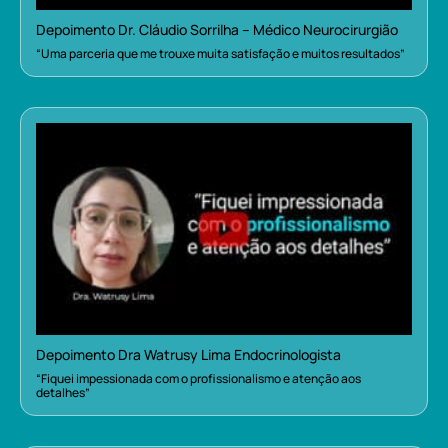
Depoimento Dr. Cláudio Sorrilha – Médico Neurocirurgião
“Uma parceria que me trouxe muita satisfação e muitos resultados”
Depoimento Dra Watrusy Lima Endocrinologista
“Fiquei impessionada com o profissionalismo e atenção aos
detalhes”