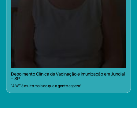
Depoimento Clínica de Vacinação e imunização em Jundiaí
– SP
“A WE é muito mais do que a gente espera”