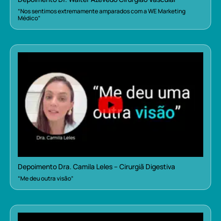
“Nos sentimos extremamente amparados com a WE Marketing
Médico”
Depoimento Dra. Camila Leles – Cirurgiã Digestiva
“Me deu outra visão”