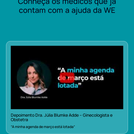
Conheça os médicos que já
contam com a ajuda da WE
Depoimento Dra. Júlia Blumke Adde – Ginecologista e
Obstetra
“A minha agenda de março está lotada”