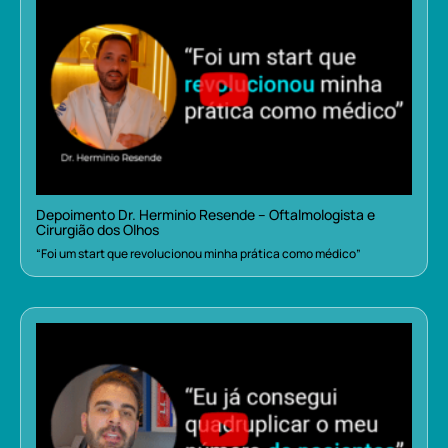
Depoimento Dr. Herminio Resende – Oftalmologista e
Cirurgião dos Olhos
“Foi um start que revolucionou minha prática como médico”