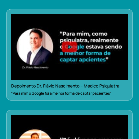
Depoimento Dr. Flávio Nascimento – Médico Psiquiatra
“Para mim o Google foi a melhor forma de captar pacientes”