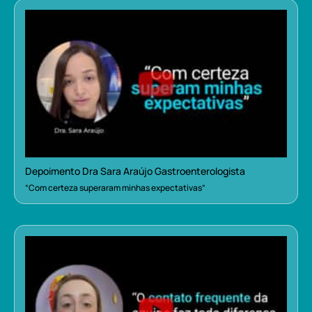
Depoimento Dra Sara Araújo Gastroenterologista
“Com certeza superaram minhas expectativas”