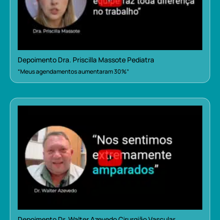
Depoimento Dra. Priscilla Massote Pediatra
“Meus agendamentos aumentaram 30%”
Depoimento Dr. Walter Azevedo Cirurgião Vascular