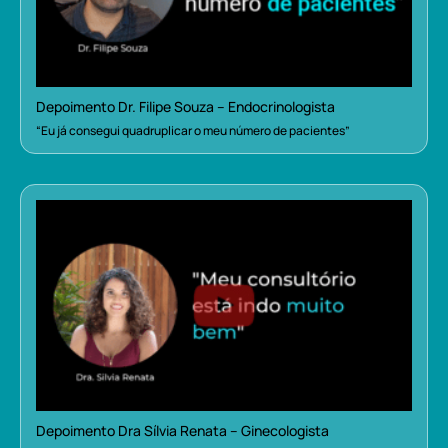
Depoimento Dr. Filipe Souza – Endocrinologista
“Eu já consegui quadruplicar o meu número de pacientes”
Depoimento Dra Sílvia Renata – Ginecologista