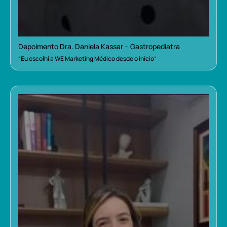
Depoimento Dra. Daniela Kassar – Gastropediatra
“Eu escolhi a WE Marketing Médico desde o início”