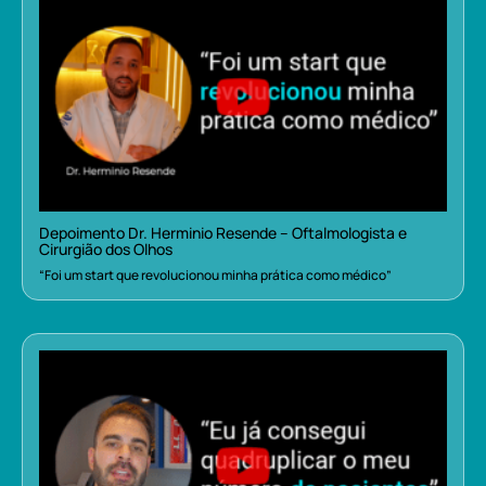
Depoimento Dr. Herminio Resende – Oftalmologista e
Cirurgião dos Olhos
“Foi um start que revolucionou minha prática como médico”