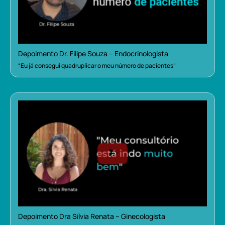
Depoimento Dr. Filipe Souza – Endocrinologista
“Eu já consegui quadruplicar o meu número de pacientes”
Depoimento Dra Sílvia Renata – Ginecologista