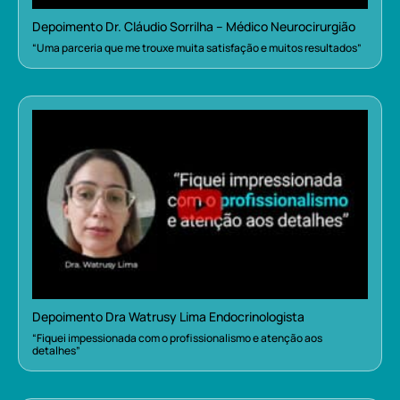
Depoimento Dr. Cláudio Sorrilha – Médico Neurocirurgião
“Uma parceria que me trouxe muita satisfação e muitos resultados”
Depoimento Dra Watrusy Lima Endocrinologista
“Fiquei impessionada com o profissionalismo e atenção aos
detalhes”