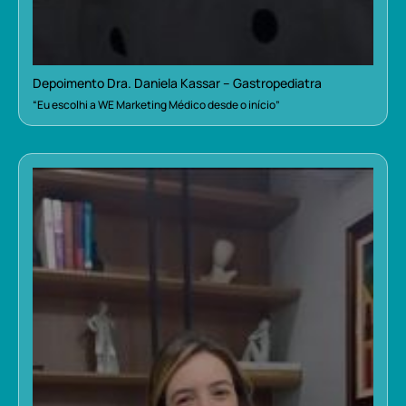
Depoimento Dra. Daniela Kassar – Gastropediatra
“Eu escolhi a WE Marketing Médico desde o início”