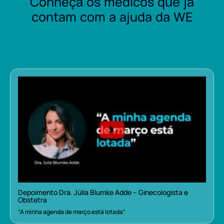
Conheça os médicos que já
contam com a ajuda da WE
Depoimento Dra. Júlia Blumke Adde – Ginecologista e
Obstetra
“A minha agenda de março está lotada”