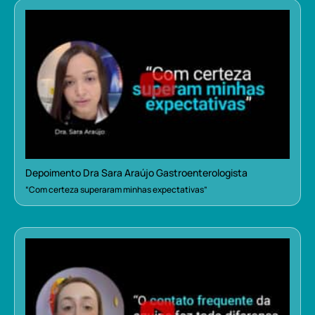
Depoimento Dra Sara Araújo Gastroenterologista
“Com certeza superaram minhas expectativas”