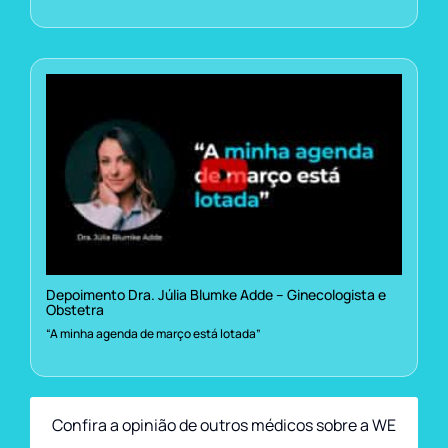
Depoimento Dra. Júlia Blumke Adde – Ginecologista e
Obstetra
“A minha agenda de março está lotada”
Confira a opinião de outros médicos sobre a WE