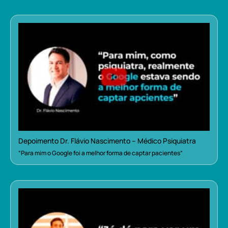
Depoimento Dr. Flávio Nascimento – Médico Psiquiatra
“Para mim o Google foi a melhor forma de captar pacientes”