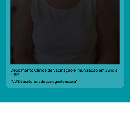
Depoimento Clínica de Vacinação e imunização em Jundiaí
– SP
“A WE é muito mais do que a gente espera”