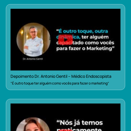
Depoimento Dr. Antonio Gentil – Médico Endoscopista
“É outro toque ter alguém como vocês para fazer o marketing”