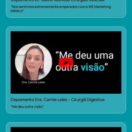
“Nos sentimos extremamente amparados com a WE Marketing
Médico”
Depoimento Dra. Camila Leles – Cirurgiã Digestiva
“Me deu outra visão”