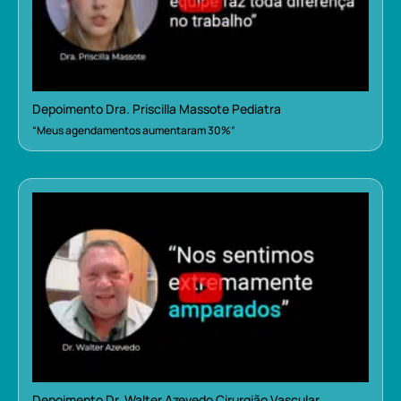
Depoimento Dra. Priscilla Massote Pediatra
“Meus agendamentos aumentaram 30%”
Depoimento Dr. Walter Azevedo Cirurgião Vascular