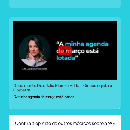
Depoimento Dra. Júlia Blumke Adde – Ginecologista e
Obstetra
“A minha agenda de março está lotada”
Confira a opinião de outros médicos sobre a WE