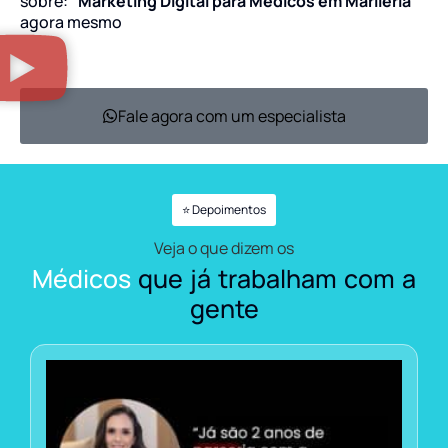
sobre:
“Marketing Digital para Médicos em Marliéria”
agora mesmo
Fale agora com um especialista
⭐ Depoimentos
Veja o que dizem os
Médicos
que já trabalham com a
gente