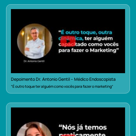
Depoimento Dr. Antonio Gentil – Médico Endoscopista
“É outro toque ter alguém como vocês para fazer o marketing”