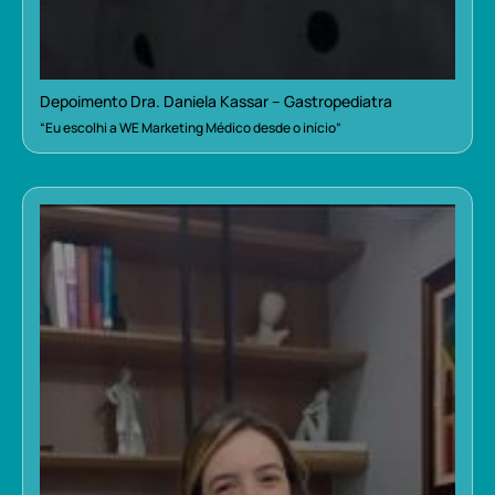
Depoimento Dra. Daniela Kassar – Gastropediatra
“Eu escolhi a WE Marketing Médico desde o início”