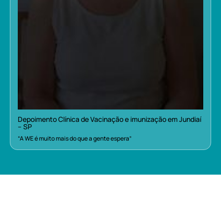
Depoimento Clínica de Vacinação e imunização em Jundiaí
– SP
“A WE é muito mais do que a gente espera”