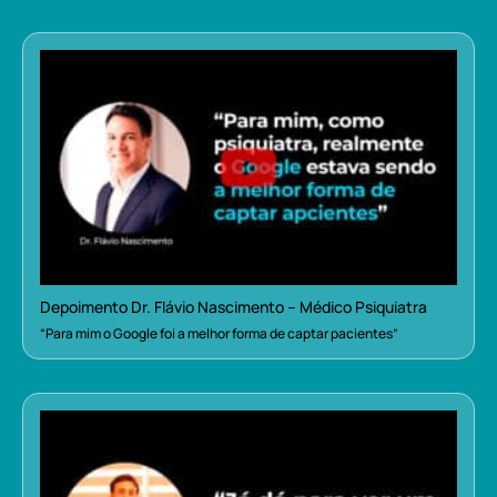
Depoimento Dr. Flávio Nascimento – Médico Psiquiatra
“Para mim o Google foi a melhor forma de captar pacientes”