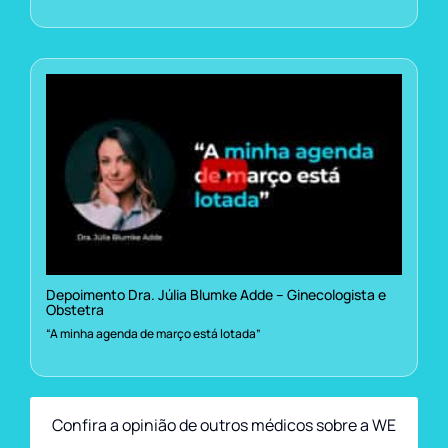
Depoimento Dra. Júlia Blumke Adde – Ginecologista e
Obstetra
“A minha agenda de março está lotada”
Confira a opinião de outros médicos sobre a WE