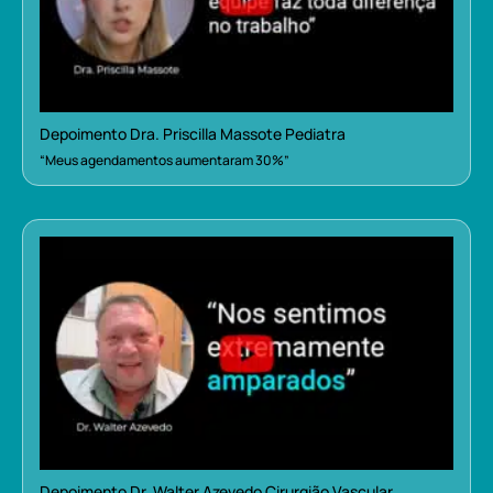
Depoimento Dra. Priscilla Massote Pediatra
“Meus agendamentos aumentaram 30%”
Depoimento Dr. Walter Azevedo Cirurgião Vascular