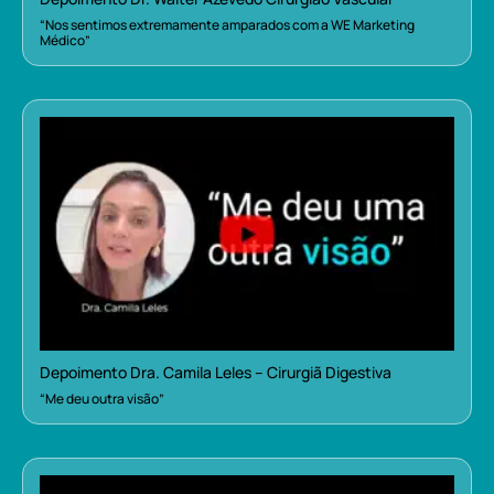
“Nos sentimos extremamente amparados com a WE Marketing
Médico”
Depoimento Dra. Camila Leles – Cirurgiã Digestiva
“Me deu outra visão”