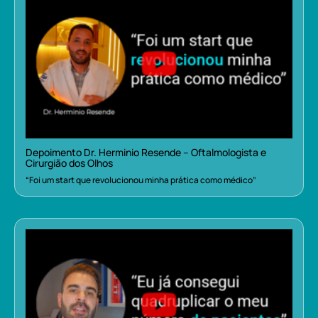
Depoimento Dr. Herminio Resende – Oftalmologista e
Cirurgião dos Olhos
“Foi um start que revolucionou minha prática como médico”