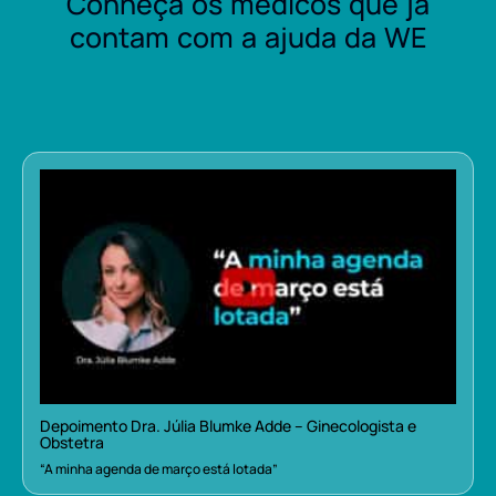
Conheça os médicos que já
contam com a ajuda da WE
Depoimento Dra. Júlia Blumke Adde – Ginecologista e
Obstetra
“A minha agenda de março está lotada”