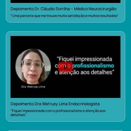
Depoimento Dr. Cláudio Sorrilha – Médico Neurocirurgião
“Uma parceria que me trouxe muita satisfação e muitos resultados”
Depoimento Dra Watrusy Lima Endocrinologista
“Fiquei impessionada com o profissionalismo e atenção aos
detalhes”