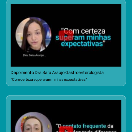
Depoimento Dra Sara Araújo Gastroenterologista
“Com certeza superaram minhas expectativas”