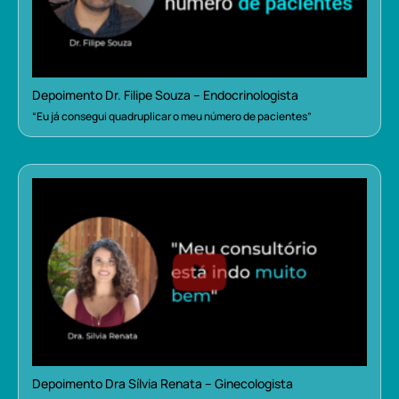
Depoimento Dr. Filipe Souza – Endocrinologista
“Eu já consegui quadruplicar o meu número de pacientes”
Depoimento Dra Sílvia Renata – Ginecologista