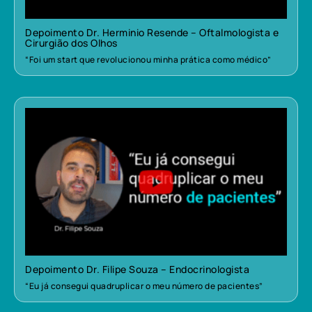
Depoimento Dr. Herminio Resende – Oftalmologista e
Cirurgião dos Olhos
“Foi um start que revolucionou minha prática como médico”
Depoimento Dr. Filipe Souza – Endocrinologista
“Eu já consegui quadruplicar o meu número de pacientes”