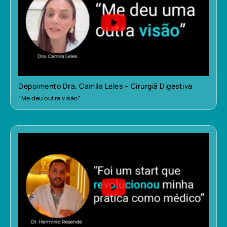
Depoimento Dra. Camila Leles – Cirurgiã Digestiva
“Me deu outra visão”