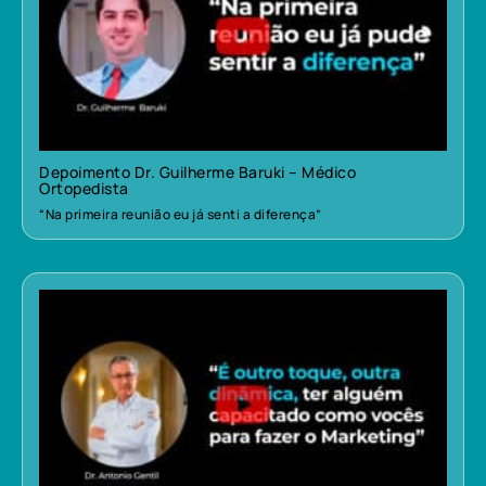
Depoimento Dr. Guilherme Baruki – Médico
Ortopedista
“Na primeira reunião eu já senti a diferença”