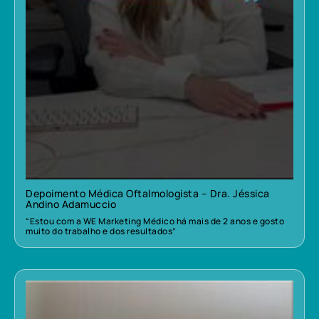
Depoimento Médica Oftalmologista – Dra. Jéssica
Andino Adamuccio
“Estou com a WE Marketing Médico há mais de 2 anos e gosto
muito do trabalho e dos resultados”