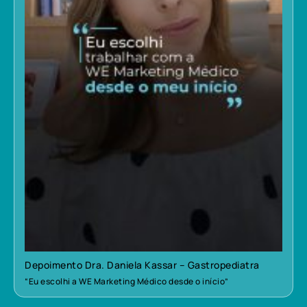
Depoimento Dra. Daniela Kassar – Gastropediatra
“Eu escolhi a WE Marketing Médico desde o início”