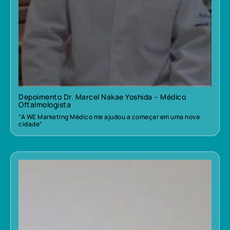
Depoimento Dr. Marcel Nakae Yoshida – Médico
Oftalmologista
“A WE Marketing Médico me ajudou a começar em uma nova
cidade”