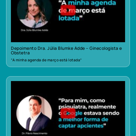
Depoimento Dra. Júlia Blumke Adde – Ginecologista e
Obstetra
“A minha agenda de março está lotada”