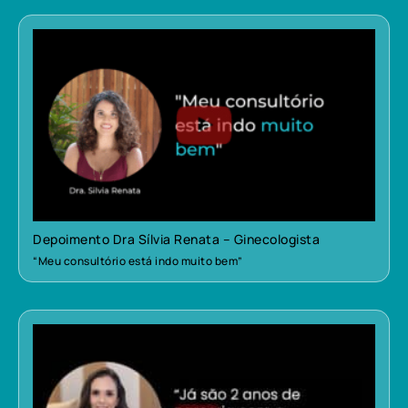
Depoimento Dra Sílvia Renata – Ginecologista
“Meu consultório está indo muito bem”