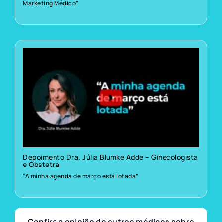
Marketing Médico”
Depoimento Dra. Júlia Blumke Adde – Ginecologista
e Obstetra
“A minha agenda de março está lotada”
Confira a opinião de outros médicos sobre