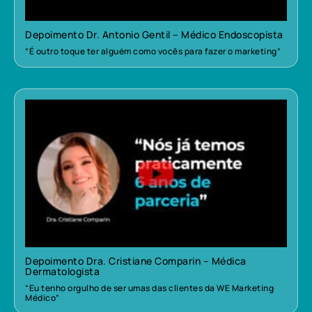
Depoimento Dr. Antonio Gentil – Médico Endoscopista
“É outro toque ter alguém como vocês para fazer o marketing”
Depoimento Dra. Cristiane Comparin – Médica
Dermatologista
“Eu tenho orgulho de ser umas das clientes da WE Marketing
Médico”