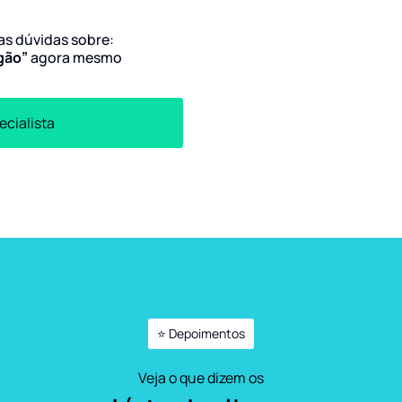
uas dúvidas sobre:
agão”
agora mesmo
ecialista
⭐ Depoimentos
Veja o que dizem os