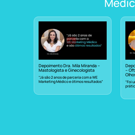
Médic
Depoimento Dra. Mila Miranda –
Depo
Mastologista e Ginecologista
– Oft
Olho
“Já são 2 anos de parceria com a WE
Marketing Médico e ótimos resultados”
“Foi 
práti