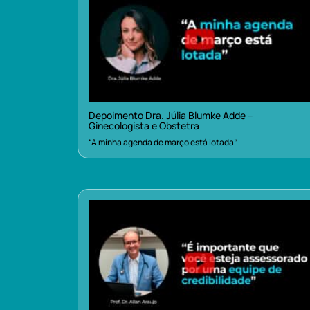
Depoimento Dra. Júlia Blumke Adde –
Ginecologista e Obstetra
“A minha agenda de março está lotada”