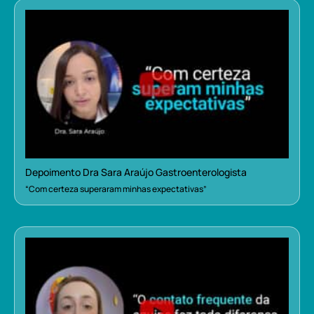
Depoimento Dra Sara Araújo Gastroenterologista
“Com certeza superaram minhas expectativas”