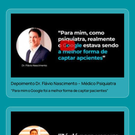
Depoimento Dr. Flávio Nascimento – Médico Psiquiatra
“Para mim o Google foi a melhor forma de captar pacientes”