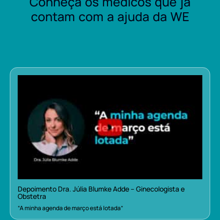
Conheça os médicos que já
contam com a ajuda da WE
Depoimento Dra. Júlia Blumke Adde – Ginecologista e
Obstetra
“A minha agenda de março está lotada”