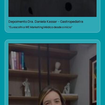
Depoimento Dra. Daniela Kassar – Gastropediatra
“Eu escolhi a WE Marketing Médico desde o início”