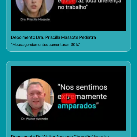
Depoimento Dra. Priscilla Massote Pediatra
“Meus agendamentos aumentaram 30%”
Depoimento Dr. Walter Azevedo Cirurgião Vascular