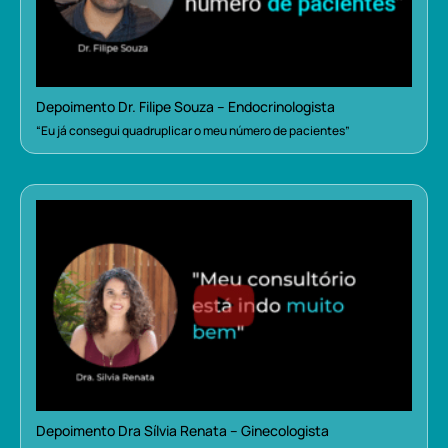
Depoimento Dr. Filipe Souza – Endocrinologista
“Eu já consegui quadruplicar o meu número de pacientes”
Depoimento Dra Sílvia Renata – Ginecologista