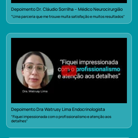
Depoimento Dr. Cláudio Sorrilha – Médico Neurocirurgião
“Uma parceria que me trouxe muita satisfação e muitos resultados”
Depoimento Dra Watrusy Lima Endocrinologista
“Fiquei impessionada com o profissionalismo e atenção aos
detalhes”