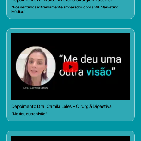
“Nos sentimos extremamente amparados com a WE Marketing
Médico”
Depoimento Dra. Camila Leles – Cirurgiã Digestiva
“Me deu outra visão”