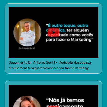
Depoimento Dr. Antonio Gentil – Médico Endoscopista
“É outro toque ter alguém como vocês para fazer o marketing”