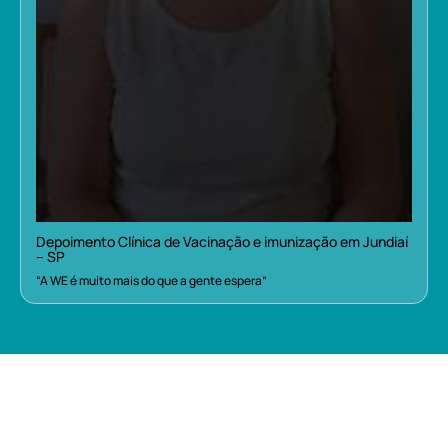
Depoimento Clínica de Vacinação e imunização em Jundiaí
– SP
“A WE é muito mais do que a gente espera”