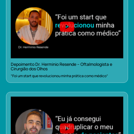
Depoimento Dr. Herminio Resende – Oftalmologista e
Cirurgião dos Olhos
“Foi um start que revolucionou minha prática como médico”