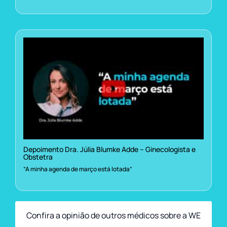
Depoimento Dra. Júlia Blumke Adde – Ginecologista e
Obstetra
“A minha agenda de março está lotada”
Confira a opinião de outros médicos sobre a WE