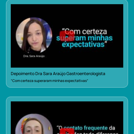
Depoimento Dra Sara Araújo Gastroenterologista
“Com certeza superaram minhas expectativas”