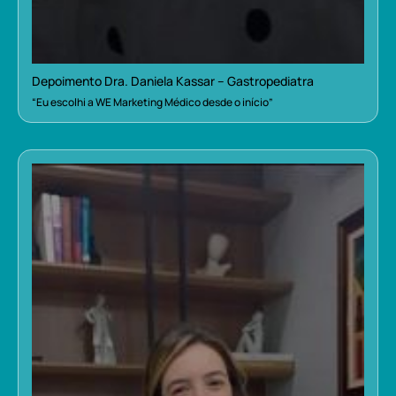
Depoimento Dra. Daniela Kassar – Gastropediatra
“Eu escolhi a WE Marketing Médico desde o início”