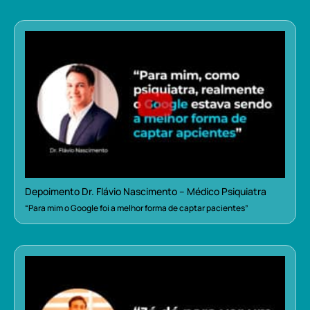
Depoimento Dr. Flávio Nascimento – Médico Psiquiatra
“Para mim o Google foi a melhor forma de captar pacientes”