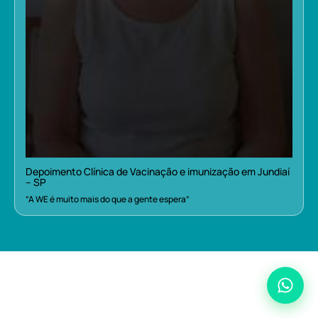
Depoimento Clínica de Vacinação e imunização em Jundiaí
– SP
“A WE é muito mais do que a gente espera”