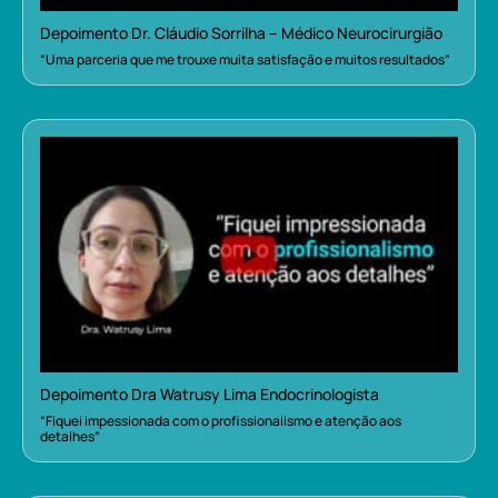
Depoimento Dr. Cláudio Sorrilha – Médico Neurocirurgião
“Uma parceria que me trouxe muita satisfação e muitos resultados”
Depoimento Dra Watrusy Lima Endocrinologista
“Fiquei impessionada com o profissionalismo e atenção aos
detalhes”