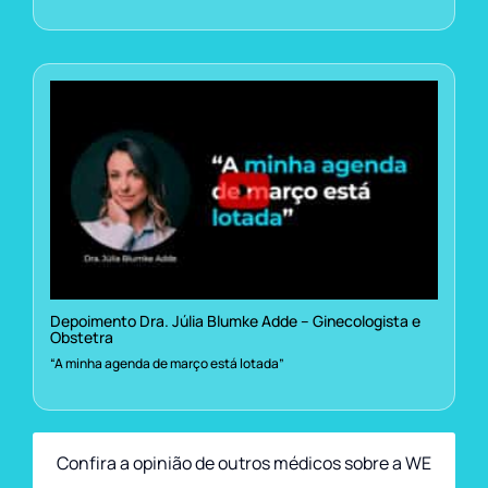
Depoimento Dra. Júlia Blumke Adde – Ginecologista e
Obstetra
“A minha agenda de março está lotada”
Confira a opinião de outros médicos sobre a WE