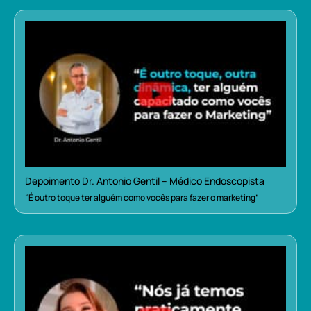
Depoimento Dr. Antonio Gentil – Médico Endoscopista
“É outro toque ter alguém como vocês para fazer o marketing”