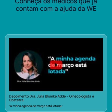
Conheça os médicos que já
contam com a ajuda da WE
Depoimento Dra. Júlia Blumke Adde – Ginecologista e
Obstetra
“A minha agenda de março está lotada”