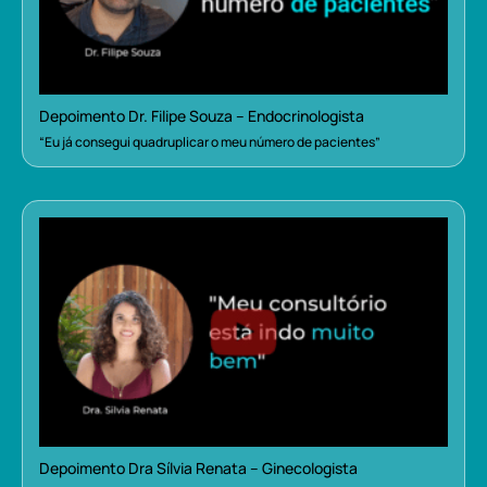
Depoimento Dr. Filipe Souza – Endocrinologista
“Eu já consegui quadruplicar o meu número de pacientes”
Depoimento Dra Sílvia Renata – Ginecologista