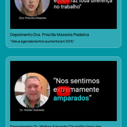
Depoimento Dra. Priscilla Massote Pediatra
“Meus agendamentos aumentaram 30%”
Depoimento Dr. Walter Azevedo Cirurgião Vascular