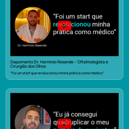
Depoimento Dr. Herminio Resende – Oftalmologista e
Cirurgião dos Olhos
“Foi um start que revolucionou minha prática como médico”