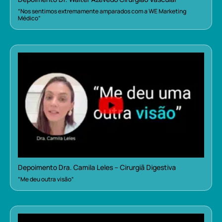
“Nos sentimos extremamente amparados com a WE Marketing
Médico”
Depoimento Dra. Camila Leles – Cirurgiã Digestiva
“Me deu outra visão”