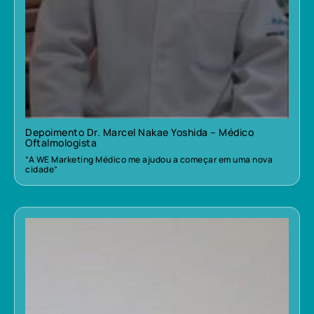
Depoimento Dr. Marcel Nakae Yoshida – Médico
Oftalmologista
“A WE Marketing Médico me ajudou a começar em uma nova
cidade”