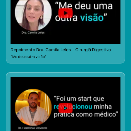
Depoimento Dra. Camila Leles – Cirurgiã Digestiva
“Me deu outra visão”