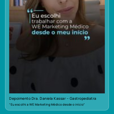
Depoimento Dra. Daniela Kassar – Gastropediatra
“Eu escolhi a WE Marketing Médico desde o início”