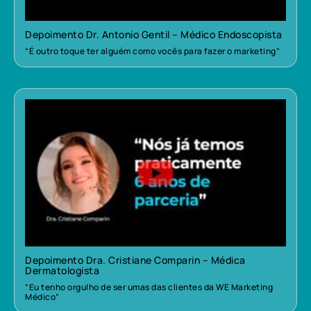
Depoimento Dr. Antonio Gentil – Médico Endoscopista
“É outro toque ter alguém como vocês para fazer o marketing”
Depoimento Dra. Cristiane Comparin – Médica
Dermatologista
“Eu tenho orgulho de ser umas das clientes da WE Marketing
Médico”