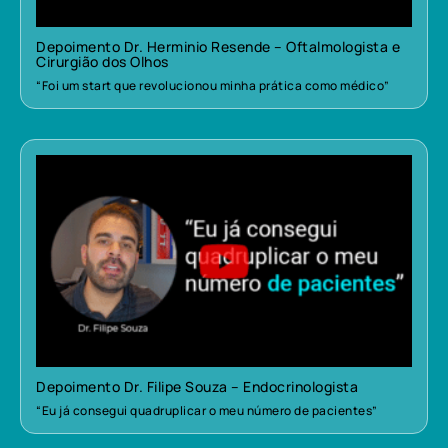
Depoimento Dr. Herminio Resende – Oftalmologista e
Cirurgião dos Olhos
“Foi um start que revolucionou minha prática como médico”
Depoimento Dr. Filipe Souza – Endocrinologista
“Eu já consegui quadruplicar o meu número de pacientes”