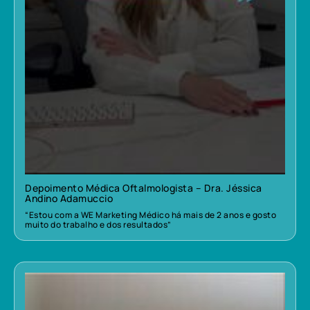
Depoimento Médica Oftalmologista – Dra. Jéssica
Andino Adamuccio
“Estou com a WE Marketing Médico há mais de 2 anos e gosto
muito do trabalho e dos resultados”