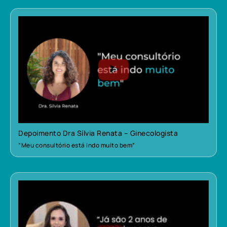
Depoimento Dra Sílvia Renata – Ginecologista
“Meu consultório está indo muito bem”