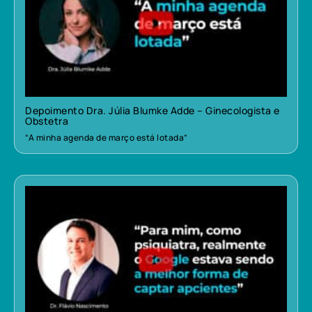
Depoimento Dra. Júlia Blumke Adde – Ginecologista e
Obstetra
“A minha agenda de março está lotada”