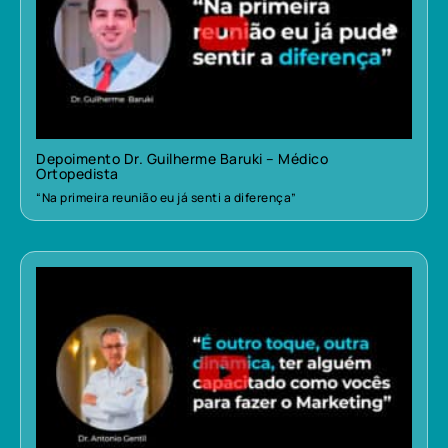
Depoimento Dr. Guilherme Baruki – Médico
Ortopedista
“Na primeira reunião eu já senti a diferença”