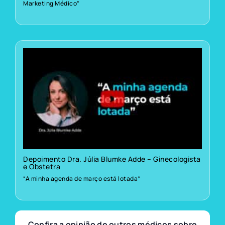
Marketing Médico”
Depoimento Dra. Júlia Blumke Adde – Ginecologista
e Obstetra
“A minha agenda de março está lotada”
Confira a opinião de outros médicos sobre