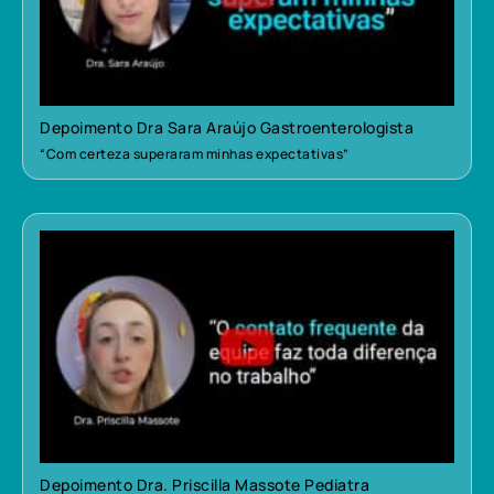
Depoimento Dra Sara Araújo Gastroenterologista
“Com certeza superaram minhas expectativas”
Depoimento Dra. Priscilla Massote Pediatra