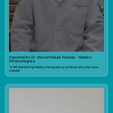
Depoimento Dr. Marcel Nakae Yoshida – Médico
Oftalmologista
“A WE Marketing Médico me ajudou a começar em uma nova
cidade”