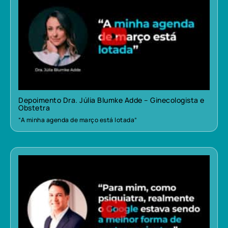
Depoimento Dra. Júlia Blumke Adde – Ginecologista e
Obstetra
“A minha agenda de março está lotada”