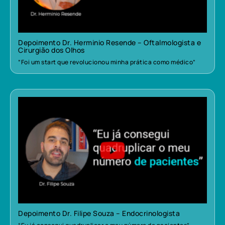
Depoimento Dr. Herminio Resende – Oftalmologista e
Cirurgião dos Olhos
“Foi um start que revolucionou minha prática como médico”
Depoimento Dr. Filipe Souza – Endocrinologista