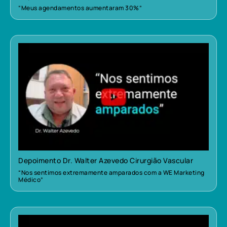
“Meus agendamentos aumentaram 30%”
Depoimento Dr. Walter Azevedo Cirurgião Vascular
“Nos sentimos extremamente amparados com a WE Marketing
Médico”