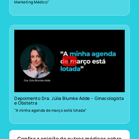
Marketing Médico”
Depoimento Dra. Júlia Blumke Adde – Ginecologista
e Obstetra
“A minha agenda de março está lotada”
Confira a opinião de outros médicos sobre