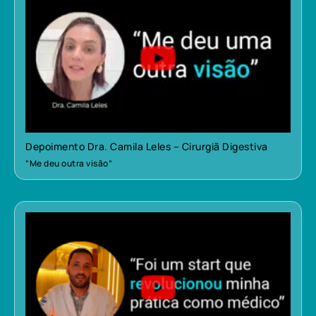
Depoimento Dra. Camila Leles – Cirurgiã Digestiva
“Me deu outra visão”