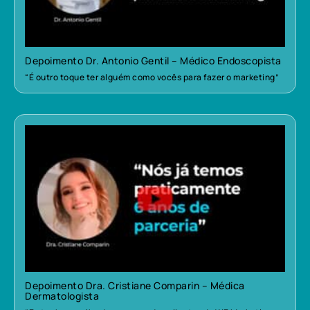
Depoimento Dr. Antonio Gentil – Médico Endoscopista
“É outro toque ter alguém como vocês para fazer o marketing”
Depoimento Dra. Cristiane Comparin – Médica
Dermatologista