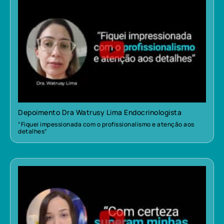
Depoimento Dra Watrusy Lima Endocrinologista
“Fiquei impessionada com o profissionalismo e atenção aos
detalhes”