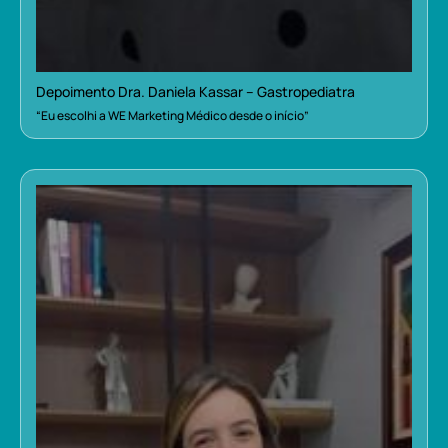
Depoimento Dra. Daniela Kassar – Gastropediatra
“Eu escolhi a WE Marketing Médico desde o início”