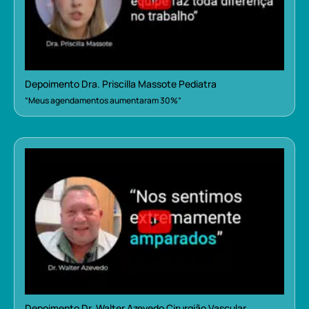
Depoimento Dra. Priscilla Massote Pediatra
“Meus agendamentos aumentaram 30%”
Depoimento Dr. Walter Azevedo Cirurgião Vascular