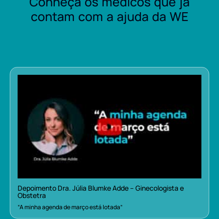
Conheça os médicos que já
contam com a ajuda da WE
Depoimento Dra. Júlia Blumke Adde – Ginecologista e
Obstetra
“A minha agenda de março está lotada”