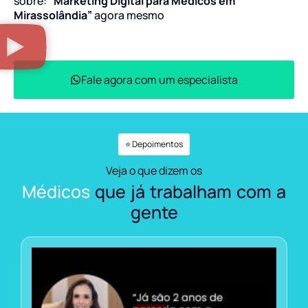
sobre:
“Marketing Digital para Médicos em
Mirassolândia”
agora mesmo
Fale agora com um especialista
⭐ Depoimentos
Veja o que dizem os
Médicos
que já trabalham com a
gente