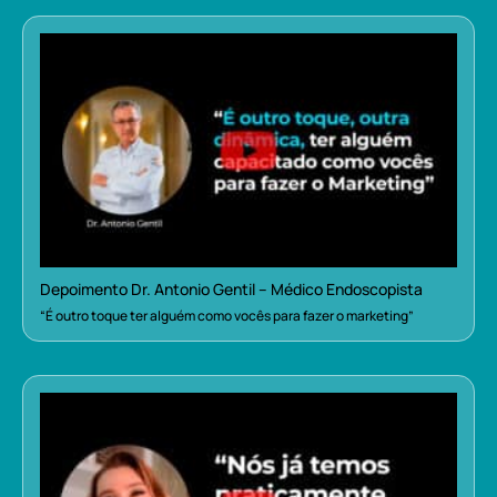
Depoimento Dr. Antonio Gentil – Médico Endoscopista
“É outro toque ter alguém como vocês para fazer o marketing”