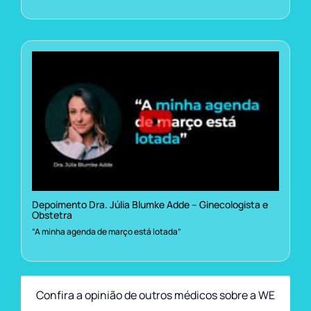
Depoimento Dra. Júlia Blumke Adde – Ginecologista e
Obstetra
“A minha agenda de março está lotada”
Confira a opinião de outros médicos sobre a WE