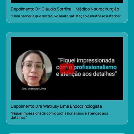
Depoimento Dr. Cláudio Sorrilha – Médico Neurocirurgião
“Uma parceria que me trouxe muita satisfação e muitos resultados”
Depoimento Dra Watrusy Lima Endocrinologista
“Fiquei impessionada com o profissionalismo e atenção aos
detalhes”