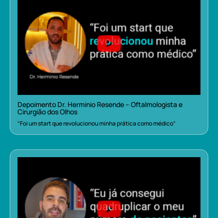
Depoimento Dr. Herminio Resende – Oftalmologista e
Cirurgião dos Olhos
“Foi um start que revolucionou minha prática como médico”