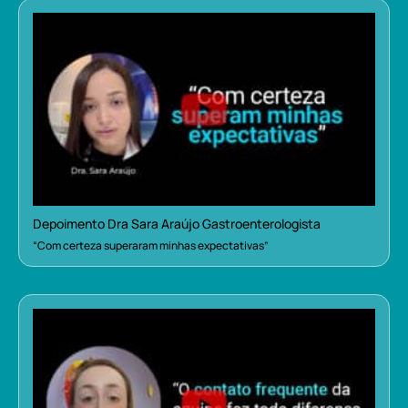
Depoimento Dra Sara Araújo Gastroenterologista
“Com certeza superaram minhas expectativas”