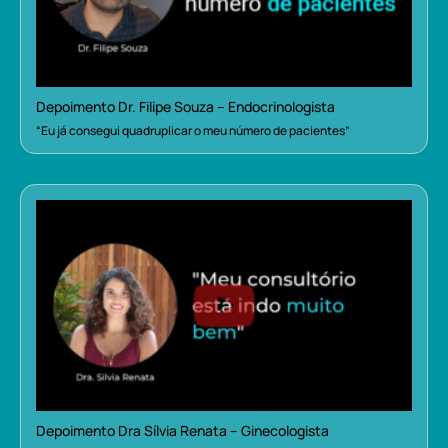
Depoimento Dr. Filipe Souza – Endocrinologista
“Eu já consegui quadruplicar o meu número de pacientes”
Depoimento Dra Sílvia Renata – Ginecologista