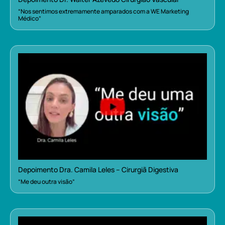
“Nos sentimos extremamente amparados com a WE Marketing
Médico”
Depoimento Dra. Camila Leles – Cirurgiã Digestiva
“Me deu outra visão”