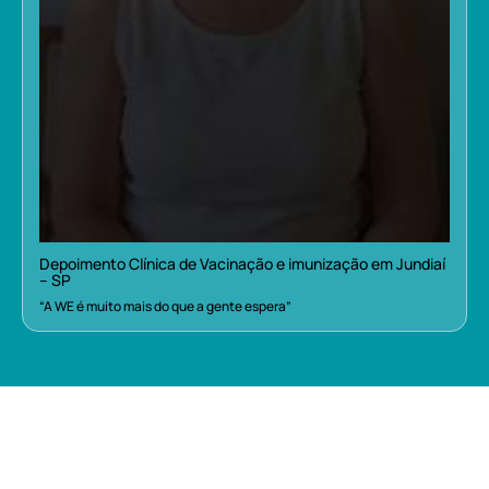
Depoimento Clínica de Vacinação e imunização em Jundiaí
– SP
“A WE é muito mais do que a gente espera”