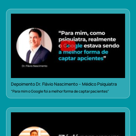
Depoimento Dr. Flávio Nascimento – Médico Psiquiatra
“Para mim o Google foi a melhor forma de captar pacientes”