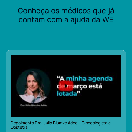
Conheça os médicos que já
contam com a ajuda da WE
Depoimento Dra. Júlia Blumke Adde – Ginecologista e
Obstetra