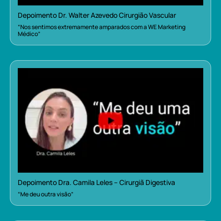
Depoimento Dr. Walter Azevedo Cirurgião Vascular
“Nos sentimos extremamente amparados com a WE Marketing
Médico”
Depoimento Dra. Camila Leles – Cirurgiã Digestiva
“Me deu outra visão”