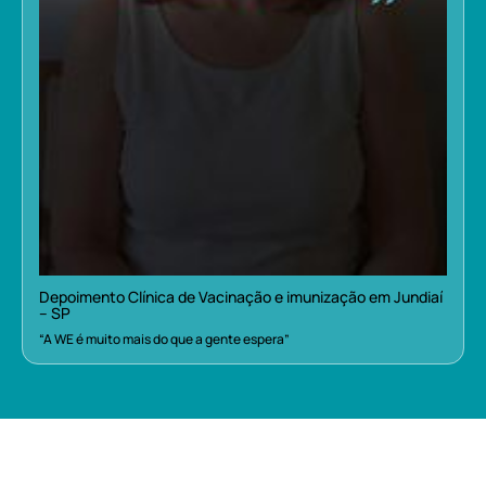
Depoimento Clínica de Vacinação e imunização em Jundiaí
– SP
“A WE é muito mais do que a gente espera”