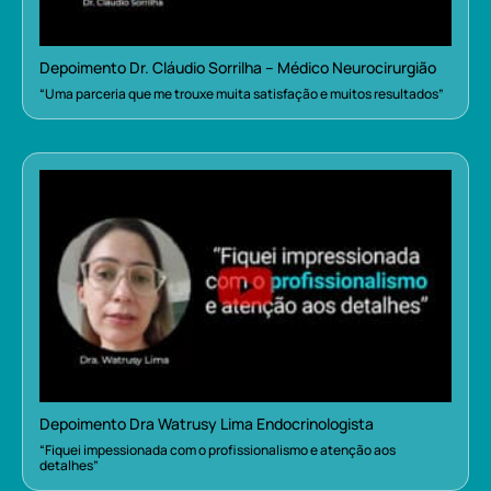
Depoimento Dr. Cláudio Sorrilha – Médico Neurocirurgião
“Uma parceria que me trouxe muita satisfação e muitos resultados”
Depoimento Dra Watrusy Lima Endocrinologista
“Fiquei impessionada com o profissionalismo e atenção aos
detalhes”