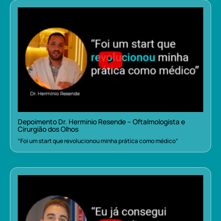
Depoimento Dr. Herminio Resende – Oftalmologista e
Cirurgião dos Olhos
“Foi um start que revolucionou minha prática como médico”