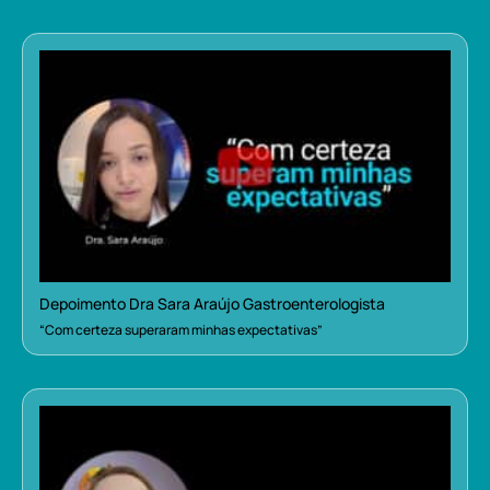
Depoimento Dra Sara Araújo Gastroenterologista
“Com certeza superaram minhas expectativas”