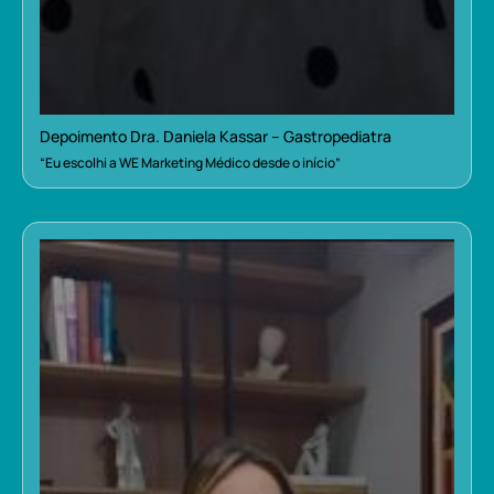
Depoimento Dra. Daniela Kassar – Gastropediatra
“Eu escolhi a WE Marketing Médico desde o início”