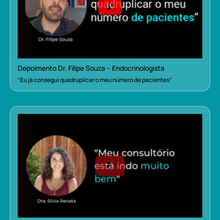
Depoimento Dr. Filipe Souza – Endocrinologista
“Eu já consegui quadruplicar o meu número de pacientes”