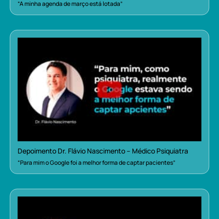
“A minha agenda de março está lotada”
Depoimento Dr. Flávio Nascimento – Médico Psiquiatra
“Para mim o Google foi a melhor forma de captar pacientes”