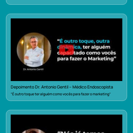
Depoimento Dr. Antonio Gentil – Médico Endoscopista
“É outro toque ter alguém como vocês para fazer o marketing”