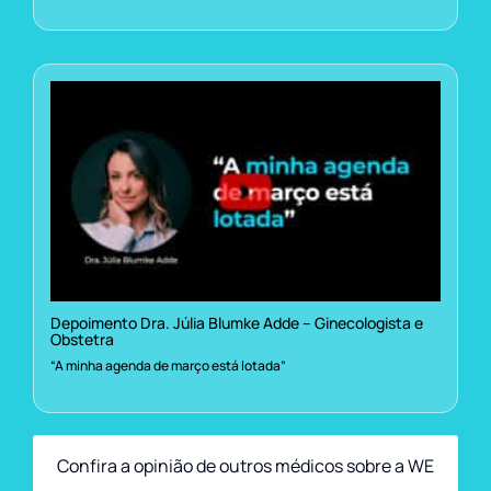
Depoimento Dra. Júlia Blumke Adde – Ginecologista e
Obstetra
“A minha agenda de março está lotada”
Confira a opinião de outros médicos sobre a WE