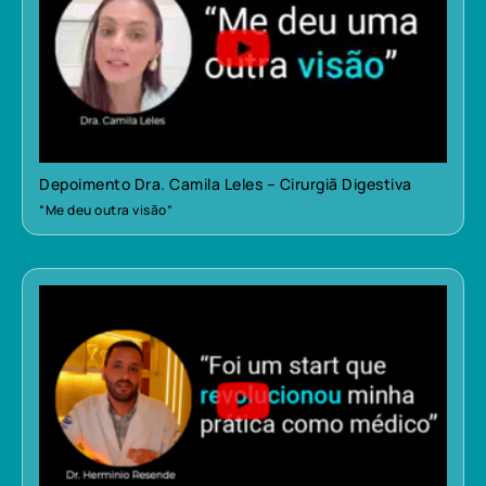
Depoimento Dra. Camila Leles – Cirurgiã Digestiva
“Me deu outra visão”