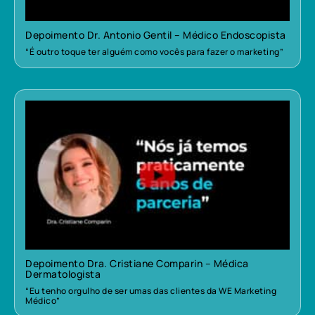
Depoimento Dr. Antonio Gentil – Médico Endoscopista
“É outro toque ter alguém como vocês para fazer o marketing”
Depoimento Dra. Cristiane Comparin – Médica
Dermatologista
“Eu tenho orgulho de ser umas das clientes da WE Marketing
Médico”