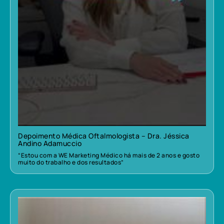
Depoimento Médica Oftalmologista – Dra. Jéssica
Andino Adamuccio
“Estou com a WE Marketing Médico há mais de 2 anos e gosto
muito do trabalho e dos resultados”