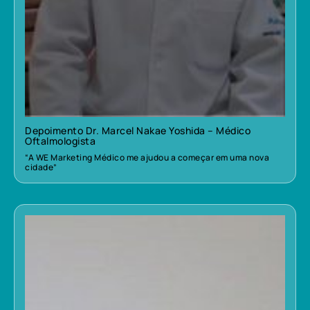
Depoimento Dr. Marcel Nakae Yoshida – Médico
Oftalmologista
“A WE Marketing Médico me ajudou a começar em uma nova
cidade”