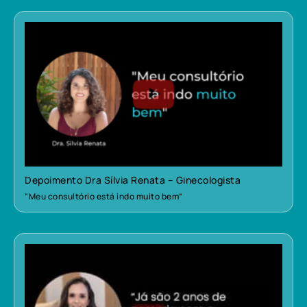
Depoimento Dra Sílvia Renata – Ginecologista
“Meu consultório está indo muito bem”