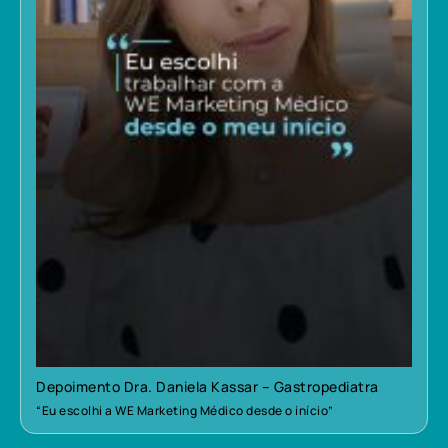
Depoimento Dra. Daniela Kassar – Gastropediatra
“Eu escolhi a WE Marketing Médico desde o início”