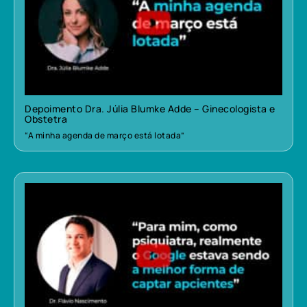
Depoimento Dra. Júlia Blumke Adde – Ginecologista e
Obstetra
“A minha agenda de março está lotada”