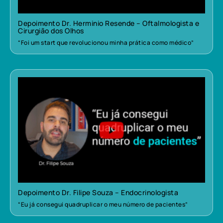
Depoimento Dr. Herminio Resende – Oftalmologista e
Cirurgião dos Olhos
“Foi um start que revolucionou minha prática como médico”
Depoimento Dr. Filipe Souza – Endocrinologista
“Eu já consegui quadruplicar o meu número de pacientes”