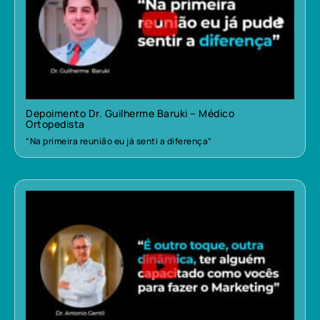
Depoimento Dr. Guilherme Baruki – Médico
Ortopedista
“Na primeira reunião eu já senti a diferença”