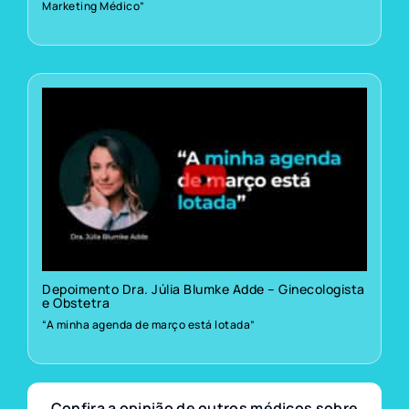
Marketing Médico”
Depoimento Dra. Júlia Blumke Adde – Ginecologista
e Obstetra
“A minha agenda de março está lotada”
Confira a opinião de outros médicos sobre