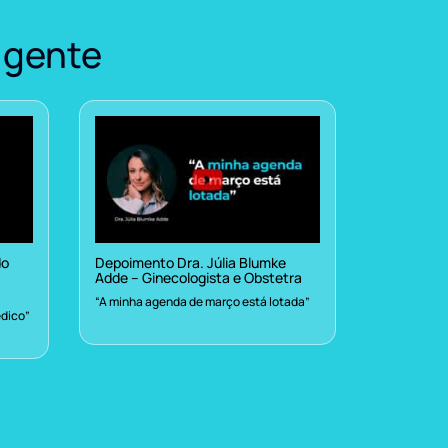
 gente
do
Depoimento Dra. Júlia Blumke
Adde – Ginecologista e Obstetra
“A minha agenda de março está lotada”
dico”