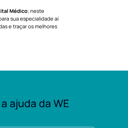
ital Médico
; neste
para sua especialidade aí
das e traçar os melhores
a ajuda da WE