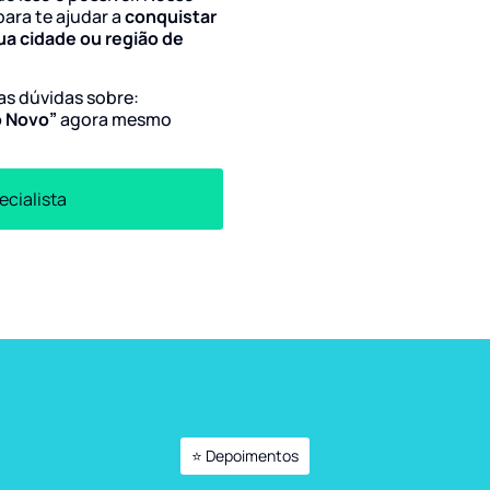
para te ajudar a
conquistar
ua cidade ou região de
uas dúvidas sobre:
o Novo”
agora mesmo
ecialista
⭐ Depoimentos