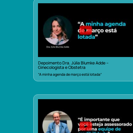
Depoimento Dra. Júlia Blumke Adde –
Ginecologista e Obstetra
“A minha agenda de março está lotada”