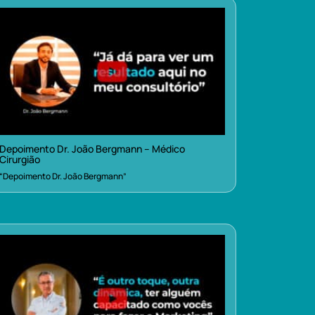
Depoimento Dr. João Bergmann – Médico
Cirurgião
“Depoimento Dr. João Bergmann”