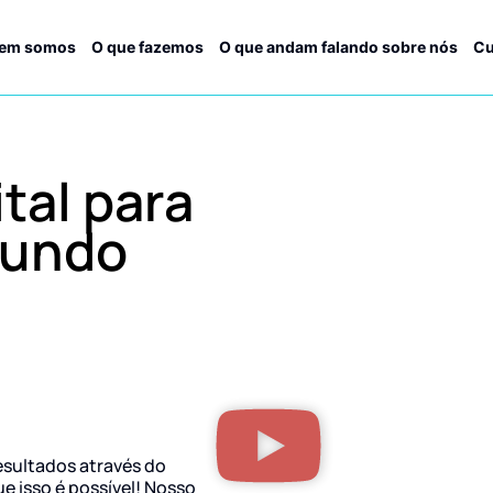
em somos
O que fazemos
O que andam falando sobre nós
Cu
tal para
Mundo
esultados através do
ue isso é possível! Nosso