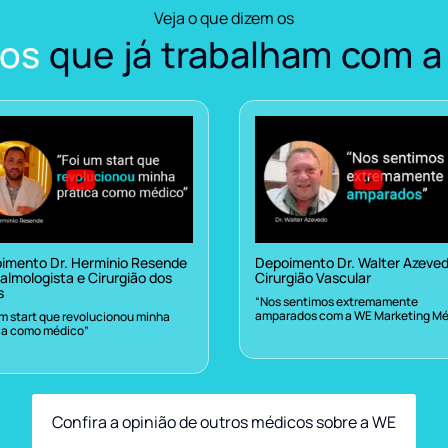
Veja o que dizem os
os
que já trabalham com a
imento Dr. Herminio Resende
Depoimento Dr. Walter Azeve
almologista e Cirurgião dos
Cirurgião Vascular
s
“Nos sentimos extremamente
amparados com a WE Marketing Mé
um start que revolucionou minha
ca como médico”
Confira a opinião de outros médicos sobre a WE