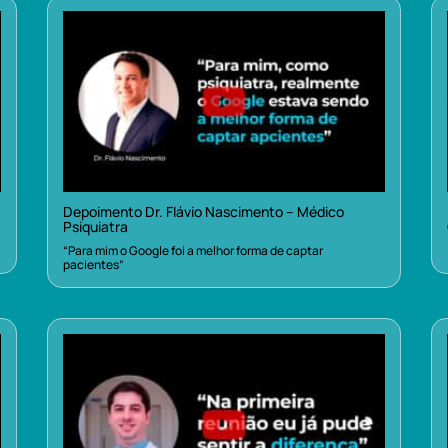
Depoimento Dr. Flávio Nascimento – Médico
Psiquiatra
“Para mim o Google foi a melhor forma de captar
pacientes”