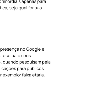
primordiais apenas para
ica, s
eja qual for sua
a presença no Google e
arece para seus
le, quando pesquisam pela
licações para públicos
 exemplo: faixa etária,