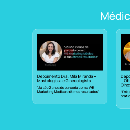
Médic
Depoimento Dra. Mila Miranda –
Depo
Mastologista e Ginecologista
– Oft
Olho
“Já são 2 anos de parceria com a WE
Marketing Médico e ótimos resultados”
“Foi 
práti