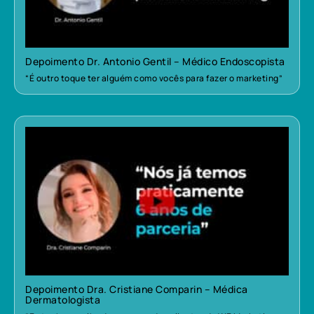
Depoimento Dr. Antonio Gentil – Médico Endoscopista
“É outro toque ter alguém como vocês para fazer o marketing”
Depoimento Dra. Cristiane Comparin – Médica
Dermatologista