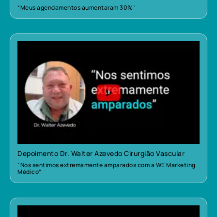
“Meus agendamentos aumentaram 30%”
Depoimento Dr. Walter Azevedo Cirurgião Vascular
“Nos sentimos extremamente amparados com a WE Marketing
Médico”