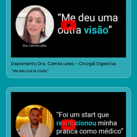
Depoimento Dra. Camila Leles – Cirurgiã Digestiva
“Me deu outra visão”