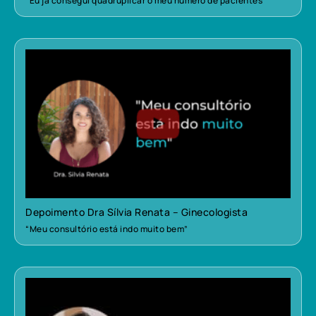
“Eu já consegui quadruplicar o meu número de pacientes”
Depoimento Dra Sílvia Renata – Ginecologista
“Meu consultório está indo muito bem”