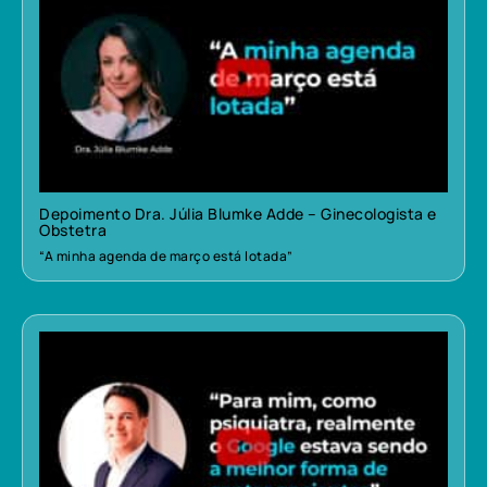
Depoimento Dra. Júlia Blumke Adde – Ginecologista e
Obstetra
“A minha agenda de março está lotada”