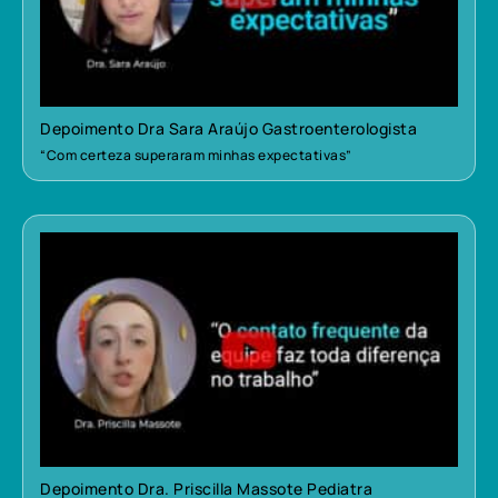
Depoimento Dra Sara Araújo Gastroenterologista
“Com certeza superaram minhas expectativas”
Depoimento Dra. Priscilla Massote Pediatra