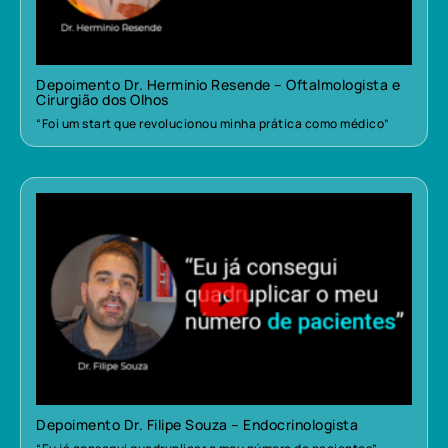
Depoimento Dr. Herminio Resende – Oftalmologista e
Cirurgião dos Olhos
“Foi um start que revolucionou minha prática como médico”
Depoimento Dr. Filipe Souza – Endocrinologista