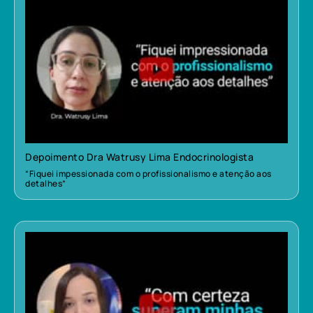
Depoimento Dra Watrusy Lima Endocrinologista
“Fiquei impessionada com o profissionalismo e atenção aos
detalhes”