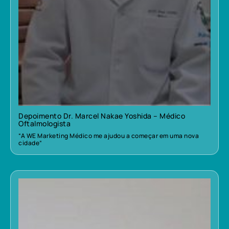
Depoimento Dr. Marcel Nakae Yoshida – Médico
Oftalmologista
“A WE Marketing Médico me ajudou a começar em uma nova
cidade”