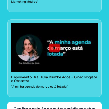
Marketing Médico”
Depoimento Dra. Júlia Blumke Adde – Ginecologista
e Obstetra
“A minha agenda de março está lotada”
Confira a opinião de outros médicos sobre