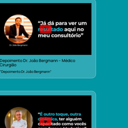
Depoimento Dr. João Bergmann – Médico
Cirurgião
“Depoimento Dr. João Bergmann”