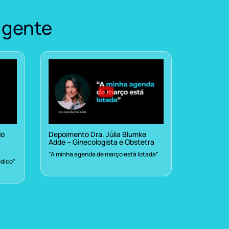
 gente
do
Depoimento Dra. Júlia Blumke
Adde – Ginecologista e Obstetra
“A minha agenda de março está lotada”
dico”