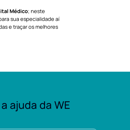
ital Médico
; neste
para sua especialidade aí
das e traçar os melhores
a ajuda da WE