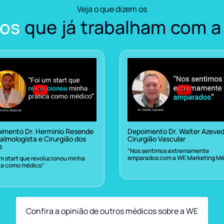
Veja o que dizem os
os
que já trabalham com a
imento Dr. Herminio Resende
Depoimento Dr. Walter Azeve
almologista e Cirurgião dos
Cirurgião Vascular
s
“Nos sentimos extremamente
amparados com a WE Marketing Mé
um start que revolucionou minha
ca como médico”
Confira a opinião de outros médicos sobre a WE