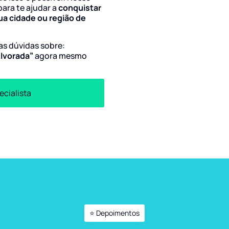
para te ajudar a
conquistar
ua cidade ou região de
uas dúvidas sobre:
Alvorada”
agora mesmo
ecialista
⭐ Depoimentos