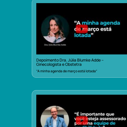
Depoimento Dra. Júlia Blumke Adde –
Ginecologista e Obstetra
“A minha agenda de março está lotada”