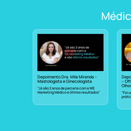
Médic
Depoimento Dra. Mila Miranda –
Depo
Mastologista e Ginecologista
– Oft
Olho
“Já são 2 anos de parceria com a WE
Marketing Médico e ótimos resultados”
“Foi 
práti