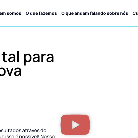
em somos
O que fazemos
O que andam falando sobre nós
Cu
tal para
ova
esultados através do
ue isso é possível! Nosso