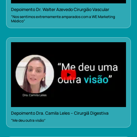
Depoimento Dr. Walter Azevedo Cirurgião Vascular
“Nos sentimos extremamente amparados com a WE Marketing
Médico”
Depoimento Dra. Camila Leles – Cirurgiã Digestiva
“Me deu outra visão”