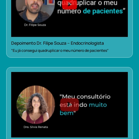
Depoimento Dr. Filipe Souza – Endocrinologista
“Eu já consegui quadruplicar o meu número de pacientes”