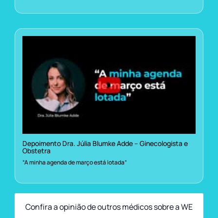
Depoimento Dra. Júlia Blumke Adde – Ginecologista e
Obstetra
“A minha agenda de março está lotada”
Confira a opinião de outros médicos sobre a WE