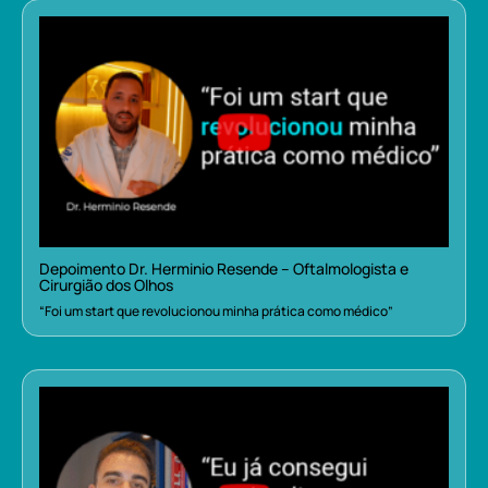
Depoimento Dr. Herminio Resende – Oftalmologista e
Cirurgião dos Olhos
“Foi um start que revolucionou minha prática como médico”