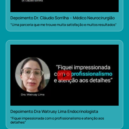
Depoimento Dr. Cláudio Sorrilha – Médico Neurocirurgião
“Uma parceria que me trouxe muita satisfação e muitos resultados”
Depoimento Dra Watrusy Lima Endocrinologista
“Fiquei impessionada com o profissionalismo e atenção aos
detalhes”