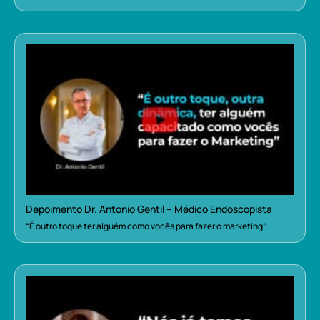
Depoimento Dr. Antonio Gentil – Médico Endoscopista
“É outro toque ter alguém como vocês para fazer o marketing”