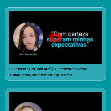
Depoimento Dra Sara Araújo Gastroenterologista
“Com certeza superaram minhas expectativas”