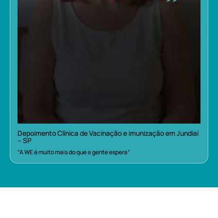
Depoimento Clínica de Vacinação e imunização em Jundiaí
– SP
“A WE é muito mais do que a gente espera”