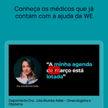
Conheça os médicos que já
contam com a ajuda da WE
Depoimento Dra. Júlia Blumke Adde – Ginecologista e
Obstetra