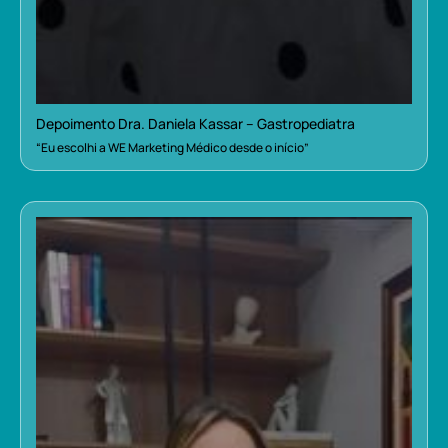
Depoimento Dra. Daniela Kassar – Gastropediatra
“Eu escolhi a WE Marketing Médico desde o início”