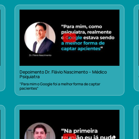
Depoimento Dr. Flávio Nascimento – Médico
Psiquiatra
“Para mim o Google foi a melhor forma de captar
pacientes”