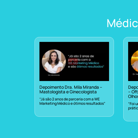
Médic
Depoimento Dra. Mila Miranda –
Depo
Mastologista e Ginecologista
– Oft
Olho
“Já são 2 anos de parceria com a WE
Marketing Médico e ótimos resultados”
“Foi 
práti