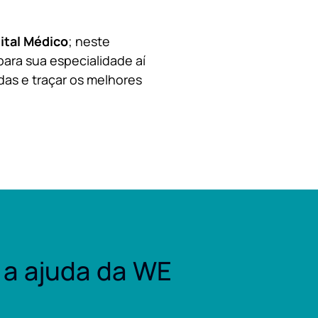
ital Médico
; neste
para sua especialidade aí
das e traçar os melhores
a ajuda da WE