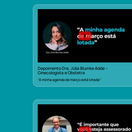
Depoimento Dra. Júlia Blumke Adde –
Ginecologista e Obstetra
“A minha agenda de março está lotada”