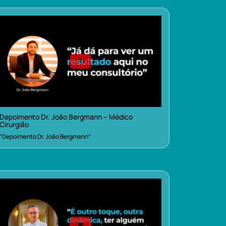
Depoimento Dr. João Bergmann – Médico
Cirurgião
“Depoimento Dr. João Bergmann”