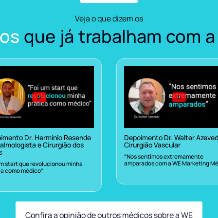
Veja o que dizem os
os
que já trabalham com a
imento Dr. Herminio Resende
Depoimento Dr. Walter Azeve
almologista e Cirurgião dos
Cirurgião Vascular
s
“Nos sentimos extremamente
amparados com a WE Marketing Mé
um start que revolucionou minha
ca como médico”
Confira a opinião de outros médicos sobre a WE