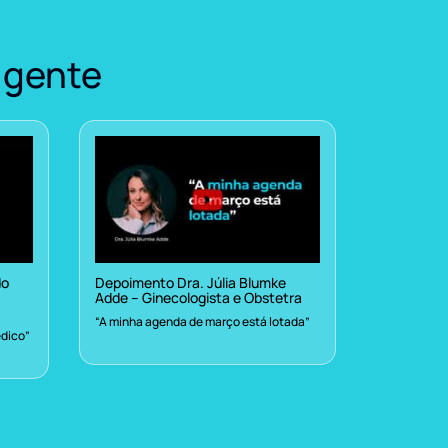
 gente
do
Depoimento Dra. Júlia Blumke
Adde – Ginecologista e Obstetra
“A minha agenda de março está lotada”
dico”