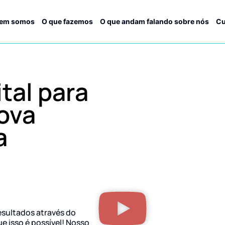
em somos
O que fazemos
O que andam falando sobre nós
Cu
tal para
ova
a
esultados através do
ue isso é possível! Nosso