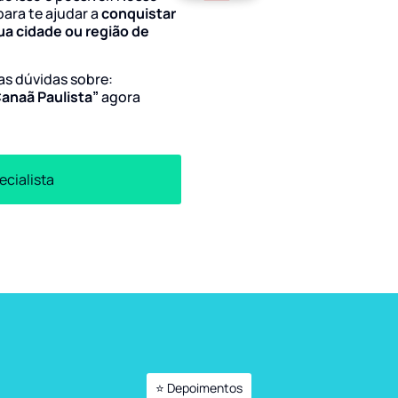
para te ajudar a
conquistar
ua cidade ou região de
uas dúvidas sobre:
Canaã Paulista”
agora
ecialista
⭐ Depoimentos