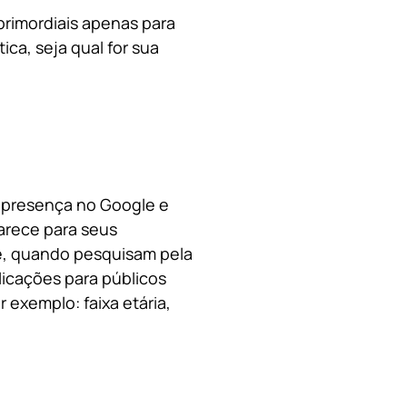
primordiais apenas para
ica, s
eja qual for sua
a presença no Google e
arece para seus
le, quando pesquisam pela
licações para públicos
 exemplo: faixa etária,