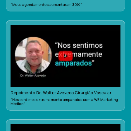
“Meus agendamentos aumentaram 30%”
Depoimento Dr. Walter Azevedo Cirurgião Vascular
“Nos sentimos extremamente amparados com a WE Marketing
Médico”