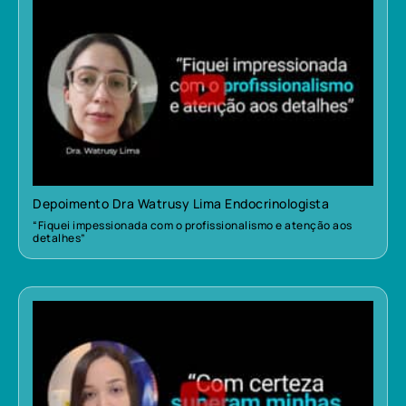
Depoimento Dra Watrusy Lima Endocrinologista
“Fiquei impessionada com o profissionalismo e atenção aos
detalhes”