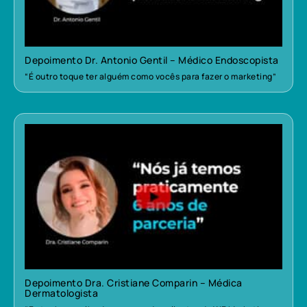
Depoimento Dr. Antonio Gentil – Médico Endoscopista
“É outro toque ter alguém como vocês para fazer o marketing”
Depoimento Dra. Cristiane Comparin – Médica
Dermatologista