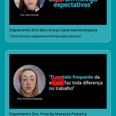
Depoimento Dra Sara Araújo Gastroenterologista
“Com certeza superaram minhas expectativas”
Depoimento Dra. Priscilla Massote Pediatra