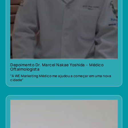
Depoimento Dr. Marcel Nakae Yoshida – Médico
Oftalmologista
“A WE Marketing Médico me ajudou a começar em uma nova
cidade”