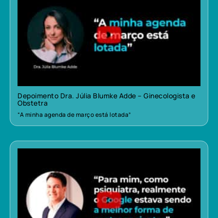
Depoimento Dra. Júlia Blumke Adde – Ginecologista e
Obstetra
“A minha agenda de março está lotada”