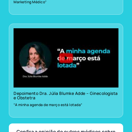
Marketing Médico”
Depoimento Dra. Júlia Blumke Adde – Ginecologista
e Obstetra
“A minha agenda de março está lotada”
Confira a opinião de outros médicos sobre