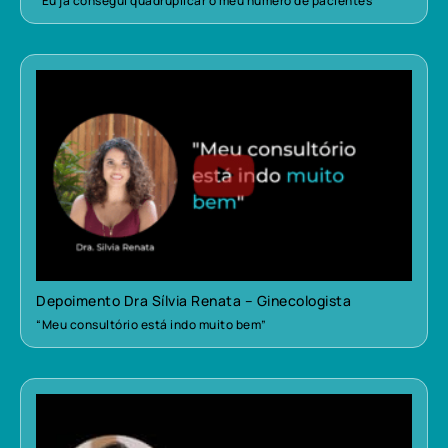
“Eu já consegui quadruplicar o meu número de pacientes”
Depoimento Dra Sílvia Renata – Ginecologista
“Meu consultório está indo muito bem”