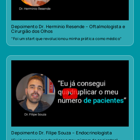
Depoimento Dr. Herminio Resende – Oftalmologista e
Cirurgião dos Olhos
“Foi um start que revolucionou minha prática como médico”
Depoimento Dr. Filipe Souza – Endocrinologista