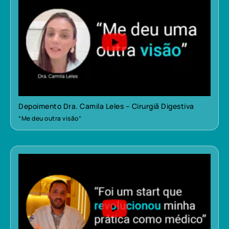
Depoimento Dra. Camila Leles – Cirurgiã Digestiva
“Me deu outra visão”