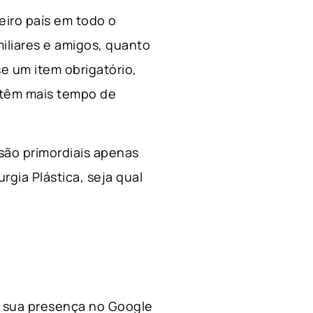
ceiro país em todo o
miliares e amigos, quanto
e um item obrigatório,
 têm mais tempo de
 são primordiais apenas
rgia Plástica, s
eja qual
 a sua presença no Google