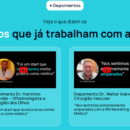
⭐ Depoimentos
Veja o que dizem os
os
que já trabalham com 
imento Dr. Herminio
Depoimento Dr. Walter Aze
nde – Oftalmologista e
Cirurgião Vascular
rgião dos Olhos
“Nos sentimos extremamente
amparados com a WE Marketing
um start que revolucionou minha
Médico”
ica como médico”