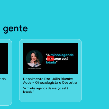
a gente
vedo
Depoimento Dra. Júlia Blumke
Adde – Ginecologista e Obstetra
“A minha agenda de março está
lotada”