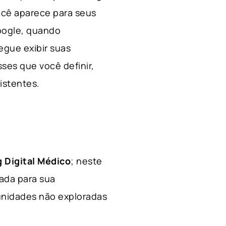
ocê aparece para seus
Google, quando
egue exibir suas
ses que você definir,
xistentes.
 Digital Médico
; neste
hada para sua
tunidades não exploradas