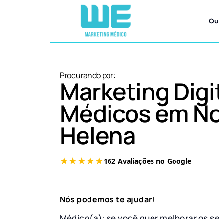
Qu
Procurando por:
Marketing Digi
Médicos em No
Helena
Nós podemos te ajudar!
Médico(a): se você quer melhorar os s