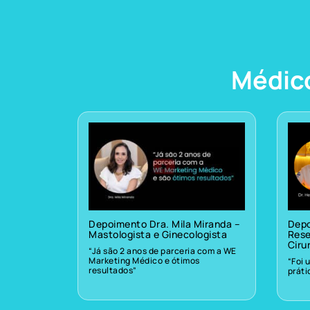
Médic
Depoimento Dra. Mila Miranda –
Depo
Mastologista e Ginecologista
Rese
Ciru
“Já são 2 anos de parceria com a WE
Marketing Médico e ótimos
“Foi 
resultados”
prát