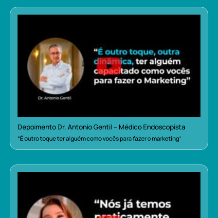
Depoimento Dr. Antonio Gentil – Médico Endoscopista
“É outro toque ter alguém como vocês para fazer o marketing”