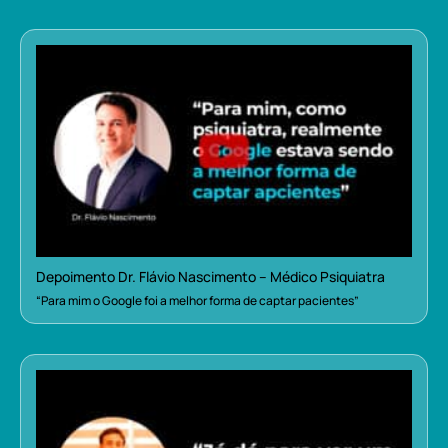
Depoimento Dr. Flávio Nascimento – Médico Psiquiatra
“Para mim o Google foi a melhor forma de captar pacientes”