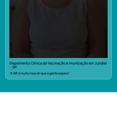
Depoimento Clínica de Vacinação e imunização em Jundiaí
– SP
“A WE é muito mais do que a gente espera”