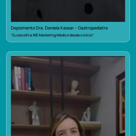
Depoimento Dra. Daniela Kassar – Gastropediatra
“Eu escolhi a WE Marketing Médico desde o início”