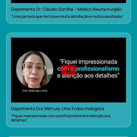
Depoimento Dr. Cláudio Sorrilha – Médico Neurocirurgião
“Uma parceria que me trouxe muita satisfação e muitos resultados”
Depoimento Dra Watrusy Lima Endocrinologista
“Fiquei impessionada com o profissionalismo e atenção aos
detalhes”