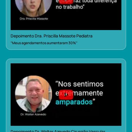
Depoimento Dra. Priscilla Massote Pediatra
“Meus agendamentos aumentaram 30%”
Depoimento Dr. Walter Azevedo Cirurgião Vascular