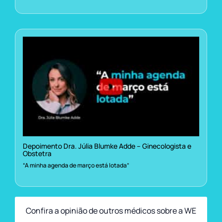
Depoimento Dra. Júlia Blumke Adde – Ginecologista e
Obstetra
“A minha agenda de março está lotada”
Confira a opinião de outros médicos sobre a WE