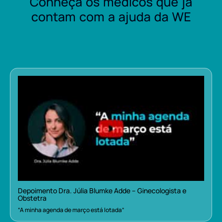
Conheça os médicos que já
contam com a ajuda da WE
Depoimento Dra. Júlia Blumke Adde – Ginecologista e
Obstetra
“A minha agenda de março está lotada”