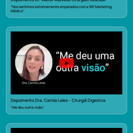
“Nos sentimos extremamente amparados com a WE Marketing
Médico”
Depoimento Dra. Camila Leles – Cirurgiã Digestiva
“Me deu outra visão”