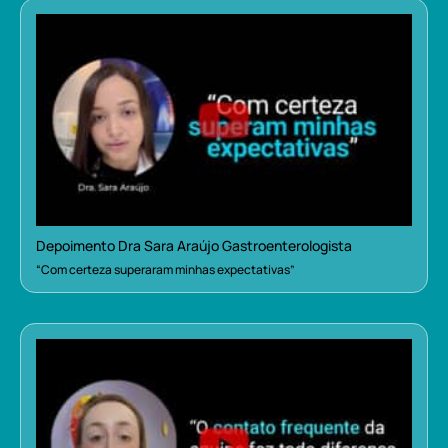
Depoimento Dra Sara Araújo Gastroenterologista
“Com certeza superaram minhas expectativas”