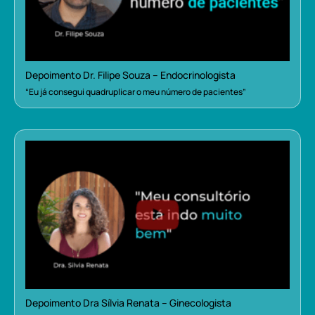
Depoimento Dr. Filipe Souza – Endocrinologista
“Eu já consegui quadruplicar o meu número de pacientes”
Depoimento Dra Sílvia Renata – Ginecologista