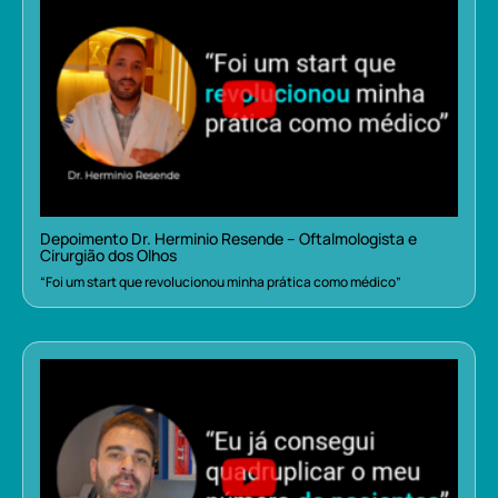
Depoimento Dr. Herminio Resende – Oftalmologista e
Cirurgião dos Olhos
“Foi um start que revolucionou minha prática como médico”