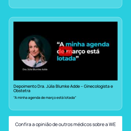
Depoimento Dra. Júlia Blumke Adde – Ginecologista e
Obstetra
“A minha agenda de março está lotada”
Confira a opinião de outros médicos sobre a WE