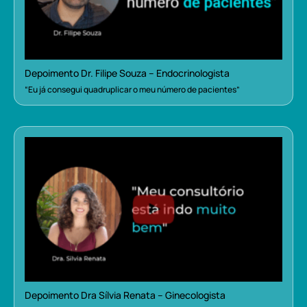
Depoimento Dr. Filipe Souza – Endocrinologista
“Eu já consegui quadruplicar o meu número de pacientes”
Depoimento Dra Sílvia Renata – Ginecologista