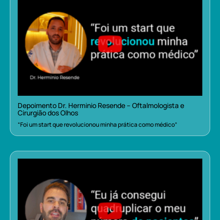
Depoimento Dr. Herminio Resende – Oftalmologista e
Cirurgião dos Olhos
“Foi um start que revolucionou minha prática como médico”