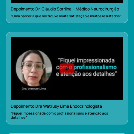
Depoimento Dr. Cláudio Sorrilha – Médico Neurocirurgião
“Uma parceria que me trouxe muita satisfação e muitos resultados”
Depoimento Dra Watrusy Lima Endocrinologista
“Fiquei impessionada com o profissionalismo e atenção aos
detalhes”