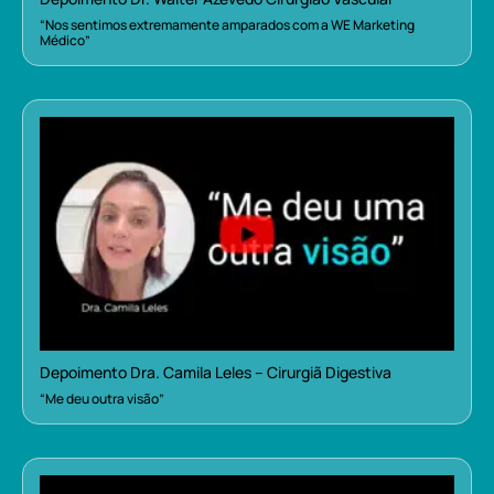
“Nos sentimos extremamente amparados com a WE Marketing
Médico”
Depoimento Dra. Camila Leles – Cirurgiã Digestiva
“Me deu outra visão”