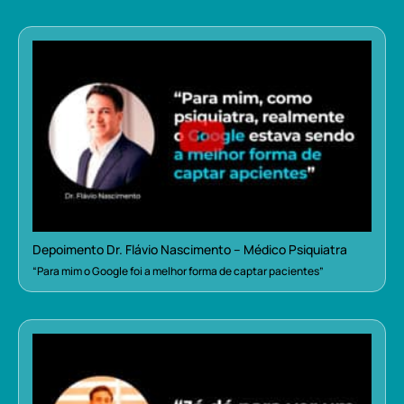
Depoimento Dr. Flávio Nascimento – Médico Psiquiatra
“Para mim o Google foi a melhor forma de captar pacientes”