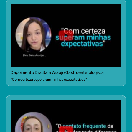
Depoimento Dra Sara Araújo Gastroenterologista
“Com certeza superaram minhas expectativas”