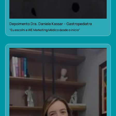
Depoimento Dra. Daniela Kassar – Gastropediatra
“Eu escolhi a WE Marketing Médico desde o início”