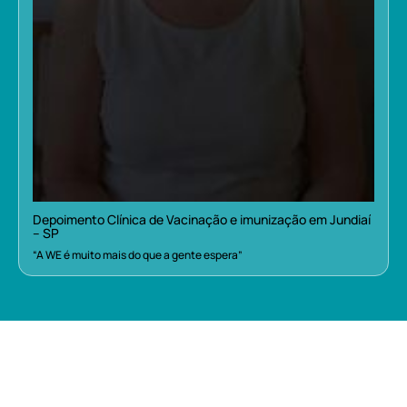
Depoimento Clínica de Vacinação e imunização em Jundiaí
– SP
“A WE é muito mais do que a gente espera”