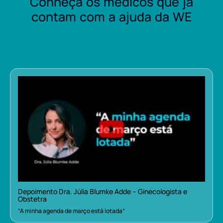
Conheça os médicos que já
contam com a ajuda da WE
Depoimento Dra. Júlia Blumke Adde – Ginecologista e
Obstetra
“A minha agenda de março está lotada”