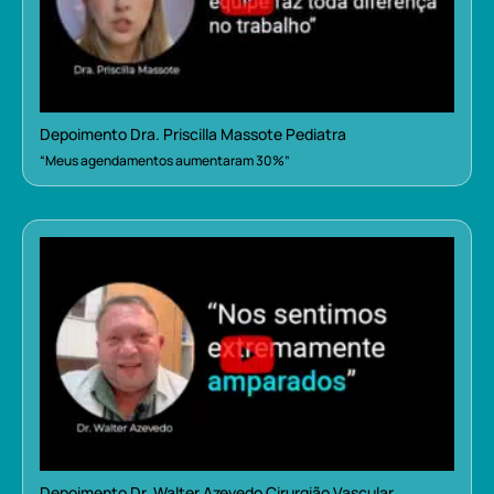
Depoimento Dra. Priscilla Massote Pediatra
“Meus agendamentos aumentaram 30%”
Depoimento Dr. Walter Azevedo Cirurgião Vascular