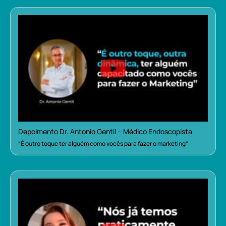
Depoimento Dr. Antonio Gentil – Médico Endoscopista
“É outro toque ter alguém como vocês para fazer o marketing”