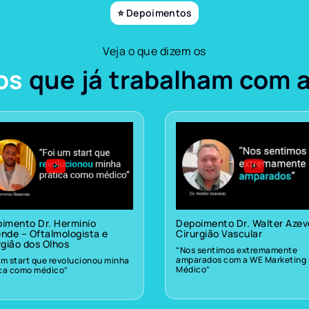
⭐ Depoimentos
Veja o que dizem os
os
que já trabalham com 
imento Dr. Herminio
Depoimento Dr. Walter Aze
nde – Oftalmologista e
Cirurgião Vascular
rgião dos Olhos
“Nos sentimos extremamente
amparados com a WE Marketing
um start que revolucionou minha
Médico”
ica como médico”