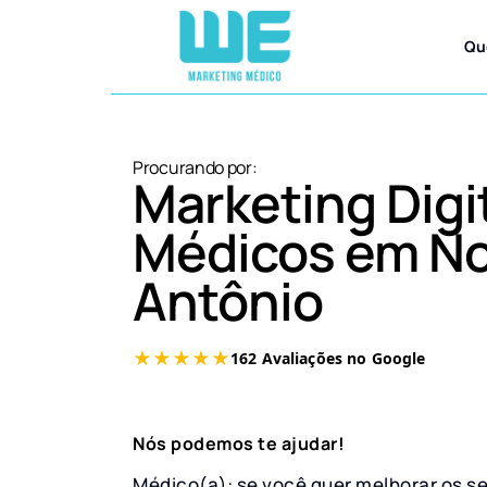
Qu
Procurando por:
Marketing Digi
Médicos em No
Antônio
Nós podemos te ajudar!
Médico(a): se você quer melhorar os s