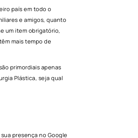
ceiro país em todo o
miliares e amigos, quanto
e um item obrigatório,
 têm mais tempo de
 são primordiais apenas
rgia Plástica, s
eja qual
 a sua presença no Google