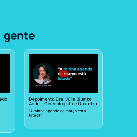
a gente
vedo
Depoimento Dra. Júlia Blumke
Adde – Ginecologista e Obstetra
“A minha agenda de março está
lotada”