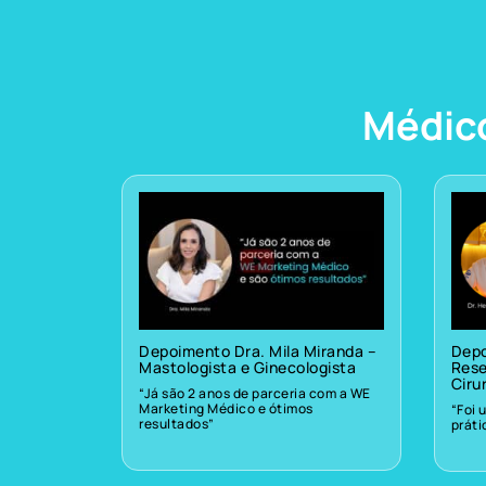
Médic
Depoimento Dra. Mila Miranda –
Depo
Mastologista e Ginecologista
Rese
Ciru
“Já são 2 anos de parceria com a WE
Marketing Médico e ótimos
“Foi 
resultados”
prát