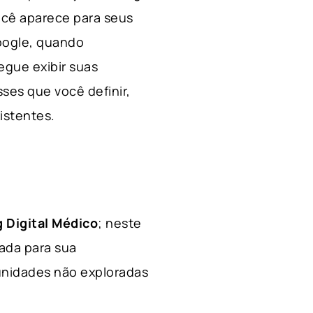
ocê aparece para seus
Google, quando
egue exibir suas
ses que você definir,
xistentes.
 Digital Médico
; neste
hada para sua
tunidades não exploradas