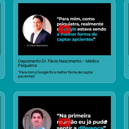
Depoimento Dr. Flávio Nascimento – Médico
Psiquiatra
“Para mim o Google foi a melhor forma de captar
pacientes”