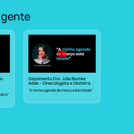
 gente
do
Depoimento Dra. Júlia Blumke
Adde – Ginecologista e Obstetra
“A minha agenda de março está lotada”
dico”