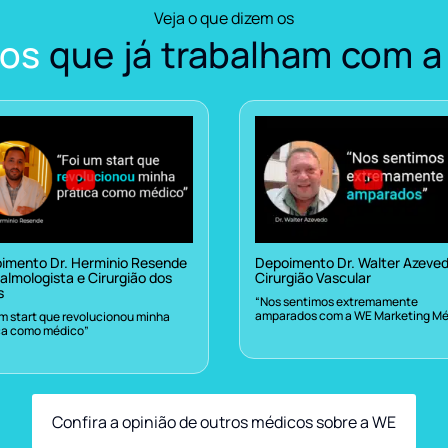
Veja o que dizem os
os
que já trabalham com a
imento Dr. Herminio Resende
Depoimento Dr. Walter Azeve
almologista e Cirurgião dos
Cirurgião Vascular
s
“Nos sentimos extremamente
amparados com a WE Marketing Mé
um start que revolucionou minha
ca como médico”
Confira a opinião de outros médicos sobre a WE