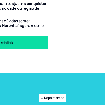
para te ajudar a
conquistar
ua cidade ou região de
uas dúvidas sobre:
io Noronha”
agora mesmo
ecialista
⭐ Depoimentos