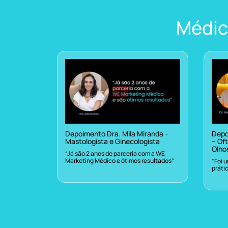
Médic
Depoimento Dra. Mila Miranda –
Depo
Mastologista e Ginecologista
– Oft
Olho
“Já são 2 anos de parceria com a WE
Marketing Médico e ótimos resultados”
“Foi 
práti