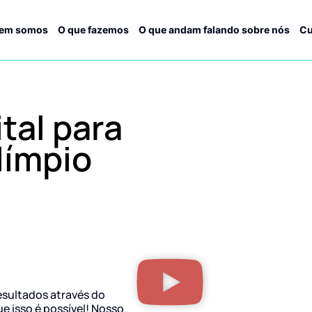
em somos
O que fazemos
O que andam falando sobre nós
Cu
tal para
límpio
esultados através do
ue isso é possível! Nosso