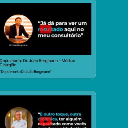
Depoimento Dr. João Bergmann – Médico
Cirurgião
“Depoimento Dr. João Bergmann”