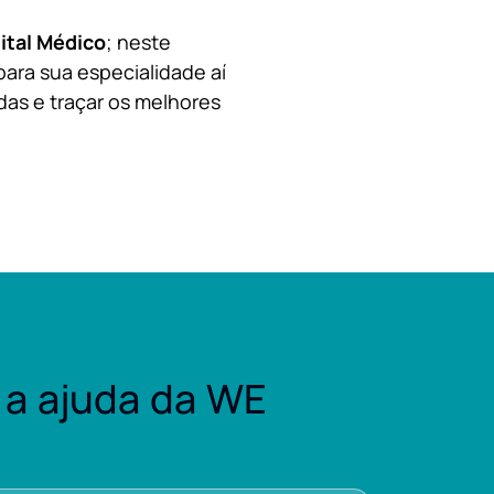
ital Médico
; neste
para sua especialidade aí
das e traçar os melhores
a ajuda da WE