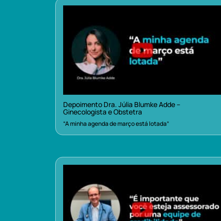
Depoimento Dra. Júlia Blumke Adde –
Ginecologista e Obstetra
“A minha agenda de março está lotada”