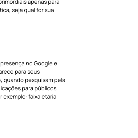
primordiais apenas para
ica, s
eja qual for sua
a presença no Google e
arece para seus
le, quando pesquisam pela
licações para públicos
 exemplo: faixa etária,