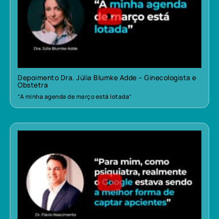
Depoimento Dra. Júlia Blumke Adde – Ginecologista e
Obstetra
“A minha agenda de março está lotada”