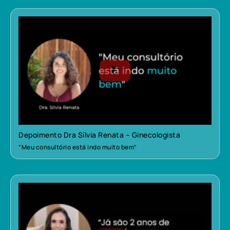
Depoimento Dra Sílvia Renata – Ginecologista
“Meu consultório está indo muito bem”