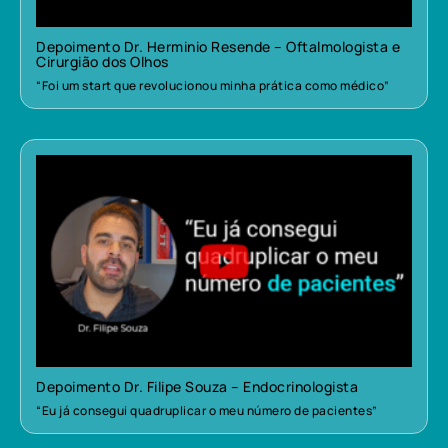
Depoimento Dr. Herminio Resende – Oftalmologista e
Cirurgião dos Olhos
“Foi um start que revolucionou minha prática como médico”
Depoimento Dr. Filipe Souza – Endocrinologista
“Eu já consegui quadruplicar o meu número de pacientes”