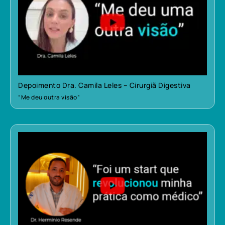
Depoimento Dra. Camila Leles – Cirurgiã Digestiva
“Me deu outra visão”