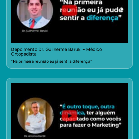
Depoimento Dr. Guilherme Baruki – Médico
Ortopedista
“Na primeira reunião eu já senti a diferença”