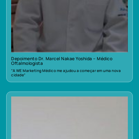
Depoimento Dr. Marcel Nakae Yoshida – Médico
Oftalmologista
“A WE Marketing Médico me ajudou a começar em uma nova
cidade”