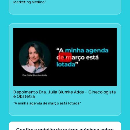
Marketing Médico”
Depoimento Dra. Júlia Blumke Adde – Ginecologista
e Obstetra
“A minha agenda de março está lotada”
Confira a opinião de outros médicos sobre