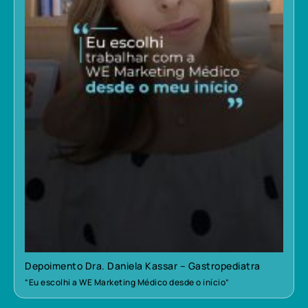
Depoimento Dra. Daniela Kassar – Gastropediatra
“Eu escolhi a WE Marketing Médico desde o início”