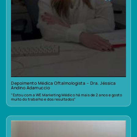
Depoimento Médica Oftalmologista – Dra. Jéssica
Andino Adamuccio
“Estou com a WE Marketing Médico há mais de 2 anos e gosto
muito do trabalho e dos resultados”