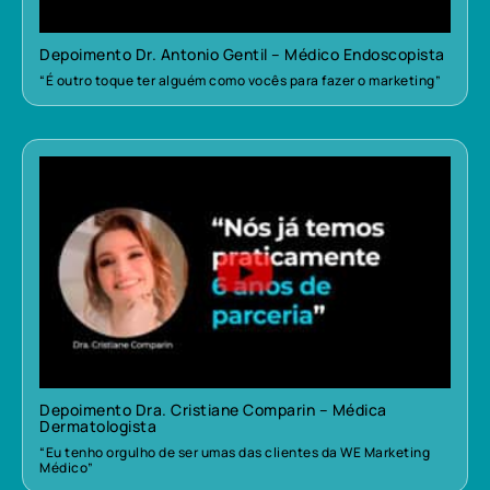
Depoimento Dr. Antonio Gentil – Médico Endoscopista
“É outro toque ter alguém como vocês para fazer o marketing”
Depoimento Dra. Cristiane Comparin – Médica
Dermatologista
“Eu tenho orgulho de ser umas das clientes da WE Marketing
Médico”