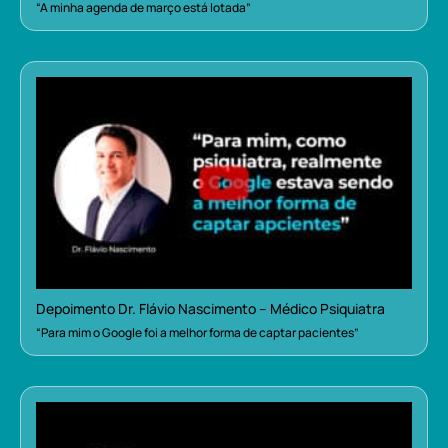
“A minha agenda de março está lotada”
Depoimento Dr. Flávio Nascimento – Médico Psiquiatra
“Para mim o Google foi a melhor forma de captar pacientes”