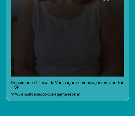
Depoimento Clínica de Vacinação e imunização em Jundiaí
– SP
“A WE é muito mais do que a gente espera”