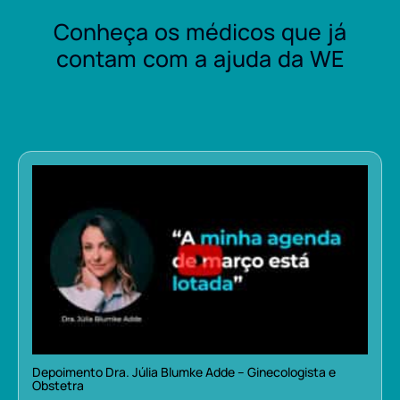
Conheça os médicos que já
contam com a ajuda da WE
Depoimento Dra. Júlia Blumke Adde – Ginecologista e
Obstetra