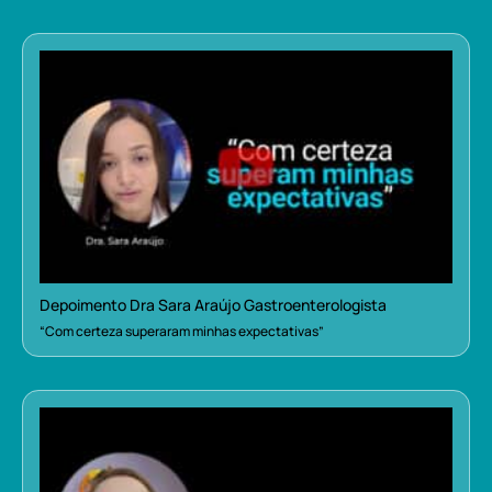
Depoimento Dra Sara Araújo Gastroenterologista
“Com certeza superaram minhas expectativas”