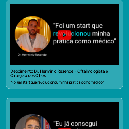
Depoimento Dr. Herminio Resende – Oftalmologista e
Cirurgião dos Olhos
“Foi um start que revolucionou minha prática como médico”