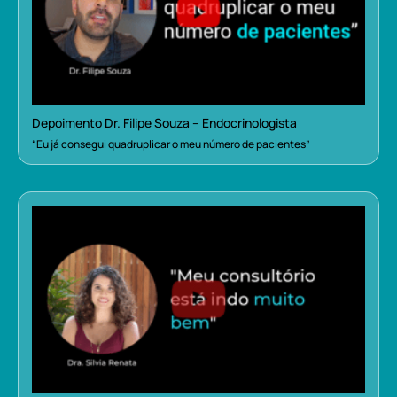
Depoimento Dr. Filipe Souza – Endocrinologista
“Eu já consegui quadruplicar o meu número de pacientes”