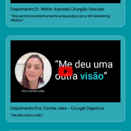
Depoimento Dr. Walter Azevedo Cirurgião Vascular
“Nos sentimos extremamente amparados com a WE Marketing
Médico”
Depoimento Dra. Camila Leles – Cirurgiã Digestiva
“Me deu outra visão”