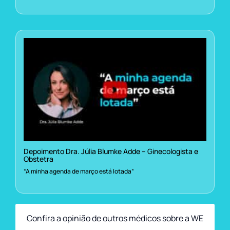
Depoimento Dra. Júlia Blumke Adde – Ginecologista e
Obstetra
“A minha agenda de março está lotada”
Confira a opinião de outros médicos sobre a WE