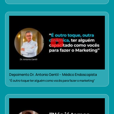
Depoimento Dr. Antonio Gentil – Médico Endoscopista
“É outro toque ter alguém como vocês para fazer o marketing”