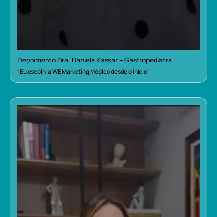
Depoimento Dra. Daniela Kassar – Gastropediatra
“Eu escolhi a WE Marketing Médico desde o início”