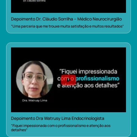
Depoimento Dr. Cláudio Sorrilha – Médico Neurocirurgião
“Uma parceria que me trouxe muita satisfação e muitos resultados”
Depoimento Dra Watrusy Lima Endocrinologista
“Fiquei impessionada com o profissionalismo e atenção aos
detalhes”