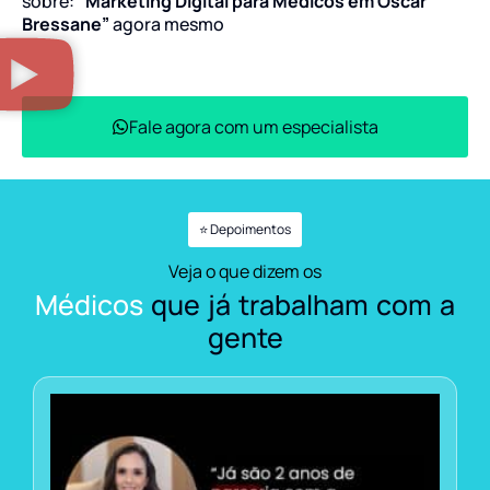
sobre:
“Marketing Digital para Médicos em Oscar
Bressane”
agora mesmo
Fale agora com um especialista
⭐ Depoimentos
Veja o que dizem os
Médicos
que já trabalham com a
gente