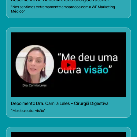
“Nos sentimos extremamente amparados com a WE Marketing
Médico”
Depoimento Dra. Camila Leles – Cirurgiã Digestiva
“Me deu outra visão”