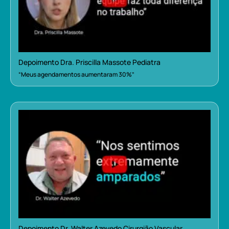
Depoimento Dra. Priscilla Massote Pediatra
“Meus agendamentos aumentaram 30%”
Depoimento Dr. Walter Azevedo Cirurgião Vascular