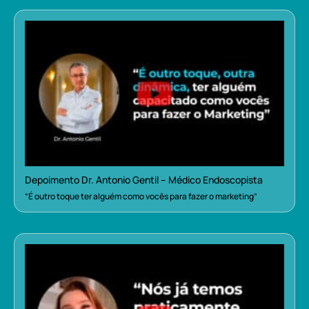
Depoimento Dr. Antonio Gentil – Médico Endoscopista
“É outro toque ter alguém como vocês para fazer o marketing”