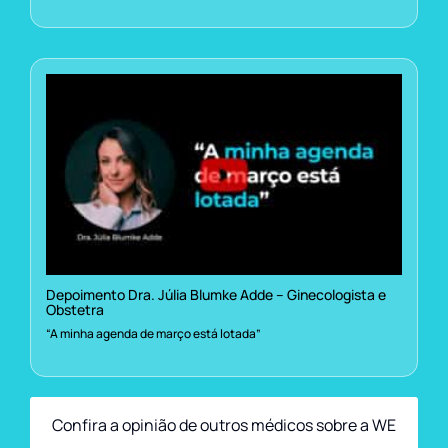
Depoimento Dra. Júlia Blumke Adde – Ginecologista e
Obstetra
“A minha agenda de março está lotada”
Confira a opinião de outros médicos sobre a WE