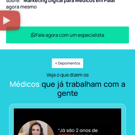
sobre:
“Marketing Digital para Médicos em Paial”
agora mesmo
Fale agora com um especialista
⭐ Depoimentos
Veja o que dizem os
Médicos
que já trabalham com a
gente