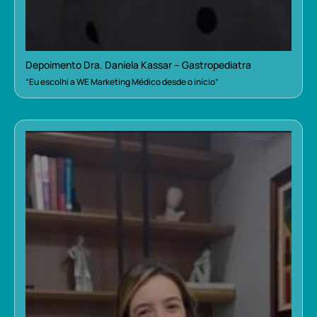
Depoimento Dra. Daniela Kassar – Gastropediatra
“Eu escolhi a WE Marketing Médico desde o início”