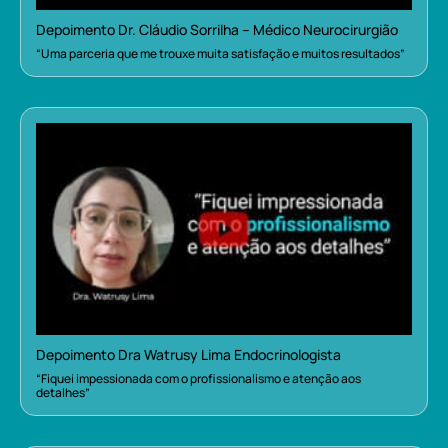
Depoimento Dr. Cláudio Sorrilha – Médico Neurocirurgião
“Uma parceria que me trouxe muita satisfação e muitos resultados”
Depoimento Dra Watrusy Lima Endocrinologista
“Fiquei impessionada com o profissionalismo e atenção aos
detalhes”