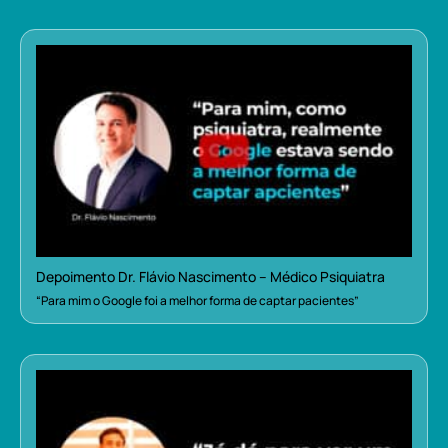
Depoimento Dr. Flávio Nascimento – Médico Psiquiatra
“Para mim o Google foi a melhor forma de captar pacientes”