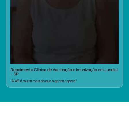
Depoimento Clínica de Vacinação e imunização em Jundiaí
– SP
“A WE é muito mais do que a gente espera”