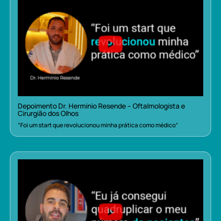
Depoimento Dr. Herminio Resende – Oftalmologista e
Cirurgião dos Olhos
“Foi um start que revolucionou minha prática como médico”