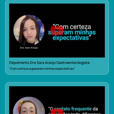
Depoimento Dra Sara Araújo Gastroenterologista
“Com certeza superaram minhas expectativas”