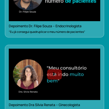
Depoimento Dr. Filipe Souza – Endocrinologista
“Eu já consegui quadruplicar o meu número de pacientes”
Depoimento Dra Sílvia Renata – Ginecologista