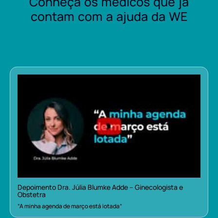
Conheça os médicos que já
contam com a ajuda da WE
Depoimento Dra. Júlia Blumke Adde – Ginecologista e
Obstetra
“A minha agenda de março está lotada”