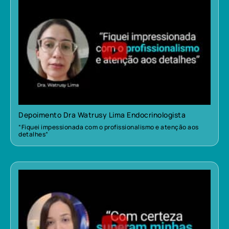
Depoimento Dra Watrusy Lima Endocrinologista
“Fiquei impessionada com o profissionalismo e atenção aos
detalhes”