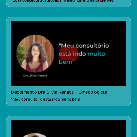
“Eu já consegui quadruplicar o meu número de pacientes”
Depoimento Dra Sílvia Renata – Ginecologista
“Meu consultório está indo muito bem”