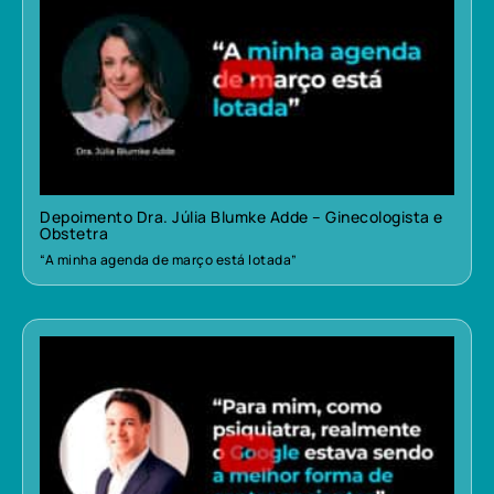
Depoimento Dra. Júlia Blumke Adde – Ginecologista e
Obstetra
“A minha agenda de março está lotada”