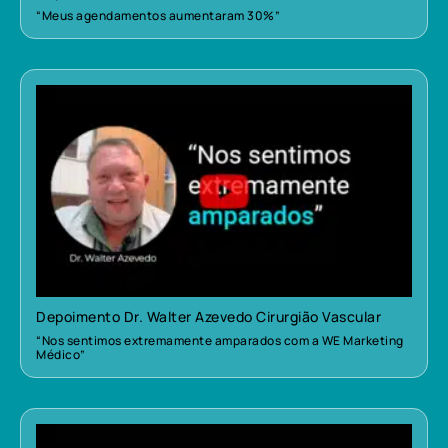
“Meus agendamentos aumentaram 30%”
Depoimento Dr. Walter Azevedo Cirurgião Vascular
“Nos sentimos extremamente amparados com a WE Marketing
Médico”