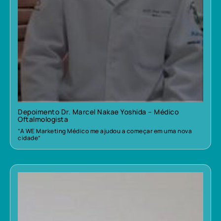
Depoimento Dr. Marcel Nakae Yoshida – Médico
Oftalmologista
“A WE Marketing Médico me ajudou a começar em uma nova
cidade”