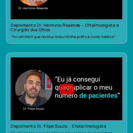
Depoimento Dr. Herminio Resende – Oftalmologista e
Cirurgião dos Olhos
“Foi um start que revolucionou minha prática como médico”
Depoimento Dr. Filipe Souza – Endocrinologista