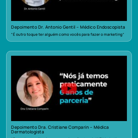
Depoimento Dr. Antonio Gentil – Médico Endoscopista
“É outro toque ter alguém como vocês para fazer o marketing”
Depoimento Dra. Cristiane Comparin – Médica
Dermatologista