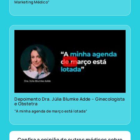
Marketing Médico”
Depoimento Dra. Júlia Blumke Adde – Ginecologista
e Obstetra
“A minha agenda de março está lotada”
Confira a opinião de outros médicos sobre