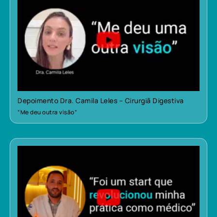
Depoimento Dra. Camila Leles – Cirurgiã Digestiva
“Me deu outra visão”