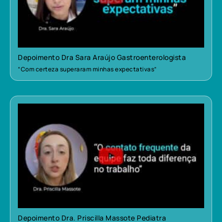
Depoimento Dra Sara Araújo Gastroenterologista
“Com certeza superaram minhas expectativas”
Depoimento Dra. Priscilla Massote Pediatra