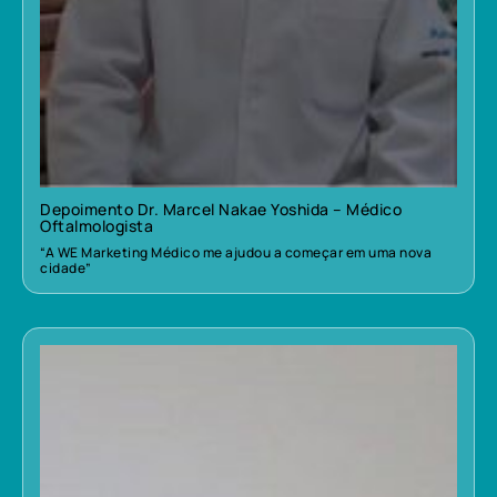
Depoimento Dr. Marcel Nakae Yoshida – Médico
Oftalmologista
“A WE Marketing Médico me ajudou a começar em uma nova
cidade”