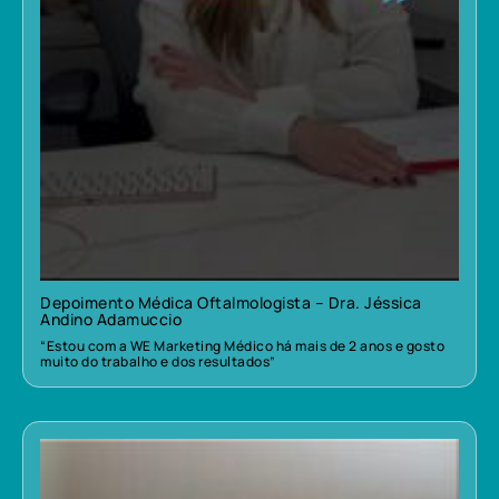
Depoimento Médica Oftalmologista – Dra. Jéssica
Andino Adamuccio
“Estou com a WE Marketing Médico há mais de 2 anos e gosto
muito do trabalho e dos resultados”