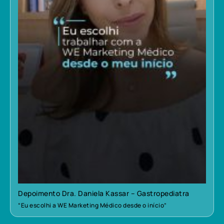
Depoimento Dra. Daniela Kassar – Gastropediatra
“Eu escolhi a WE Marketing Médico desde o início”