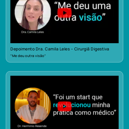
Depoimento Dra. Camila Leles – Cirurgiã Digestiva
“Me deu outra visão”