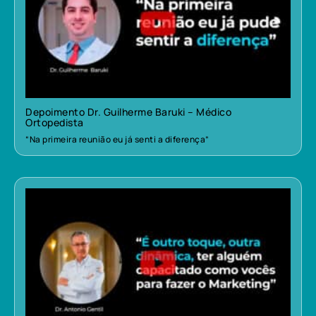
Depoimento Dr. Guilherme Baruki – Médico
Ortopedista
“Na primeira reunião eu já senti a diferença”