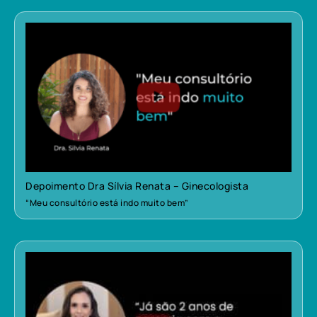
Depoimento Dra Sílvia Renata – Ginecologista
“Meu consultório está indo muito bem”