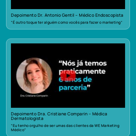
Depoimento Dr. Antonio Gentil – Médico Endoscopista
“É outro toque ter alguém como vocês para fazer o marketing”
Depoimento Dra. Cristiane Comparin – Médica
Dermatologista
“Eu tenho orgulho de ser umas das clientes da WE Marketing
Médico”