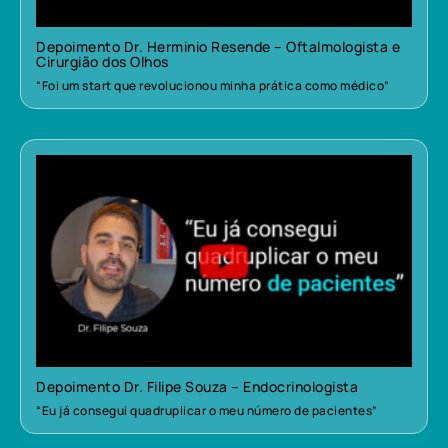
Depoimento Dr. Herminio Resende – Oftalmologista e
Cirurgião dos Olhos
“Foi um start que revolucionou minha prática como médico”
Depoimento Dr. Filipe Souza – Endocrinologista
“Eu já consegui quadruplicar o meu número de pacientes”