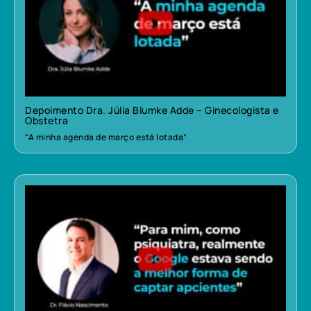
Depoimento Dra. Júlia Blumke Adde – Ginecologista e
Obstetra
“A minha agenda de março está lotada”