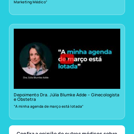
Marketing Médico”
Depoimento Dra. Júlia Blumke Adde – Ginecologista
e Obstetra
“A minha agenda de março está lotada”
Confira a opinião de outros médicos sobre