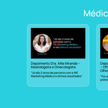
Médic
Depoimento Dra. Mila Miranda –
Depo
Mastologista e Ginecologista
– Oft
Olho
“Já são 2 anos de parceria com a WE
Marketing Médico e ótimos resultados”
“Foi 
práti