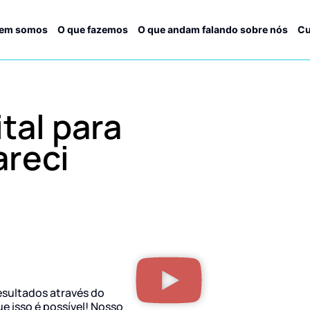
em somos
O que fazemos
O que andam falando sobre nós
Cu
tal para
reci
esultados através do
ue isso é possível! Nosso