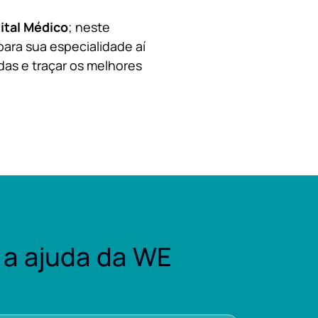
ital Médico
; neste
para sua especialidade aí
das e traçar os melhores
a ajuda da WE