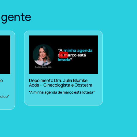
 gente
do
Depoimento Dra. Júlia Blumke
Adde – Ginecologista e Obstetra
“A minha agenda de março está lotada”
dico”