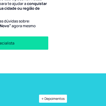
para te ajudar a
conquistar
ua cidade ou região de
uas dúvidas sobre:
i Novo”
agora mesmo
ecialista
⭐ Depoimentos