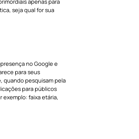
primordiais apenas para
ica, s
eja qual for sua
a presença no Google e
arece para seus
le, quando pesquisam pela
licações para públicos
 exemplo: faixa etária,