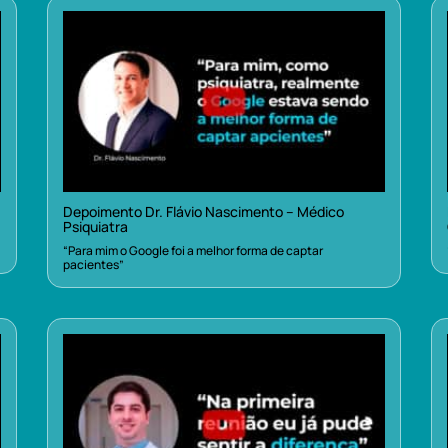
Depoimento Dr. Flávio Nascimento – Médico
Psiquiatra
“Para mim o Google foi a melhor forma de captar
pacientes”