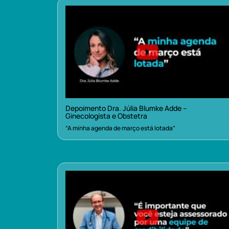
Depoimento Dra. Júlia Blumke Adde –
Ginecologista e Obstetra
“A minha agenda de março está lotada”