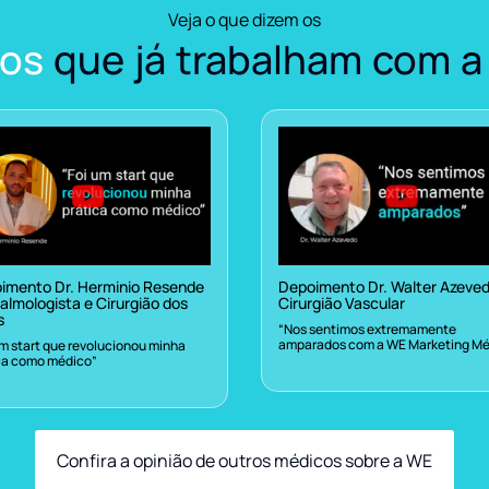
Veja o que dizem os
os
que já trabalham com a
imento Dr. Herminio Resende
Depoimento Dr. Walter Azeve
almologista e Cirurgião dos
Cirurgião Vascular
s
“Nos sentimos extremamente
amparados com a WE Marketing Mé
um start que revolucionou minha
ca como médico”
Confira a opinião de outros médicos sobre a WE