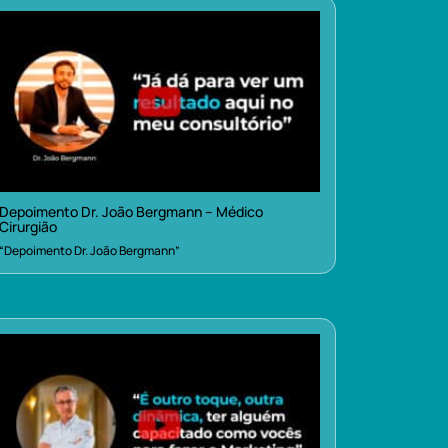
Depoimento Dr. João Bergmann – Médico
Cirurgião
“Depoimento Dr. João Bergmann”