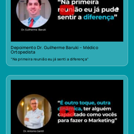
Depoimento Dr. Guilherme Baruki – Médico
Ortopedista
“Na primeira reunião eu já senti a diferença”