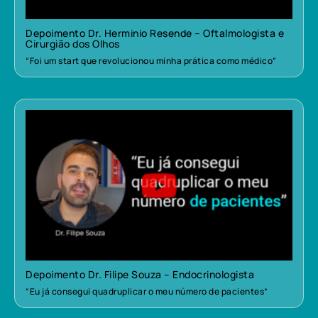
Depoimento Dr. Herminio Resende – Oftalmologista e
Cirurgião dos Olhos
“Foi um start que revolucionou minha prática como médico”
Depoimento Dr. Filipe Souza – Endocrinologista
“Eu já consegui quadruplicar o meu número de pacientes”