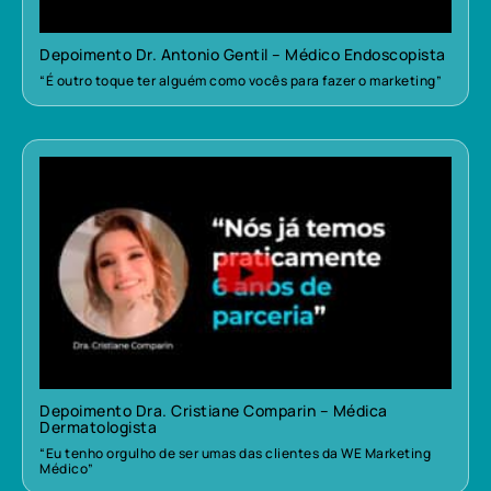
Depoimento Dr. Antonio Gentil – Médico Endoscopista
“É outro toque ter alguém como vocês para fazer o marketing”
Depoimento Dra. Cristiane Comparin – Médica
Dermatologista
“Eu tenho orgulho de ser umas das clientes da WE Marketing
Médico”