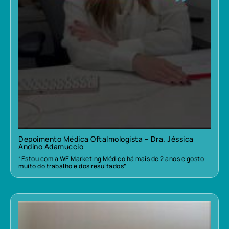
Depoimento Médica Oftalmologista – Dra. Jéssica
Andino Adamuccio
“Estou com a WE Marketing Médico há mais de 2 anos e gosto
muito do trabalho e dos resultados”