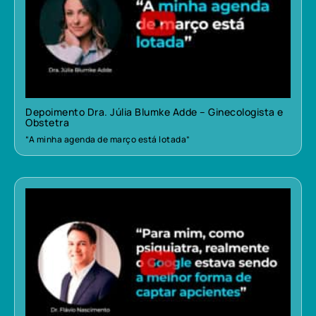
Depoimento Dra. Júlia Blumke Adde – Ginecologista e
Obstetra
“A minha agenda de março está lotada”