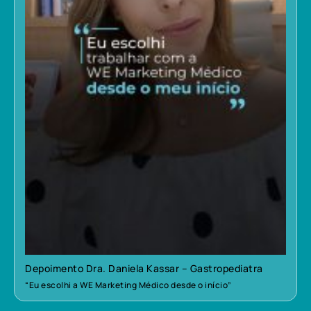
Depoimento Dra. Daniela Kassar – Gastropediatra
“Eu escolhi a WE Marketing Médico desde o início”