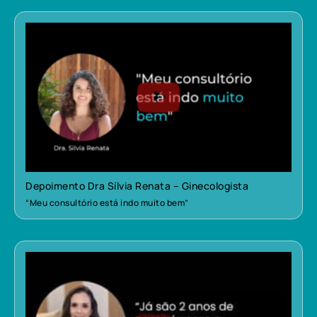
Depoimento Dra Sílvia Renata – Ginecologista
“Meu consultório está indo muito bem”