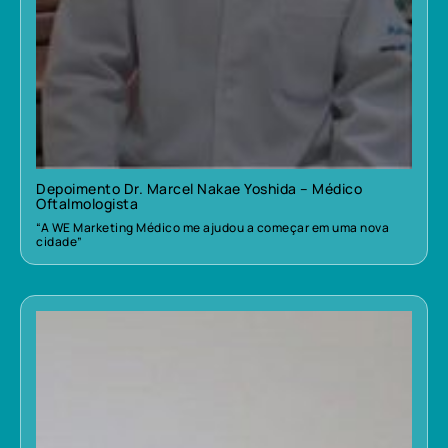
Depoimento Dr. Marcel Nakae Yoshida – Médico
Oftalmologista
“A WE Marketing Médico me ajudou a começar em uma nova
cidade”