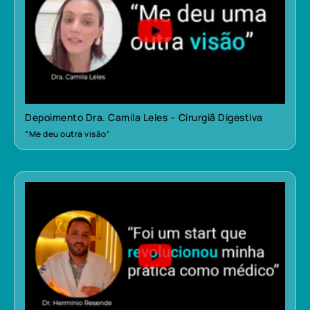
Depoimento Dra. Camila Leles – Cirurgiã Digestiva
“Me deu outra visão”