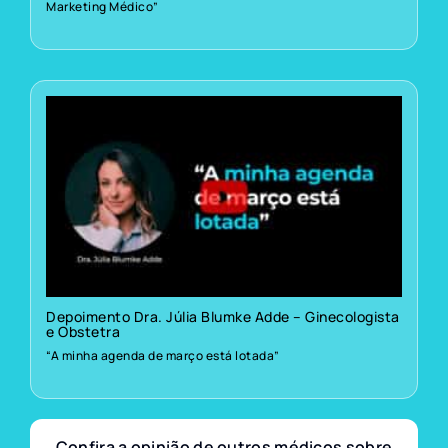
Marketing Médico”
Depoimento Dra. Júlia Blumke Adde – Ginecologista
e Obstetra
“A minha agenda de março está lotada”
Confira a opinião de outros médicos sobre