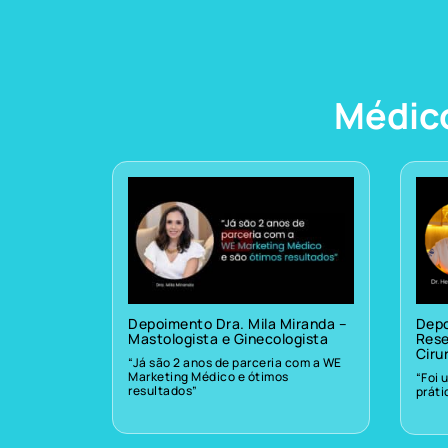
Médic
Depoimento Dra. Mila Miranda –
Depo
Mastologista e Ginecologista
Rese
Ciru
“Já são 2 anos de parceria com a WE
Marketing Médico e ótimos
“Foi 
resultados”
prát