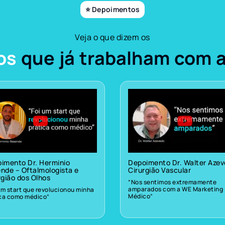
⭐ Depoimentos
Veja o que dizem os
os
que já trabalham com 
imento Dr. Herminio
Depoimento Dr. Walter Aze
nde – Oftalmologista e
Cirurgião Vascular
rgião dos Olhos
“Nos sentimos extremamente
amparados com a WE Marketing
um start que revolucionou minha
Médico”
ica como médico”