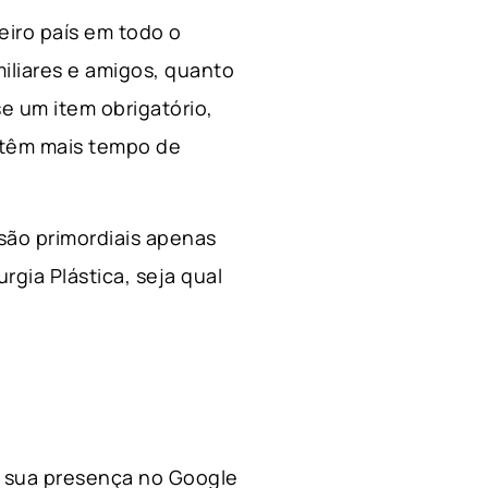
ceiro país em todo o
miliares e amigos, quanto
e um item obrigatório,
 têm mais tempo de
 são primordiais apenas
rgia Plástica, s
eja qual
 a sua presença no Google