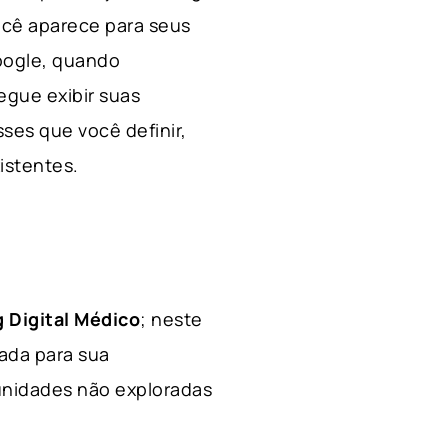
ocê aparece para seus
Google, quando
egue exibir suas
ses que você definir,
xistentes.
 Digital Médico
; neste
hada para sua
tunidades não exploradas