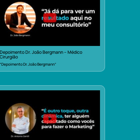
Depoimento Dr. João Bergmann – Médico
Cirurgião
“Depoimento Dr. João Bergmann”