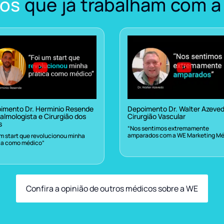
os
que já trabalham com a
imento Dr. Herminio Resende
Depoimento Dr. Walter Azeve
almologista e Cirurgião dos
Cirurgião Vascular
s
“Nos sentimos extremamente
amparados com a WE Marketing Mé
um start que revolucionou minha
ca como médico”
Confira a opinião de outros médicos sobre a WE