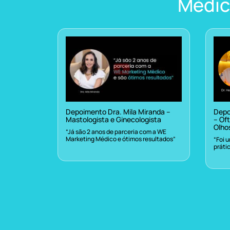
Médic
Depoimento Dra. Mila Miranda –
Depo
Mastologista e Ginecologista
– Oft
Olho
“Já são 2 anos de parceria com a WE
Marketing Médico e ótimos resultados”
“Foi 
práti