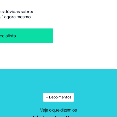
uas dúvidas sobre:
tu”
agora mesmo
ecialista
⭐ Depoimentos
Veja o que dizem os