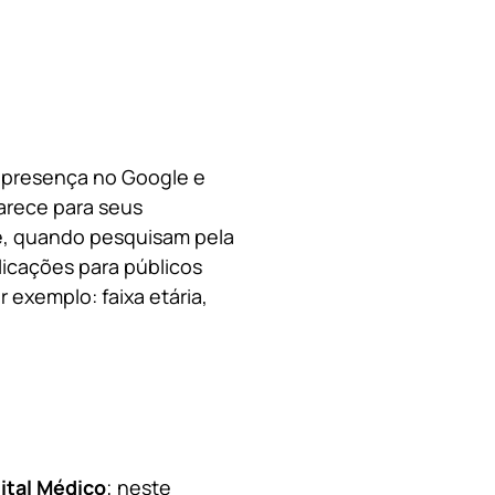
a presença no Google e
arece para seus
le, quando pesquisam pela
licações para públicos
 exemplo: faixa etária,
ital Médico
; neste