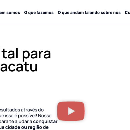
em somos
O que fazemos
O que andam falando sobre nós
Cu
tal para
iacatu
esultados através do
ue isso é possível! Nosso
para te ajudar a
conquistar
ua cidade ou região de