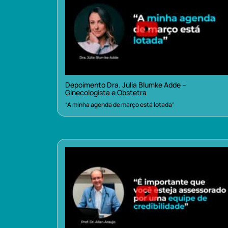
Depoimento Dra. Júlia Blumke Adde –
Ginecologista e Obstetra
“A minha agenda de março está lotada”