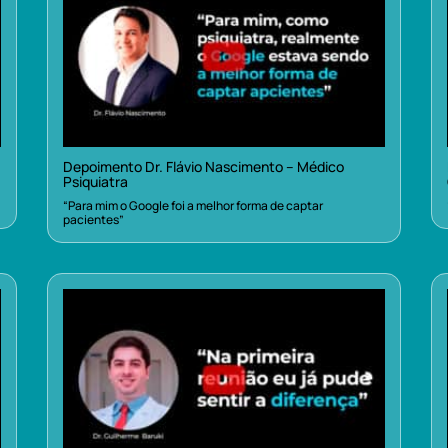
Depoimento Dr. Flávio Nascimento – Médico
Psiquiatra
“Para mim o Google foi a melhor forma de captar
pacientes”