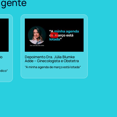
 gente
do
Depoimento Dra. Júlia Blumke
Adde – Ginecologista e Obstetra
“A minha agenda de março está lotada”
dico”