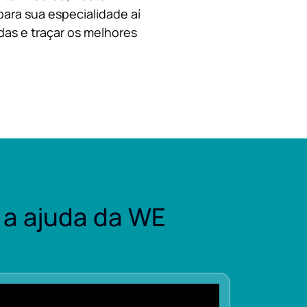
para sua especialidade aí
das e traçar os melhores
a ajuda da WE