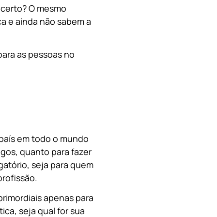
, certo? O mesmo
a e ainda não sabem a
para as pessoas no
o país em todo o mundo
migos, quanto para fazer
gatório, seja para quem
rofissão.
primordiais apenas para
ica, s
eja qual for sua