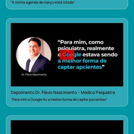
“A minha agenda de março está lotada”
Depoimento Dr. Flávio Nascimento – Médico Psiquiatra
“Para mim o Google foi a melhor forma de captar pacientes”