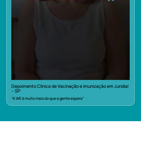
Depoimento Clínica de Vacinação e imunização em Jundiaí
– SP
“A WE é muito mais do que a gente espera”