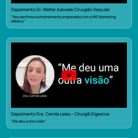
Depoimento Dr. Walter Azevedo Cirurgião Vascular
“Nos sentimos extremamente amparados com a WE Marketing
Médico”
Depoimento Dra. Camila Leles – Cirurgiã Digestiva
“Me deu outra visão”