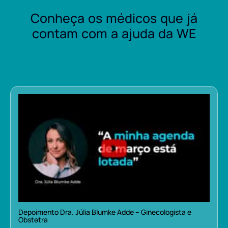
Conheça os médicos que já
contam com a ajuda da WE
Depoimento Dra. Júlia Blumke Adde – Ginecologista e
Obstetra