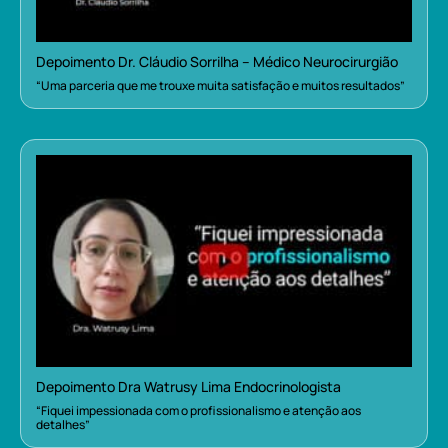
Depoimento Dr. Cláudio Sorrilha – Médico Neurocirurgião
“Uma parceria que me trouxe muita satisfação e muitos resultados”
Depoimento Dra Watrusy Lima Endocrinologista
“Fiquei impessionada com o profissionalismo e atenção aos
detalhes”