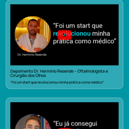
Depoimento Dr. Herminio Resende – Oftalmologista e
Cirurgião dos Olhos
“Foi um start que revolucionou minha prática como médico”