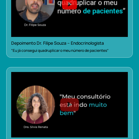
Depoimento Dr. Filipe Souza – Endocrinologista
“Eu já consegui quadruplicar o meu número de pacientes”