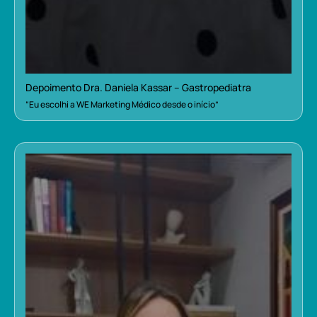
Depoimento Dra. Daniela Kassar – Gastropediatra
“Eu escolhi a WE Marketing Médico desde o início”