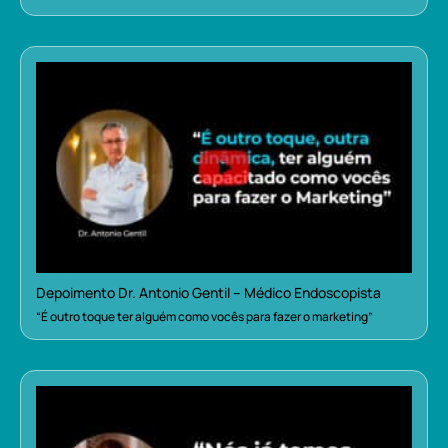
Depoimento Dr. Antonio Gentil – Médico Endoscopista
“É outro toque ter alguém como vocês para fazer o marketing”