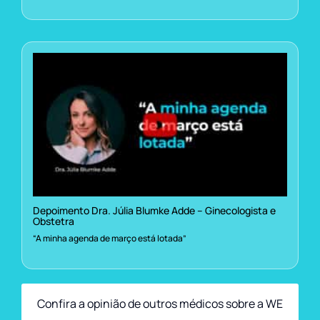
Depoimento Dra. Júlia Blumke Adde – Ginecologista e
Obstetra
“A minha agenda de março está lotada”
Confira a opinião de outros médicos sobre a WE