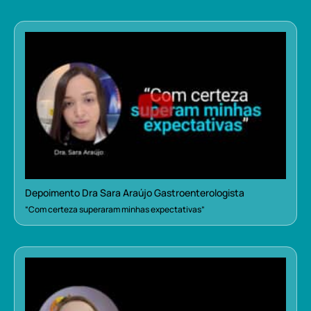
Depoimento Dra Sara Araújo Gastroenterologista
“Com certeza superaram minhas expectativas”