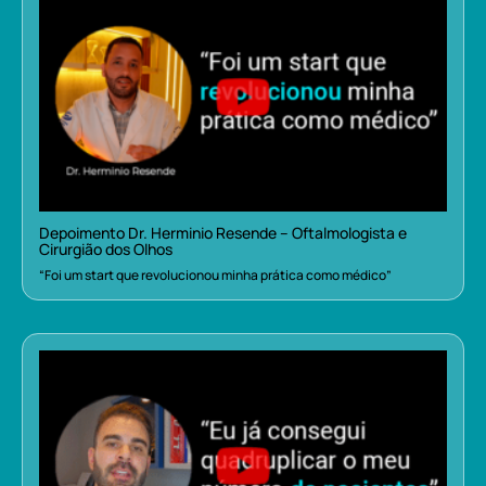
Depoimento Dr. Herminio Resende – Oftalmologista e
Cirurgião dos Olhos
“Foi um start que revolucionou minha prática como médico”