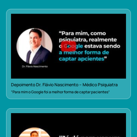
Depoimento Dr. Flávio Nascimento – Médico Psiquiatra
“Para mim o Google foi a melhor forma de captar pacientes”