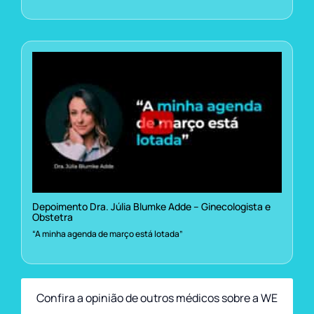
Depoimento Dra. Júlia Blumke Adde – Ginecologista e
Obstetra
“A minha agenda de março está lotada”
Confira a opinião de outros médicos sobre a WE