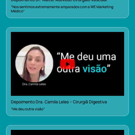
“Nos sentimos extremamente amparados com a WE Marketing
Médico”
Depoimento Dra. Camila Leles – Cirurgiã Digestiva
“Me deu outra visão”