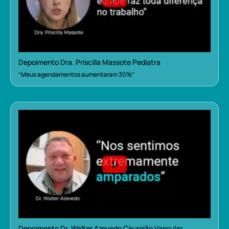
Depoimento Dra. Priscilla Massote Pediatra
“Meus agendamentos aumentaram 30%”
Depoimento Dr. Walter Azevedo Cirurgião Vascular