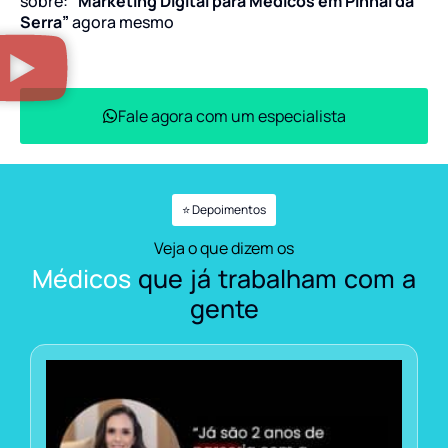
sobre:
“Marketing Digital para Médicos em Pinhal da
Serra”
agora mesmo
Fale agora com um especialista
⭐ Depoimentos
Veja o que dizem os
Médicos
que já trabalham com a
gente