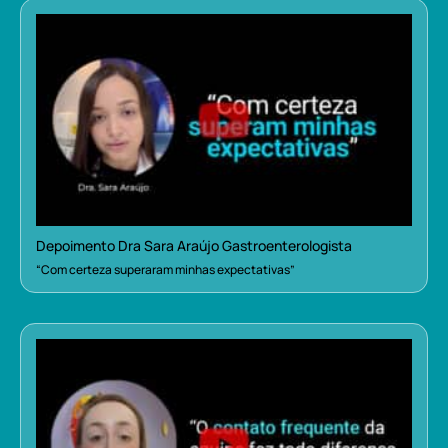
Depoimento Dra Sara Araújo Gastroenterologista
“Com certeza superaram minhas expectativas”