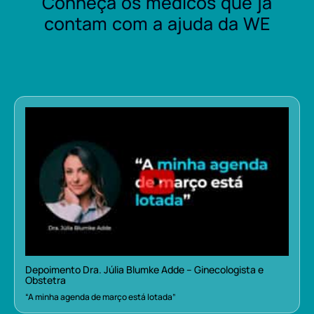
Conheça os médicos que já
contam com a ajuda da WE
Depoimento Dra. Júlia Blumke Adde – Ginecologista e
Obstetra
“A minha agenda de março está lotada”