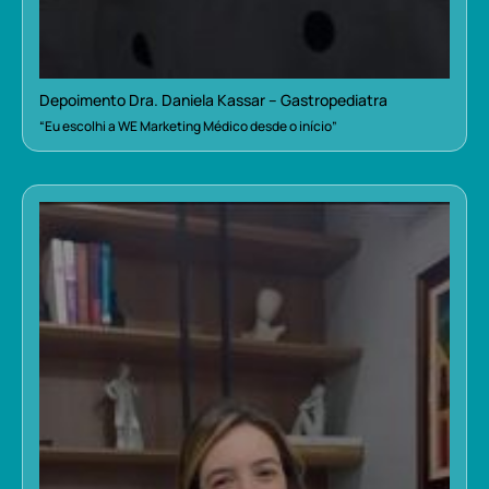
Depoimento Dra. Daniela Kassar – Gastropediatra
“Eu escolhi a WE Marketing Médico desde o início”