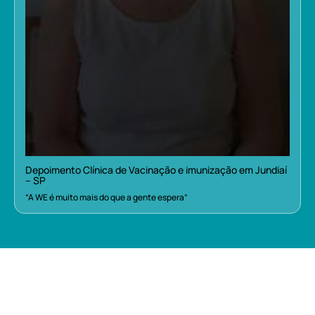
Depoimento Clínica de Vacinação e imunização em Jundiaí
– SP
“A WE é muito mais do que a gente espera”