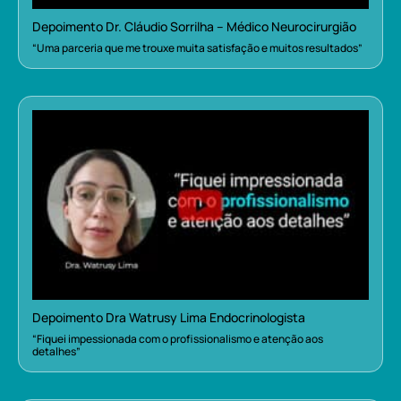
Depoimento Dr. Cláudio Sorrilha – Médico Neurocirurgião
“Uma parceria que me trouxe muita satisfação e muitos resultados”
Depoimento Dra Watrusy Lima Endocrinologista
“Fiquei impessionada com o profissionalismo e atenção aos
detalhes”