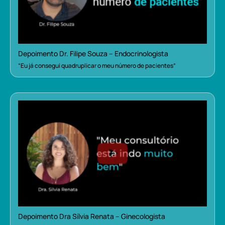
Depoimento Dr. Filipe Souza – Endocrinologista
“Eu já consegui quadruplicar o meu número de pacientes”
Depoimento Dra Sílvia Renata – Ginecologista