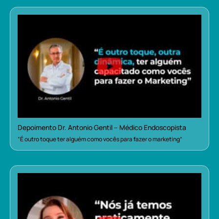
Depoimento Dr. Antonio Gentil – Médico Endoscopista
“É outro toque ter alguém como vocês para fazer o marketing”