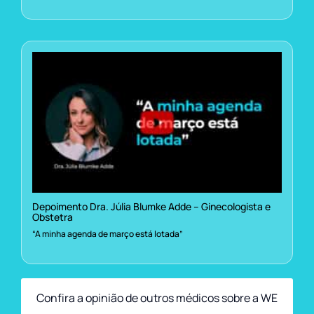
Depoimento Dra. Júlia Blumke Adde – Ginecologista e
Obstetra
“A minha agenda de março está lotada”
Confira a opinião de outros médicos sobre a WE