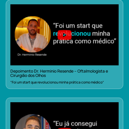
Depoimento Dr. Herminio Resende – Oftalmologista e
Cirurgião dos Olhos
“Foi um start que revolucionou minha prática como médico”