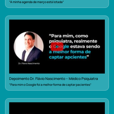
“A minha agenda de março está lotada”
Depoimento Dr. Flávio Nascimento – Médico Psiquiatra
“Para mim o Google foi a melhor forma de captar pacientes”