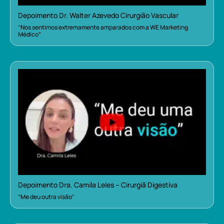
Depoimento Dr. Walter Azevedo Cirurgião Vascular
“Nos sentimos extremamente amparados com a WE Marketing
Médico”
Depoimento Dra. Camila Leles – Cirurgiã Digestiva
“Me deu outra visão”