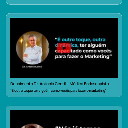
Depoimento Dr. Antonio Gentil – Médico Endoscopista
“É outro toque ter alguém como vocês para fazer o marketing”