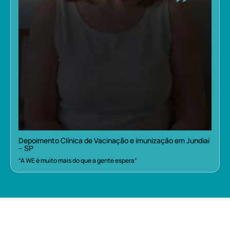
Depoimento Clínica de Vacinação e imunização em Jundiaí
– SP
“A WE é muito mais do que a gente espera”