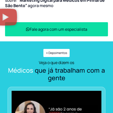
sobre:
“Marketing Digital para Médicos em Pinhal de
São Bento”
agora mesmo
Fale agora com um especialista
⭐ Depoimentos
Veja o que dizem os
Médicos
que já trabalham com a
gente