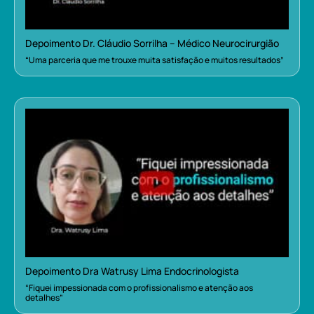
Depoimento Dr. Cláudio Sorrilha – Médico Neurocirurgião
“Uma parceria que me trouxe muita satisfação e muitos resultados”
Depoimento Dra Watrusy Lima Endocrinologista
“Fiquei impessionada com o profissionalismo e atenção aos
detalhes”