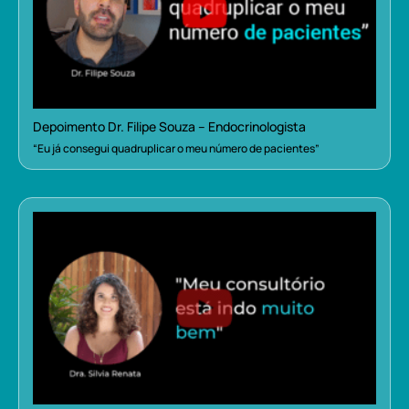
Depoimento Dr. Filipe Souza – Endocrinologista
“Eu já consegui quadruplicar o meu número de pacientes”