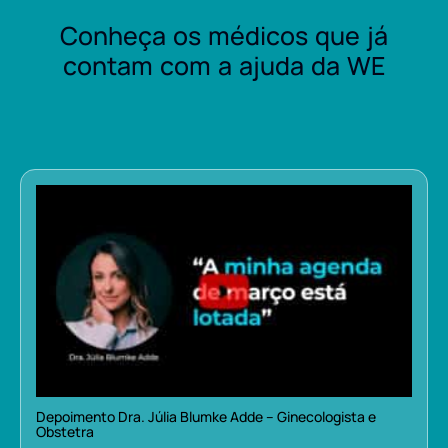
Conheça os médicos que já
contam com a ajuda da WE
Depoimento Dra. Júlia Blumke Adde – Ginecologista e
Obstetra