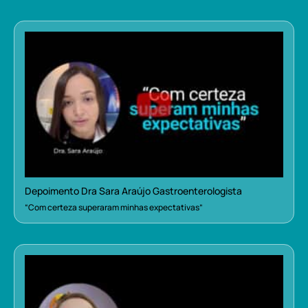
Depoimento Dra Sara Araújo Gastroenterologista
“Com certeza superaram minhas expectativas”