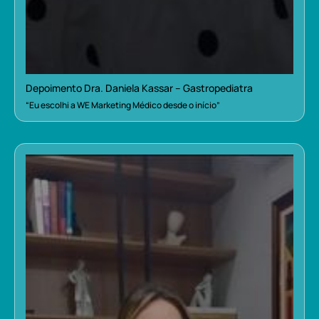
Depoimento Dra. Daniela Kassar – Gastropediatra
“Eu escolhi a WE Marketing Médico desde o início”