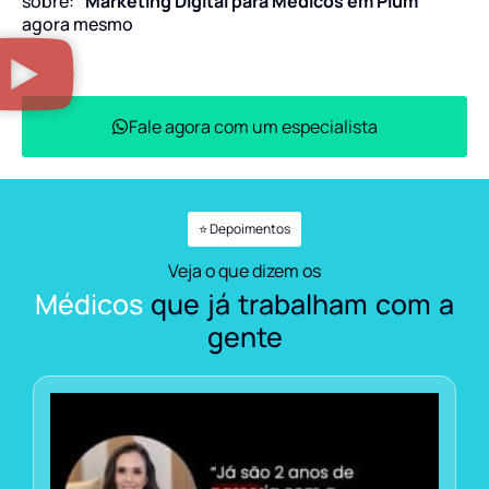
sobre:
“Marketing Digital para Médicos em Pium”
agora mesmo
Fale agora com um especialista
⭐ Depoimentos
Veja o que dizem os
Médicos
que já trabalham com a
gente