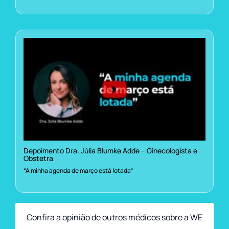
Depoimento Dra. Júlia Blumke Adde – Ginecologista e
Obstetra
“A minha agenda de março está lotada”
Confira a opinião de outros médicos sobre a WE