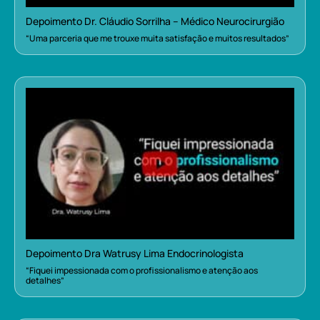
Depoimento Dr. Cláudio Sorrilha – Médico Neurocirurgião
“Uma parceria que me trouxe muita satisfação e muitos resultados”
Depoimento Dra Watrusy Lima Endocrinologista
“Fiquei impessionada com o profissionalismo e atenção aos
detalhes”