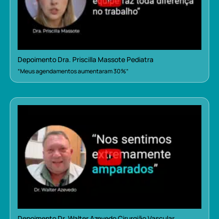
Depoimento Dra. Priscilla Massote Pediatra
“Meus agendamentos aumentaram 30%”
Depoimento Dr. Walter Azevedo Cirurgião Vascular