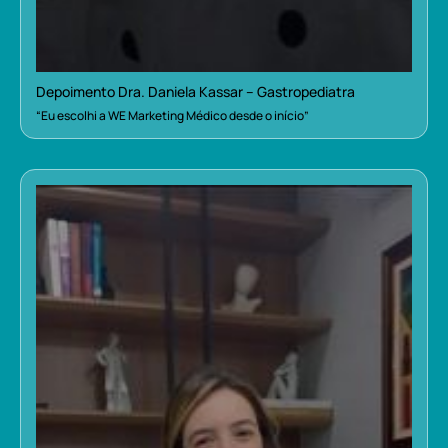
Depoimento Dra. Daniela Kassar – Gastropediatra
“Eu escolhi a WE Marketing Médico desde o início”