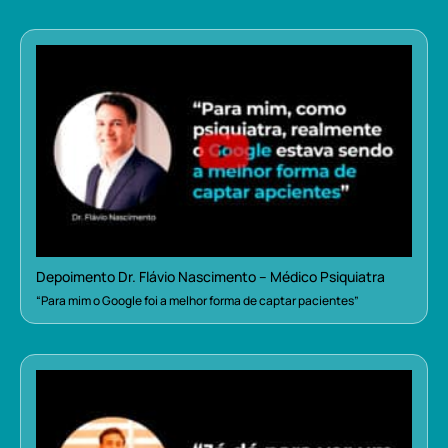
Depoimento Dr. Flávio Nascimento – Médico Psiquiatra
“Para mim o Google foi a melhor forma de captar pacientes”