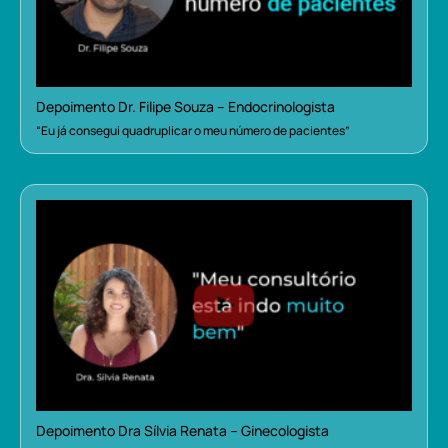
Depoimento Dr. Filipe Souza – Endocrinologista
“Eu já consegui quadruplicar o meu número de pacientes”
Depoimento Dra Sílvia Renata – Ginecologista