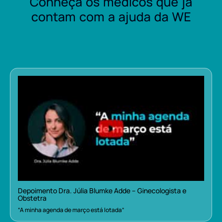
Conheça os médicos que já
contam com a ajuda da WE
Depoimento Dra. Júlia Blumke Adde – Ginecologista e
Obstetra
“A minha agenda de março está lotada”