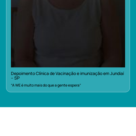
Depoimento Clínica de Vacinação e imunização em Jundiaí
– SP
“A WE é muito mais do que a gente espera”