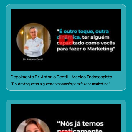
Depoimento Dr. Antonio Gentil – Médico Endoscopista
“É outro toque ter alguém como vocês para fazer o marketing”