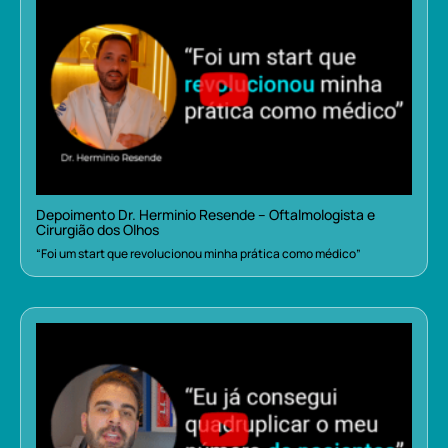
Depoimento Dr. Herminio Resende – Oftalmologista e
Cirurgião dos Olhos
“Foi um start que revolucionou minha prática como médico”