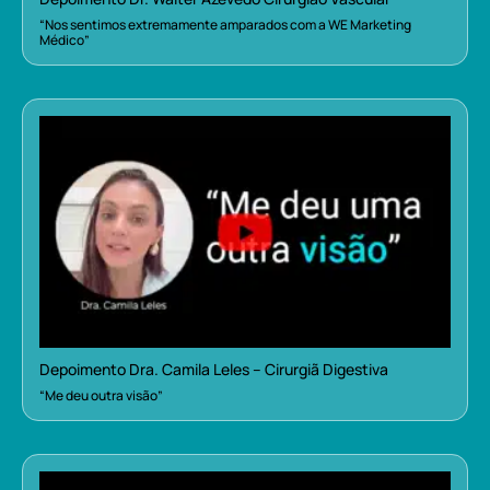
“Nos sentimos extremamente amparados com a WE Marketing
Médico”
Depoimento Dra. Camila Leles – Cirurgiã Digestiva
“Me deu outra visão”