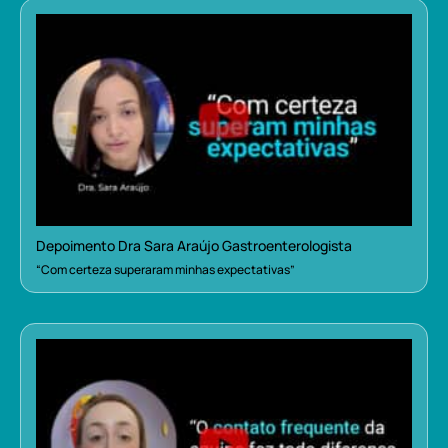
Depoimento Dra Sara Araújo Gastroenterologista
“Com certeza superaram minhas expectativas”